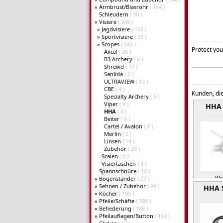
»
Armbrust/Blasrohr
( 184 )
Schleudern
( 30 )
»
Visiere
( 349 )
»
Jagdvisiere
( 102 )
»
Sportvisiere
( 93 )
»
Scopes
( 141 )
Protect you
Axcel
( 25 )
B3 Archery
( 6 )
Shrewd
( 17 )
Sanlida
( 2 )
ULTRAVIEW
( 13 )
CBE
( 4 )
Kunden, die
Specialty Archery
( 5 )
Viper
( 8 )
HHA 
HHA
( 4 )
Beiter
( 8 )
Cartel / Avalon
( 4 )
Merlin
( 2 )
Linsen
( 14 )
Zubehör
( 29 )
Scalen
( 9 )
Visiertaschen
( 4 )
Spannschnüre
( 10 )
»
Bogenständer
( 27 )
Wei
»
Sehnen / Zubehör
( 99 )
HHA 
»
Köcher
( 105 )
»
Pfeile/Schäfte
( 399 )
»
Befiederung
( 188 )
»
Pfeilauflagen/Button
( 112 )