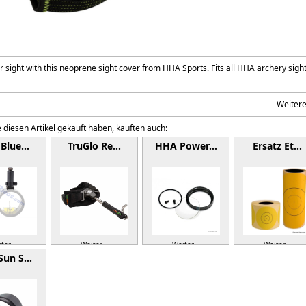
r sight with this neoprene sight cover from HHA Sports. Fits all HHA archery sight
Weiter
 diesen Artikel gekauft haben, kauften auch:
Blue…
TruGlo Re…
HHA Power…
Ersatz Et…
ter »
Weiter »
Weiter »
Weiter »
Sun S…