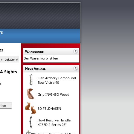
rs
ts
Warenkorb
Der Warenkorb ist leer.
 »
Letzter »
Neue Artikel
A Sights
Elite Archery Compound
Bow Victra 40
d
Grip INVINSO Wood
3D FELDHASEN
Hoyt Recurve Handle
XCEED 2-Series 25"