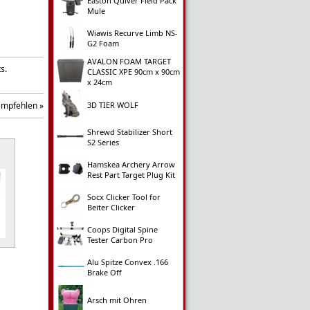
Easton Quiver Field Pack
Mule
Wiawis Recurve Limb NS-
G2 Foam
AVALON FOAM TARGET
s.
CLASSIC XPE 90cm x 90cm
x 24cm
empfehlen »
3D TIER WOLF
Shrewd Stabilizer Short
S2 Series
Hamskea Archery Arrow
Rest Part Target Plug Kit
Socx Clicker Tool for
Beiter Clicker
Coops Digital Spine
Tester Carbon Pro
Alu Spitze Convex .166
Brake Off
Arsch mit Ohren