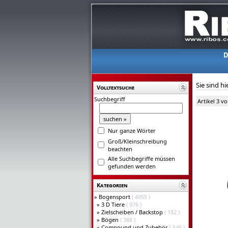
D
Sie sind hi
Volltextsuche
Suchbegriff
Artikel 3 v
Nur ganze Wörter
Groß/Kleinschreibung
beachten
Alle Suchbegriffe müssen
gefunden werden
Kategorien
»
Bogensport
( 4955 )
»
3 D Tiere
( 976 )
»
Zielscheiben / Backstop
( 182 )
»
Bögen
( 388 )
»
Compound und Zubehör
( 546 )