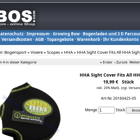
atenschutz
·
Impressum
·
Growing Bow
·
Bogenladen und 3 D Parcou
Versandkosten
·
AGB
·
Topangebote
·
Warenkorb
·
Ihr Kundenkonto
er:
Bogensport
»
Visiere
»
Scopes
»
HHA
»
HHA Sight Cover Fits All HHA Sigh
on 4 in dieser Kategorie
« Erster
‹ Zurück
Weiter
HHA Sight Cover Fits All HH
19,99 € Stück
inkl. 20% MwSt,
zzgl. Versan
Art-Nr. 20160425-05
Menge
Stück