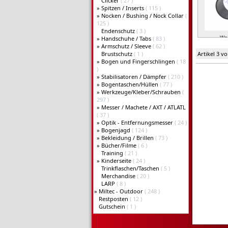
Clicker
( 27 )
»
Spitzen / Inserts
( 115 )
»
Nocken / Bushing / Nock Collar
(
125 )
Endenschutz
( 3 )
Wei
»
Handschuhe / Tabs
( 83 )
»
Armschutz / Sleeve
( 62 )
Brustschutz
( 1 )
Artikel 3 v
»
Bogen und Fingerschlingen
( 18
)
»
Stabilisatoren / Dämpfer
( 210 )
»
Bogentaschen/Hüllen
( 77 )
»
Werkzeuge/Kleber/Schrauben
(
297 )
»
Messer / Machete / AXT / ATLATL
( 37 )
»
Optik - Entfernungsmesser
( 24 )
»
Bogenjagd
( 124 )
»
Bekleidung / Brillen
( 73 )
»
Bücher/Filme
( 6 )
Training
( 21 )
»
Kinderseite
( 24 )
Trinkflaschen/Taschen
( 5 )
Merchandise
( 20 )
LARP
( 8 )
»
Miltec - Outdoor
( 248 )
Restposten
( 12 )
Gutschein
( 1 )