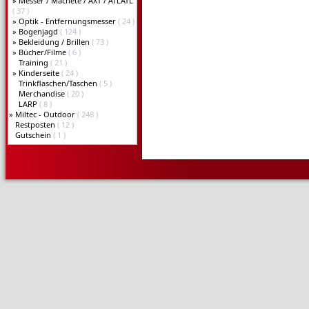
»
Messer / Machete / AXT / ATLATL
( 37 )
»
Optik - Entfernungsmesser
( 24 )
»
Bogenjagd
( 124 )
»
Bekleidung / Brillen
( 73 )
»
Bücher/Filme
( 6 )
Training
( 21 )
»
Kinderseite
( 24 )
Trinkflaschen/Taschen
( 5 )
Merchandise
( 20 )
LARP
( 8 )
»
Miltec - Outdoor
( 248 )
Restposten
( 12 )
Gutschein
( 1 )