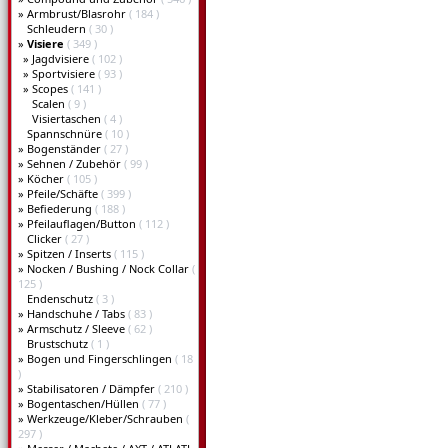
»
Armbrust/Blasrohr
( 184 )
Schleudern
( 30 )
»
Visiere
( 349 )
»
Jagdvisiere
( 102 )
»
Sportvisiere
( 93 )
»
Scopes
( 141 )
Scalen
( 9 )
Visiertaschen
( 4 )
Spannschnüre
( 10 )
»
Bogenständer
( 27 )
»
Sehnen / Zubehör
( 99 )
»
Köcher
( 105 )
»
Pfeile/Schäfte
( 399 )
»
Befiederung
( 188 )
»
Pfeilauflagen/Button
( 112 )
Clicker
( 27 )
»
Spitzen / Inserts
( 115 )
»
Nocken / Bushing / Nock Collar
(
125 )
Endenschutz
( 3 )
»
Handschuhe / Tabs
( 83 )
»
Armschutz / Sleeve
( 62 )
Brustschutz
( 1 )
»
Bogen und Fingerschlingen
( 18
)
»
Stabilisatoren / Dämpfer
( 210 )
»
Bogentaschen/Hüllen
( 77 )
»
Werkzeuge/Kleber/Schrauben
(
297 )