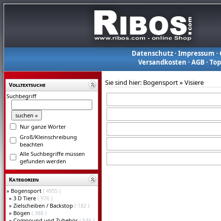
Datenschutz
·
Impressum
·
Versandkosten
·
AGB
·
To
Sie sind hier:
Bogensport
»
Visiere
Volltextsuche
Suchbegriff
Nur ganze Wörter
Groß/Kleinschreibung
beachten
Alle Suchbegriffe müssen
gefunden werden
Kategorien
»
Bogensport
( 4955 )
»
3 D Tiere
( 976 )
»
Zielscheiben / Backstop
( 182 )
»
Bögen
( 388 )
»
Compound und Zubehör
( 546 )