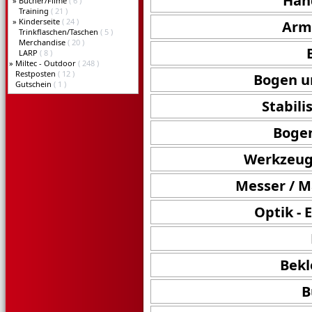
Han
»
Bücher/Filme
( 6 )
Training
( 21 )
»
Kinderseite
( 24 )
Arms
Trinkflaschen/Taschen
( 5 )
Merchandise
( 20 )
LARP
( 8 )
»
Miltec - Outdoor
( 248 )
Restposten
( 12 )
Bogen u
Gutschein
( 1 )
Stabil
Boge
Werkzeug
Messer / M
Optik -
Bekl
B