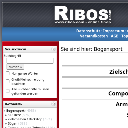
Datenschutz
·
Impressum
·
Versandkosten
·
AGB
·
To
Sie sind hier:
Bogensport
Volltextsuche
Suchbegriff
Zielsc
Nur ganze Wörter
Groß/Kleinschreibung
beachten
Alle Suchbegriffe müssen
Compo
gefunden werden
Arm
Kategorien
»
Bogensport
( 4955 )
»
3 D Tiere
( 976 )
»
Zielscheiben / Backstop
( 182 )
»
Bögen
( 388 )
»
Compound und Zubehör
( 546 )