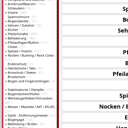
»
Armbrust/Blasrohr
( 184 )
S
Schleudern
( 30 )
»
Visiere
( 349 )
Spannschnüre
( 10 )
B
»
Bogenständer
( 27 )
»
Sehnen / Zubehör
( 99 )
Seh
»
Köcher
( 105 )
»
Pfeile/Schäfte
( 399 )
»
Befiederung
( 188 )
»
Pfeilauflagen/Button
( 112 )
Clicker
( 27 )
P
»
Spitzen / Inserts
( 115 )
»
Nocken / Bushing / Nock Collar
(
125 )
Endenschutz
( 3 )
»
Handschuhe / Tabs
( 83 )
Pfeil
»
Armschutz / Sleeve
( 62 )
Brustschutz
( 1 )
»
Bogen und Fingerschlingen
( 18
)
»
Stabilisatoren / Dämpfer
( 210 )
»
Bogentaschen/Hüllen
( 77 )
Spi
»
Werkzeuge/Kleber/Schrauben
(
297 )
Nocken / 
»
Messer / Machete / AXT / ATLATL
( 37 )
»
Optik - Entfernungsmesser
( 24 )
»
Bogenjagd
( 124 )
»
Bekleidung / Brillen
( 73 )