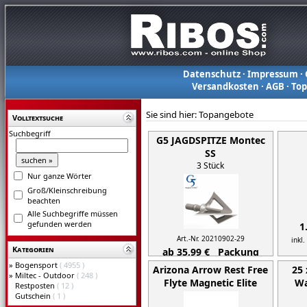
Datenschutz
·
Impressum
·
Versandkosten
·
AGB
·
To
Sie sind hier:
Topangebote
Volltextsuche
Suchbegriff
G5 JAGDSPITZE Montec
SS
3 Stück
Nur ganze Wörter
Groß/Kleinschreibung
beachten
Alle Suchbegriffe müssen
gefunden werden
1
Art.-Nr. 20210902-29
inkl
Kategorien
ab 35,99 € Packung
»
Bogensport
( 4955 )
inkl. 20% MwSt,
zzgl. Versand
Arizona Arrow Rest Free
25 
»
Miltec - Outdoor
( 248 )
Details...
Flyte Magnetic Elite
Wa
Restposten
( 12 )
Gutschein
( 1 )