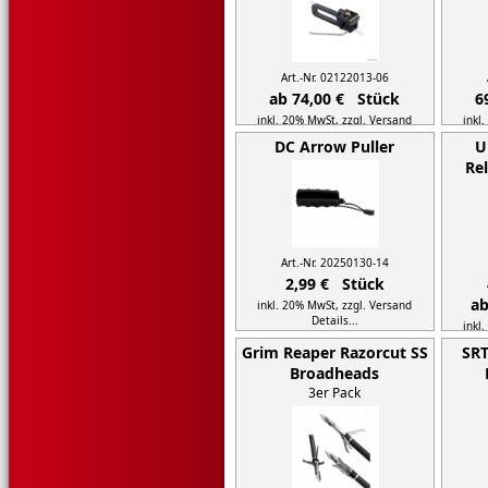
Art.-Nr. 02122013-06
ab 74,00 € Stück
6
inkl. 20% MwSt,
zzgl. Versand
inkl
Details...
DC Arrow Puller
U
Re
Art.-Nr. 20250130-14
2,99 € Stück
ab
inkl. 20% MwSt,
zzgl. Versand
Details...
inkl
Grim Reaper Razorcut SS
SRT
Broadheads
3er Pack