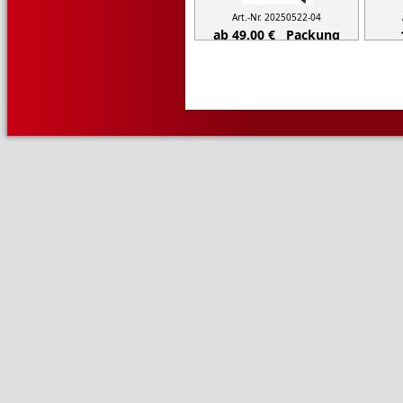
Art.-Nr. 20250522-04
ab 49,00 € Packung
inkl. 20% MwSt,
zzgl. Versand
inkl
Details...