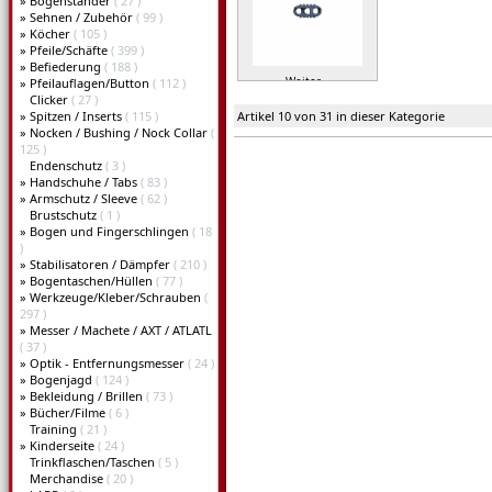
»
Bogenständer
( 27 )
»
Sehnen / Zubehör
( 99 )
»
Köcher
( 105 )
»
Pfeile/Schäfte
( 399 )
»
Befiederung
( 188 )
Weiter »
»
Pfeilauflagen/Button
( 112 )
Clicker
( 27 )
»
Spitzen / Inserts
( 115 )
Artikel 10 von 31 in dieser Kategorie
»
Nocken / Bushing / Nock Collar
(
125 )
Endenschutz
( 3 )
»
Handschuhe / Tabs
( 83 )
»
Armschutz / Sleeve
( 62 )
Brustschutz
( 1 )
»
Bogen und Fingerschlingen
( 18
)
»
Stabilisatoren / Dämpfer
( 210 )
»
Bogentaschen/Hüllen
( 77 )
»
Werkzeuge/Kleber/Schrauben
(
297 )
»
Messer / Machete / AXT / ATLATL
( 37 )
»
Optik - Entfernungsmesser
( 24 )
»
Bogenjagd
( 124 )
»
Bekleidung / Brillen
( 73 )
»
Bücher/Filme
( 6 )
Training
( 21 )
»
Kinderseite
( 24 )
Trinkflaschen/Taschen
( 5 )
Merchandise
( 20 )