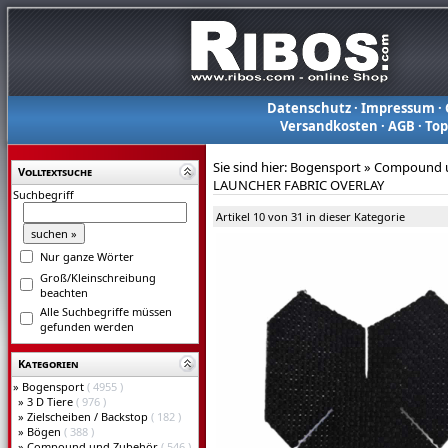
Datenschutz
·
Impressum
·
Versandkosten
·
AGB
·
To
Sie sind hier:
Bogensport
»
Compound 
Volltextsuche
LAUNCHER FABRIC OVERLAY
Suchbegriff
Artikel 10 von 31 in dieser Kategorie
Nur ganze Wörter
Groß/Kleinschreibung
beachten
Alle Suchbegriffe müssen
gefunden werden
Kategorien
»
Bogensport
( 4955 )
»
3 D Tiere
( 976 )
»
Zielscheiben / Backstop
( 182 )
»
Bögen
( 388 )
»
Compound und Zubehör
( 546 )