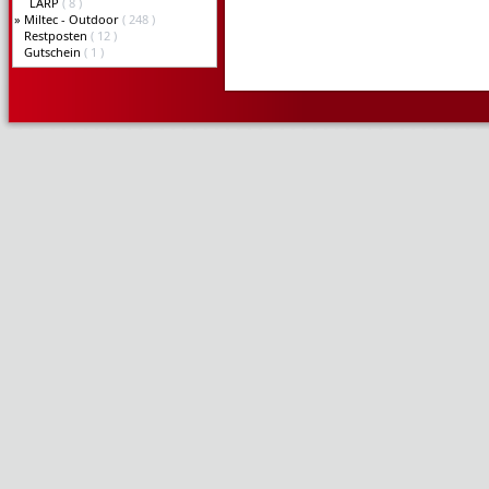
LARP
( 8 )
»
Miltec - Outdoor
( 248 )
Restposten
( 12 )
Gutschein
( 1 )