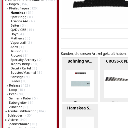
»
Bögen
( 154 )
»
Pfeilauflagen
( 120 )
Hamskea
( 31 )
Spot Hogg
( 8 )
Arizona AAE
( 6 )
Beiter
( 3 )
QAD / CBE
( 15 )
Hoyt
( 4 )
Mathews
( 3 )
Vaportrail
( 2 )
Apex
( 1 )
TruGLo
( 3 )
Kunden, die diesen Artikel gekauft haben,
Ripcord
( 8 )
Specialty Archery
( 2 )
Bohning W…
CROSS-X 
Trophy Ridge
( 10 )
Decut / Cartel
( 3 )
Booster/Maximal
( 3 )
Sonstige
( 9 )
Blades
( 9 )
»
Release
( 152 )
Loop
( 10 )
»
Peep
( 90 )
Sehnen / Kabel
( 5 )
Kabelgleiter
( 6 )
Weiter »
Weiter »
Zubehör
( 9 )
Hamskea S…
»
Armbrust/Blasrohr
( 184 )
Schleudern
( 30 )
»
Visiere
( 349 )
Spannschnüre
( 10 )