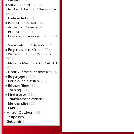
Clicker
( 27 )
»
Spitzen / Inserts
( 115 )
»
Nocken / Bushing / Nock Collar
(
125 )
Endenschutz
( 3 )
»
Handschuhe / Tabs
( 83 )
»
Armschutz / Sleeve
( 62 )
Brustschutz
( 1 )
»
Bogen und Fingerschlingen
( 18
)
»
Stabilisatoren / Dämpfer
( 210 )
»
Bogentaschen/Hüllen
( 77 )
»
Werkzeuge/Kleber/Schrauben
(
297 )
»
Messer / Machete / AXT / ATLATL
( 37 )
»
Optik - Entfernungsmesser
( 24 )
»
Bogenjagd
( 124 )
»
Bekleidung / Brillen
( 73 )
»
Bücher/Filme
( 6 )
Training
( 21 )
»
Kinderseite
( 24 )
Trinkflaschen/Taschen
( 5 )
Merchandise
( 20 )
LARP
( 8 )
»
Miltec - Outdoor
( 248 )
Restposten
( 12 )
Gutschein
( 1 )