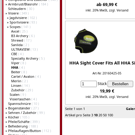
ab 69,99 €
»
Armbrust/Blasrohr
( 184 )
Schleudern
( 30 )
inkl. 20% MwSt,
zzgl. Versand
»
Visiere
( 349 )
»
Jagdvisiere
( 102 )
Details...
»
Sportvisiere
( 93 )
»
Scopes
( 141 )
Axcel
( 25 )
B3 Archery
( 6 )
Shrewd
( 17 )
Sanlida
( 2 )
ULTRAVIEW
( 13 )
CBE
( 4 )
Specialty Archery
( 5 )
HHA Sight Cover Fits All HHA S
Viper
( 8 )
HHA
( 4 )
Beiter
( 8 )
Art-Nr. 20160425-05
Cartel / Avalon
( 4 )
Merlin
( 2 )
Stück
Linsen
( 14 )
Zubehör
( 29 )
19,99 €
Scalen
( 9 )
inkl. 20% MwSt,
zzgl. Versand
Visiertaschen
( 4 )
Spannschnüre
( 10 )
Details...
»
Bogenständer
( 27 )
Seite 1 von 1
Galer
»
Sehnen / Zubehör
( 99 )
Artikel pro Seite
3
10
20
50
100
»
Köcher
( 105 )
»
Pfeile/Schäfte
( 399 )
»
Befiederung
( 188 )
»
Pfeilauflagen/Button
( 112 )