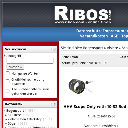
Datenschutz
·
Impressum
·
Versandkosten
·
AGB
·
To
Sie sind hier:
Bogensport
»
Visiere
»
Sco
Volltextsuche
Suchbegriff
Seite 1 von 1
Galer
Artikel pro Seite
3
10
20
50
100
Nur ganze Wörter
Groß/Kleinschreibung
beachten
Alle Suchbegriffe müssen
gefunden werden
Kategorien
HHA Scope Only with 10-32 Rod 
»
Bogensport
( 4955 )
»
3 D Tiere
( 976 )
Art-Nr. 20160425-06
»
Zielscheiben / Backstop
( 182 )
»
Bögen
( 388 )
Variante auswählen »
»
Compound und Zubehör
( 546 )