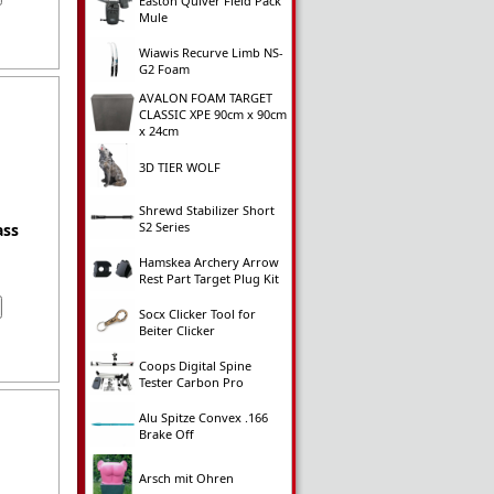
Easton Quiver Field Pack
Mule
Wiawis Recurve Limb NS-
G2 Foam
AVALON FOAM TARGET
CLASSIC XPE 90cm x 90cm
x 24cm
3D TIER WOLF
Shrewd Stabilizer Short
S2 Series
ass
Hamskea Archery Arrow
Rest Part Target Plug Kit
Socx Clicker Tool for
Beiter Clicker
Coops Digital Spine
Tester Carbon Pro
Alu Spitze Convex .166
Brake Off
Arsch mit Ohren