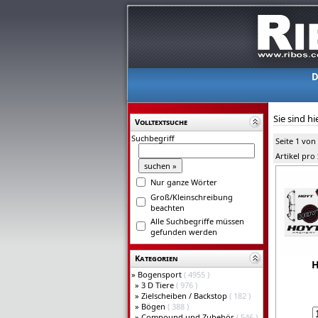
D
Sie sind hi
Volltextsuche
Suchbegriff
Seite 1 von
Artikel pro
Nur ganze Wörter
Groß/Kleinschreibung
beachten
Alle Suchbegriffe müssen
gefunden werden
Kategorien
H
»
Bogensport
( 4955 )
»
3 D Tiere
( 976 )
»
Zielscheiben / Backstop
( 182 )
»
Bögen
( 388 )
»
Compound und Zubehör
( 546 )