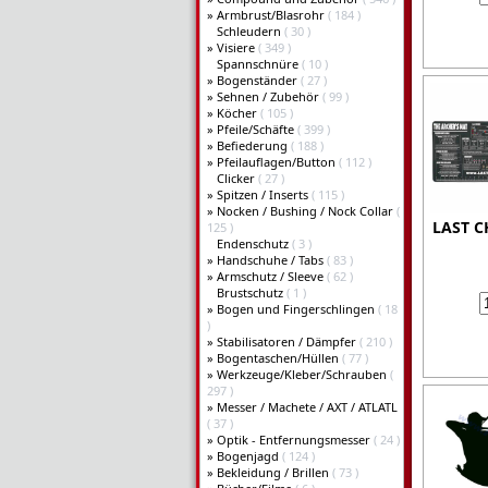
»
Armbrust/Blasrohr
( 184 )
Schleudern
( 30 )
»
Visiere
( 349 )
Spannschnüre
( 10 )
»
Bogenständer
( 27 )
»
Sehnen / Zubehör
( 99 )
»
Köcher
( 105 )
»
Pfeile/Schäfte
( 399 )
»
Befiederung
( 188 )
»
Pfeilauflagen/Button
( 112 )
Clicker
( 27 )
»
Spitzen / Inserts
( 115 )
»
Nocken / Bushing / Nock Collar
(
LAST C
125 )
Endenschutz
( 3 )
»
Handschuhe / Tabs
( 83 )
»
Armschutz / Sleeve
( 62 )
Brustschutz
( 1 )
»
Bogen und Fingerschlingen
( 18
)
»
Stabilisatoren / Dämpfer
( 210 )
»
Bogentaschen/Hüllen
( 77 )
»
Werkzeuge/Kleber/Schrauben
(
297 )
»
Messer / Machete / AXT / ATLATL
( 37 )
»
Optik - Entfernungsmesser
( 24 )
»
Bogenjagd
( 124 )
»
Bekleidung / Brillen
( 73 )