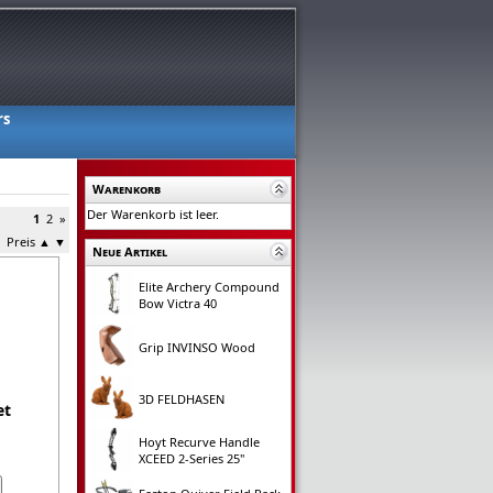
rs
Warenkorb
Der Warenkorb ist leer.
1
2
»
Preis
▲
▼
Neue Artikel
Elite Archery Compound
Bow Victra 40
Grip INVINSO Wood
3D FELDHASEN
et
Hoyt Recurve Handle
XCEED 2-Series 25"