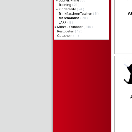
»
Bücher/Filme
( 6 )
Training
( 21 )
»
Kinderseite
( 24 )
A
Trinkflaschen/Taschen
( 5 )
Merchandise
( 20 )
LARP
( 8 )
»
Miltec - Outdoor
( 248 )
Restposten
( 12 )
Gutschein
( 1 )