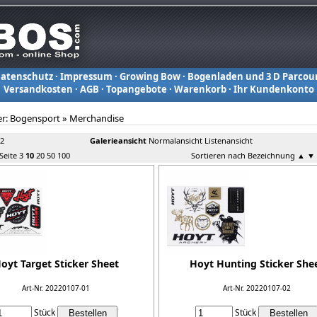
atenschutz
·
Impressum
·
Growing Bow
·
Bogenladen und 3 D Parcou
Versandkosten
·
AGB
·
Topangebote
·
Warenkorb
·
Ihr Kundenkonto
er:
Bogensport
»
Merchandise
 2
Galerieansicht
Normalansicht
Listenansicht
 Seite
3
10
20
50
100
Sortieren nach Bezeichnung
▲
▼
oyt Target Sticker Sheet
Hoyt Hunting Sticker She
Art-Nr. 20220107-01
Art-Nr. 20220107-02
Stück
Stück