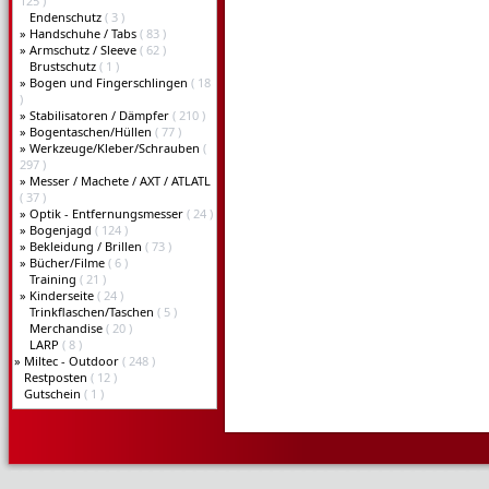
125 )
Endenschutz
( 3 )
»
Handschuhe / Tabs
( 83 )
»
Armschutz / Sleeve
( 62 )
Brustschutz
( 1 )
»
Bogen und Fingerschlingen
( 18
)
»
Stabilisatoren / Dämpfer
( 210 )
»
Bogentaschen/Hüllen
( 77 )
»
Werkzeuge/Kleber/Schrauben
(
297 )
»
Messer / Machete / AXT / ATLATL
( 37 )
»
Optik - Entfernungsmesser
( 24 )
»
Bogenjagd
( 124 )
»
Bekleidung / Brillen
( 73 )
»
Bücher/Filme
( 6 )
Training
( 21 )
»
Kinderseite
( 24 )
Trinkflaschen/Taschen
( 5 )
Merchandise
( 20 )
LARP
( 8 )
»
Miltec - Outdoor
( 248 )
Restposten
( 12 )
Gutschein
( 1 )