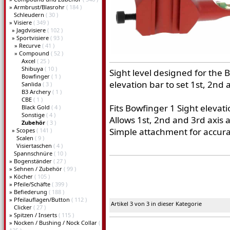
»
Armbrust/Blasrohr
( 184 )
Schleudern
( 30 )
»
Visiere
( 349 )
»
Jagdvisiere
( 102 )
»
Sportvisiere
( 93 )
»
Recurve
( 41 )
»
Compound
( 52 )
Axcel
( 25 )
Shibuya
( 10 )
Sight level designed for the 
Bowfinger
( 1 )
elevation bar to set 1st, 2nd
Sanlida
( 3 )
B3 Archery
( 1 )
CBE
( 1 )
Fits Bowfinger 1 Sight elevat
Black Gold
( 4 )
Sonstige
( 4 )
Allows 1st, 2nd and 3rd axis
Zubehör
( 3 )
Simple attachment for accura
»
Scopes
( 141 )
Scalen
( 9 )
Visiertaschen
( 4 )
Spannschnüre
( 10 )
»
Bogenständer
( 27 )
»
Sehnen / Zubehör
( 99 )
»
Köcher
( 105 )
»
Pfeile/Schäfte
( 399 )
»
Befiederung
( 188 )
»
Pfeilauflagen/Button
( 112 )
Artikel 3 von 3 in dieser Kategorie
Clicker
( 27 )
»
Spitzen / Inserts
( 115 )
»
Nocken / Bushing / Nock Collar
(