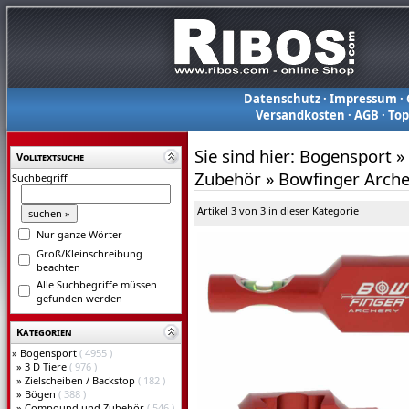
Datenschutz
·
Impressum
·
Versandkosten
·
AGB
·
To
Sie sind hier:
Bogensport
»
Volltextsuche
Zubehör
»
Bowfinger Archer
Suchbegriff
Artikel 3 von 3 in dieser Kategorie
Nur ganze Wörter
Groß/Kleinschreibung
beachten
Alle Suchbegriffe müssen
gefunden werden
Kategorien
»
Bogensport
( 4955 )
»
3 D Tiere
( 976 )
»
Zielscheiben / Backstop
( 182 )
»
Bögen
( 388 )
»
Compound und Zubehör
( 546 )