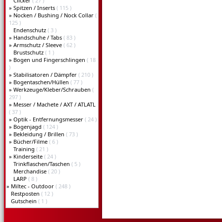
Clicker
( 27 )
»
Spitzen / Inserts
( 115 )
»
Nocken / Bushing / Nock Collar
(
125 )
Endenschutz
( 3 )
»
Handschuhe / Tabs
( 83 )
»
Armschutz / Sleeve
( 62 )
Brustschutz
( 1 )
»
Bogen und Fingerschlingen
( 18
)
»
Stabilisatoren / Dämpfer
( 210 )
»
Bogentaschen/Hüllen
( 77 )
»
Werkzeuge/Kleber/Schrauben
(
297 )
»
Messer / Machete / AXT / ATLATL
( 37 )
»
Optik - Entfernungsmesser
( 24 )
»
Bogenjagd
( 124 )
»
Bekleidung / Brillen
( 73 )
»
Bücher/Filme
( 6 )
Training
( 21 )
»
Kinderseite
( 24 )
Trinkflaschen/Taschen
( 5 )
Merchandise
( 20 )
LARP
( 8 )
»
Miltec - Outdoor
( 248 )
Restposten
( 12 )
Gutschein
( 1 )