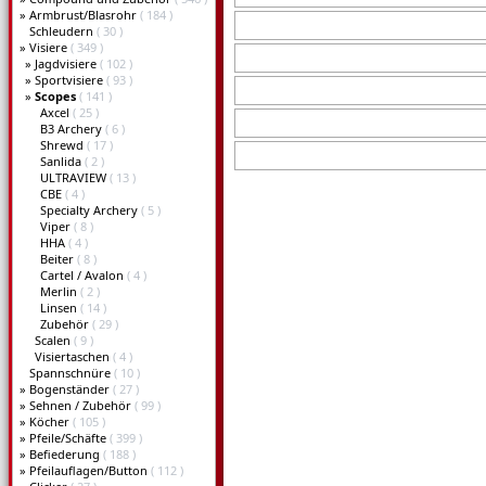
»
Armbrust/Blasrohr
( 184 )
Schleudern
( 30 )
»
Visiere
( 349 )
»
Jagdvisiere
( 102 )
»
Sportvisiere
( 93 )
»
Scopes
( 141 )
Axcel
( 25 )
B3 Archery
( 6 )
Shrewd
( 17 )
Sanlida
( 2 )
ULTRAVIEW
( 13 )
CBE
( 4 )
Specialty Archery
( 5 )
Viper
( 8 )
HHA
( 4 )
Beiter
( 8 )
Cartel / Avalon
( 4 )
Merlin
( 2 )
Linsen
( 14 )
Zubehör
( 29 )
Scalen
( 9 )
Visiertaschen
( 4 )
Spannschnüre
( 10 )
»
Bogenständer
( 27 )
»
Sehnen / Zubehör
( 99 )
»
Köcher
( 105 )
»
Pfeile/Schäfte
( 399 )
»
Befiederung
( 188 )
»
Pfeilauflagen/Button
( 112 )