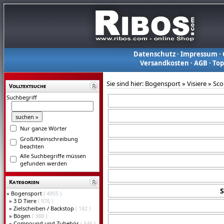
Datenschutz
·
Impressum
·
Versandkosten
·
AGB
·
To
Sie sind hier:
Bogensport
»
Visiere
»
Sco
Volltextsuche
Suchbegriff
Nur ganze Wörter
Groß/Kleinschreibung
beachten
Alle Suchbegriffe müssen
gefunden werden
Kategorien
S
»
Bogensport
( 4955 )
»
3 D Tiere
( 976 )
»
Zielscheiben / Backstop
( 182 )
»
Bögen
( 388 )
»
Compound und Zubehör
( 546 )