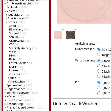
»
Armbrust/Blasrohr
( 184 )
Schleudern
( 30 )
»
Visiere
( 349 )
»
Jagdvisiere
( 102 )
»
Sportvisiere
( 93 )
»
Scopes
( 141 )
Axcel
( 25 )
B3 Archery
( 6 )
Shrewd
( 17 )
Sanlida
( 2 )
ULTRAVIEW
( 13 )
Artikelvarianten
CBE
( 4 )
Specialty Archery
( 5 )
Durchmesser
3D (1.7
Viper
( 8 )
Target 
HHA
( 4 )
Beiter
( 8 )
Vergrößerung
2 fach
Cartel / Avalon
( 4 )
4 fach
Merlin
( 2 )
Linsen
( 14 )
6 fach
Zubehör
( 29 )
8 fach
Scalen
( 9 )
Visiertaschen
( 4 )
Pin
0,019"
Spannschnüre
( 10 )
0,029"
»
Bogenständer
( 27 )
»
Sehnen / Zubehör
( 99 )
0,040"
»
Köcher
( 105 )
»
Pfeile/Schäfte
( 400 )
Lieferzeit ca. 6 Wochen
»
Befiederung
( 188 )
»
Pfeilauflagen/Button
( 112 )