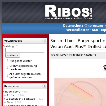
Datenschutz
·
Impressum
·
Versandkosten
·
AGB
·
To
Sie sind hier:
Bogensport
»
Volltextsuche
Vision AciesPlus™ Drilled L
Suchbegriff
Artikel 12 von 14 in dieser Kategorie
Nur ganze Wörter
Groß/Kleinschreibung
beachten
Alle Suchbegriffe müssen
gefunden werden
Kategorien
»
Bogensport
( 4958 )
»
3 D Tiere
( 976 )
»
Zielscheiben / Backstop
( 182 )
»
Bögen
( 388 )
»
Compound und Zubehör
( 546 )