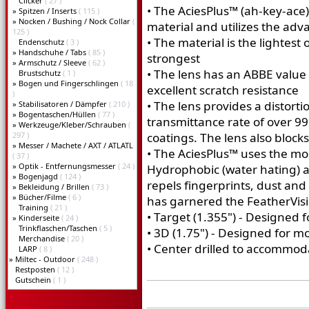
Clicker
( 27 )
• The AciesPlus™ (ah-key-ace
»
Spitzen / Inserts
( 115 )
»
Nocken / Bushing / Nock Collar
(
material and utilizes the adv
125 )
• The material is the lightest
Endenschutz
( 3 )
»
Handschuhe / Tabs
( 85 )
strongest
»
Armschutz / Sleeve
( 62 )
• The lens has an ABBE value
Brustschutz
( 1 )
»
Bogen und Fingerschlingen
( 18
excellent scratch resistance
)
• The lens provides a distort
»
Stabilisatoren / Dämpfer
( 210 )
»
Bogentaschen/Hüllen
( 77 )
transmittance rate of over 9
»
Werkzeuge/Kleber/Schrauben
(
297 )
coatings. The lens also bloc
»
Messer / Machete / AXT / ATLATL
• The AciesPlus™ uses the mo
( 37 )
»
Optik - Entfernungsmesser
( 24 )
Hydrophobic (water hating) a
»
Bogenjagd
( 124 )
repels fingerprints, dust and
»
Bekleidung / Brillen
( 73 )
»
Bücher/Filme
( 6 )
has garnered the FeatherVis
Training
( 21 )
• Target (1.355") - Designed 
»
Kinderseite
( 24 )
Trinkflaschen/Taschen
( 5 )
• 3D (1.75") - Designed for m
Merchandise
( 20 )
• Center drilled to accommoda
LARP
( 8 )
»
Miltec - Outdoor
( 248 )
Restposten
( 12 )
Gutschein
( 1 )