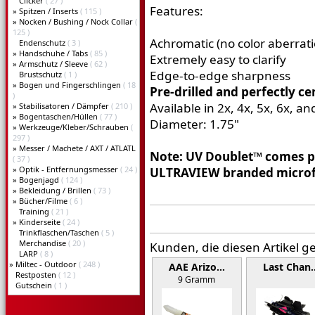
Clicker
( 27 )
Features:
»
Spitzen / Inserts
( 115 )
»
Nocken / Bushing / Nock Collar
(
125 )
Achromatic (no color aberrati
Endenschutz
( 3 )
»
Handschuhe / Tabs
( 85 )
Extremely easy to clarify
»
Armschutz / Sleeve
( 62 )
Edge-to-edge sharpness
Brustschutz
( 1 )
»
Bogen und Fingerschlingen
( 18
Pre-drilled and perfectly ce
)
Available in 2x, 4x, 5x, 6x, a
»
Stabilisatoren / Dämpfer
( 210 )
»
Bogentaschen/Hüllen
( 77 )
Diameter: 1.75"
»
Werkzeuge/Kleber/Schrauben
(
297 )
»
Messer / Machete / AXT / ATLATL
Note: UV Doublet™ comes pre
( 37 )
»
Optik - Entfernungsmesser
( 24 )
ULTRAVIEW branded microfi
»
Bogenjagd
( 124 )
»
Bekleidung / Brillen
( 73 )
»
Bücher/Filme
( 6 )
Training
( 21 )
»
Kinderseite
( 24 )
Trinkflaschen/Taschen
( 5 )
Merchandise
( 20 )
Kunden, die diesen Artikel g
LARP
( 8 )
»
Miltec - Outdoor
( 248 )
AAE Arizo…
Last Chan
Restposten
( 12 )
9 Gramm
Gutschein
( 1 )