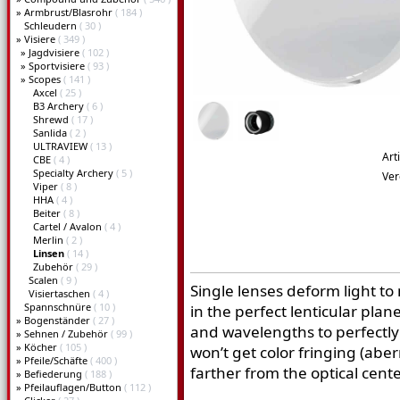
»
Armbrust/Blasrohr
( 184 )
Schleudern
( 30 )
»
Visiere
( 349 )
»
Jagdvisiere
( 102 )
»
Sportvisiere
( 93 )
»
Scopes
( 141 )
Axcel
( 25 )
B3 Archery
( 6 )
Shrewd
( 17 )
Sanlida
( 2 )
ULTRAVIEW
( 13 )
Art
CBE
( 4 )
Specialty Archery
( 5 )
Ve
Viper
( 8 )
HHA
( 4 )
Beiter
( 8 )
Cartel / Avalon
( 4 )
Merlin
( 2 )
Linsen
( 14 )
Zubehör
( 29 )
Scalen
( 9 )
Single lenses deform light t
Visiertaschen
( 4 )
Spannschnüre
( 10 )
in the perfect lenticular plane
»
Bogenständer
( 27 )
and wavelengths to perfectly
»
Sehnen / Zubehör
( 99 )
»
Köcher
( 105 )
won’t get color fringing (aber
»
Pfeile/Schäfte
( 400 )
farther from the optical cent
»
Befiederung
( 188 )
»
Pfeilauflagen/Button
( 112 )