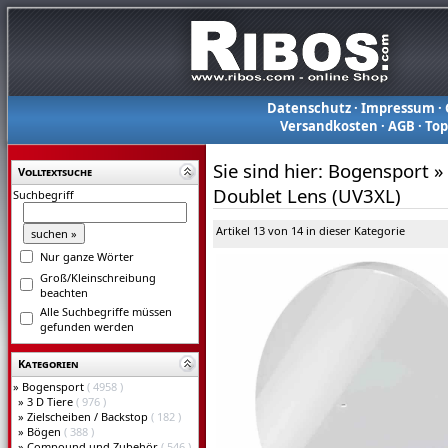
Datenschutz
·
Impressum
·
Versandkosten
·
AGB
·
To
Sie sind hier:
Bogensport
»
Volltextsuche
Doublet Lens (UV3XL)
Suchbegriff
Artikel 13 von 14 in dieser Kategorie
Nur ganze Wörter
Groß/Kleinschreibung
beachten
Alle Suchbegriffe müssen
gefunden werden
Kategorien
»
Bogensport
( 4958 )
»
3 D Tiere
( 976 )
»
Zielscheiben / Backstop
( 182 )
»
Bögen
( 388 )
»
Compound und Zubehör
( 546 )