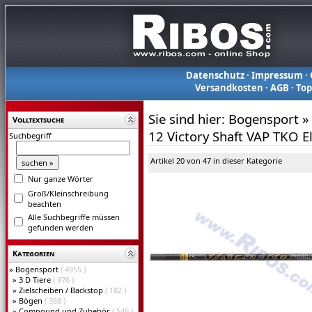
Datenschutz
·
Impressum
·
Versandkosten
·
AGB
·
To
Sie sind hier:
Bogensport
»
Volltextsuche
12 Victory Shaft VAP TKO El
Suchbegriff
Artikel 20 von 47 in dieser Kategorie
Nur ganze Wörter
Groß/Kleinschreibung
beachten
Alle Suchbegriffe müssen
gefunden werden
Kategorien
»
Bogensport
( 4955 )
»
3 D Tiere
( 976 )
»
Zielscheiben / Backstop
( 182 )
»
Bögen
( 388 )
»
Compound und Zubehör
( 546 )