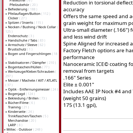
Pfeilkoffer
( 6 )
Reduction in torsional deflec
Pfeilzubehör
( 20 )
accuracy
»
Befiederung
( 188 )
»
Pfeilauflagen/Button
( 112 )
Offers the same speed and ac
Clicker
( 27 )
grain weight for maximum p
»
Spitzen / Inserts
( 115 )
»
Nocken / Bushing / Nock Collar
(
Ultra-small diameter (.166") 
125 )
and less wind drift
Endenschutz
( 3 )
»
Handschuhe / Tabs
( 83 )
Spine Aligned for increased 
»
Armschutz / Sleeve
( 62 )
Brustschutz
( 1 )
Factory Fletch options are h
»
Bogen und Fingerschlingen
( 18
performance
)
»
Stabilisatoren / Dämpfer
( 210 )
Nanoceramic ICE© coating fo
»
Bogentaschen/Hüllen
( 77 )
removal from targets
»
Werkzeuge/Kleber/Schrauben
(
297 )
.166" Series
»
Messer / Machete / AXT / ATLATL
Elite ± 0.001"
( 37 )
»
Optik - Entfernungsmesser
( 24 )
Includes AAE IP Nock #4 and
»
Bogenjagd
( 124 )
(weight 50 grains)
»
Bekleidung / Brillen
( 73 )
»
Bücher/Filme
( 6 )
175 (13.1 gpi),
Training
( 21 )
»
Kinderseite
( 24 )
Trinkflaschen/Taschen
( 5 )
Merchandise
( 20 )
LARP
( 8 )
»
Miltec - Outdoor
( 248 )