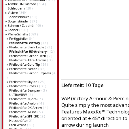
»
Armbrust/Blasrohr
( 184 )
Schleudern
( 30 )
»
Visiere
( 349 )
Spannschnüre
( 10 )
»
Bogenständer
( 27 )
»
Sehnen / Zubehör
( 99 )
»
Köcher
( 105 )
»
Pfeile/Schäfte
( 399 )
»
Fertigpfeile
( 84 )
Pfeilschäfte Victory
( 47 )
»
Pfeilschäfte Black Eagle
( 23 )
Pfeilschäfte HS-Archery
( 12 )
Pfeilschäfte Carbon Tech
( 2 )
Pfeilschäfte Altra Arrows
( 3 )
»
Pfeilschäfte Gold Tip
( 39 )
»
Pfeilschäfte Easton
( 39 )
Pfeilschäfte Carbon Express
( 4
)
»
Pfeilschäfte Skylon
( 23 )
Lieferzeit: 10 Tage
»
Pfeilschäfte Cross X
( 33 )
Pfeilschäfte Bearpaw
( 3 )
ULTRAVIEW
( 2 )
VAP (Victory Armour & Piercin
Pfeilschäfte Nijora
( 7 )
Pfeilschäfte Avalon
( 4 )
Quite simply the most advanc
Pfeilschäfte DK Arrow
( 4 )
Features MaxxKe™ Technology,
Pfeilschäfte X-Line
( 5 )
Pfeilschäfte SPHERE
( 2 )
oriented at ± 45° direction t
Holzschäfte
( 21 )
arrow during launch
Pfeil Wraps
( 16 )