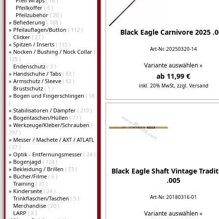
Pfeil Wraps
( 16 )
Pfeilkoffer
( 6 )
Pfeilzubehör
( 20 )
»
Befiederung
( 188 )
»
Pfeilauflagen/Button
( 112 )
Black Eagle Carnivore 2025 .
Clicker
( 27 )
»
Spitzen / Inserts
( 115 )
Art-Nr. 20250320-14
»
Nocken / Bushing / Nock Collar
(
125 )
Variante auswählen »
Endenschutz
( 3 )
»
Handschuhe / Tabs
( 83 )
ab 11,99 €
»
Armschutz / Sleeve
( 62 )
inkl. 20% MwSt,
zzgl. Versand
Brustschutz
( 1 )
»
Bogen und Fingerschlingen
( 18
Details...
)
»
Stabilisatoren / Dämpfer
( 210 )
»
Bogentaschen/Hüllen
( 77 )
»
Werkzeuge/Kleber/Schrauben
(
297 )
»
Messer / Machete / AXT / ATLATL
( 37 )
»
Optik - Entfernungsmesser
( 24 )
»
Bogenjagd
( 124 )
»
Bekleidung / Brillen
( 73 )
Black Eagle Shaft Vintage Tradit
»
Bücher/Filme
( 6 )
.005
Training
( 21 )
»
Kinderseite
( 24 )
Art-Nr. 20180316-01
Trinkflaschen/Taschen
( 5 )
Merchandise
( 20 )
LARP
( 8 )
Variante auswählen »