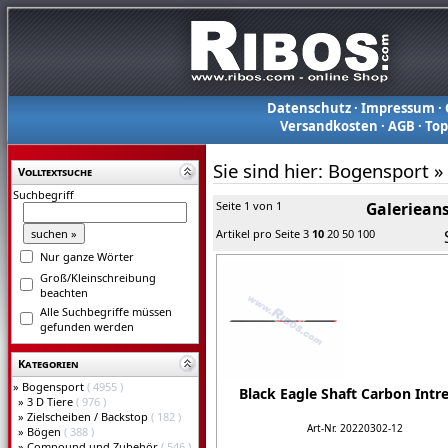
Datenschutz
·
Impressum
·
Versandkosten
·
AGB
·
To
Sie sind hier:
Bogensport
»
Volltextsuche
Suchbegriff
Seite 1 von 1
Galerieans
Artikel pro Seite
3
10
20
50
100
Nur ganze Wörter
Groß/Kleinschreibung
beachten
Alle Suchbegriffe müssen
gefunden werden
Kategorien
»
Bogensport
( 4955 )
Black Eagle Shaft Carbon Intr
»
3 D Tiere
( 976 )
»
Zielscheiben / Backstop
( 182 )
Art-Nr. 20220302-12
»
Bögen
( 388 )
»
Compound und Zubehör
( 546 )