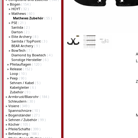
»
Bögen
( 154 )
»
HOYT
( 32 )
»
Mathews
( 60 )
Mathews Zubehör
( 55 )
»
PSE
( 21 )
Sanlida
( 2 )
Darton
( 2 )
»
Elite Archery
( 8 )
Sanlida / TopPoint
( 3 )
BEAR Archery
( 9 )
»
BowTech
( 7 )
A
Diamond by Bowtech
( 4 )
Sonstige Hersteller
( 6 )
L
»
Pfeilauflagen
( 120 )
»
Release
( 152 )
Loop
( 10 )
»
Peep
( 90 )
Z
Sehnen / Kabel
( 5 )
Kabelgleiter
( 6 )
Zubehör
( 9 )
»
Armbrust/Blasrohr
( 184 )
Schleudern
( 30 )
»
Visiere
( 349 )
Spannschnüre
( 10 )
»
Bogenständer
( 27 )
»
Sehnen / Zubehör
( 99 )
»
Köcher
( 105 )
»
Pfeile/Schäfte
( 399 )
»
Befiederung
( 188 )