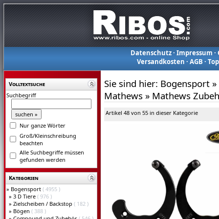
Datenschutz
·
Impressum
·
Versandkosten
·
AGB
·
To
Sie sind hier:
Bogensport
»
Volltextsuche
Mathews
»
Mathews Zubeh
Suchbegriff
Artikel 48 von 55 in dieser Kategorie
Nur ganze Wörter
Groß/Kleinschreibung
beachten
Alle Suchbegriffe müssen
gefunden werden
Kategorien
»
Bogensport
( 4955 )
»
3 D Tiere
( 976 )
»
Zielscheiben / Backstop
( 182 )
»
Bögen
( 388 )
»
Compound und Zubehör
( 546 )