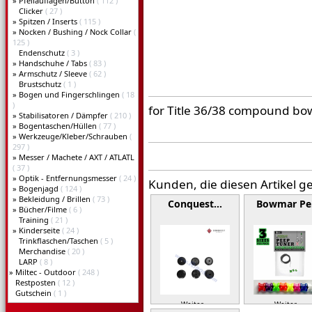
»
Pfeilauflagen/Button
( 112 )
Clicker
( 27 )
»
Spitzen / Inserts
( 115 )
»
Nocken / Bushing / Nock Collar
(
125 )
Endenschutz
( 3 )
»
Handschuhe / Tabs
( 83 )
»
Armschutz / Sleeve
( 62 )
Brustschutz
( 1 )
»
Bogen und Fingerschlingen
( 18
)
for Title 36/38 compound bo
»
Stabilisatoren / Dämpfer
( 210 )
»
Bogentaschen/Hüllen
( 77 )
»
Werkzeuge/Kleber/Schrauben
(
297 )
»
Messer / Machete / AXT / ATLATL
( 37 )
»
Optik - Entfernungsmesser
( 24 )
Kunden, die diesen Artikel g
»
Bogenjagd
( 124 )
»
Bekleidung / Brillen
( 73 )
Conquest…
Bowmar P
»
Bücher/Filme
( 6 )
Training
( 21 )
»
Kinderseite
( 24 )
Trinkflaschen/Taschen
( 5 )
Merchandise
( 20 )
LARP
( 8 )
»
Miltec - Outdoor
( 248 )
Restposten
( 12 )
Gutschein
( 1 )
Weiter »
Weiter »