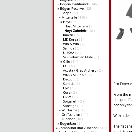
»
Bögen-Traditionell
( 146 )
»
Bögen-Recurve
( 225 )
Bögen
( 5 )
»
Mittelteile
( 116 )
»
Hoyt
( 14 )
Hoyt Mittelteile
( 2 )
Hoyt Zubehör
( 12 )
Kinetic
( 27 )
MK Korea
( 3 )
Win & Win
( 7 )
Sanlida
( 2 )
UUKHA
( 2 )
SF - Sebastien Flute
( 3 )
»
Gillo
( 34 )
EXE
( 5 )
Acusta / Gray Archery
( 2 )
WNS / SF / KAP
( 5 )
Decut
( 3 )
Samick
( 2 )
Pro Experi
Epic
( 1 )
Core
( 2 )
From the mi
Fivics
( 1 )
designed I 
Spigarelli
( 2 )
not only to
Sonstige
( 1 )
»
Wurfarme
( 72 )
Griffschalen
( 14 )
With a desi
Zubehör
( 18 )
»
Bogenbau
( 5 )
The flat sh
»
Compound und Zubehör
( 546 )
leads to co