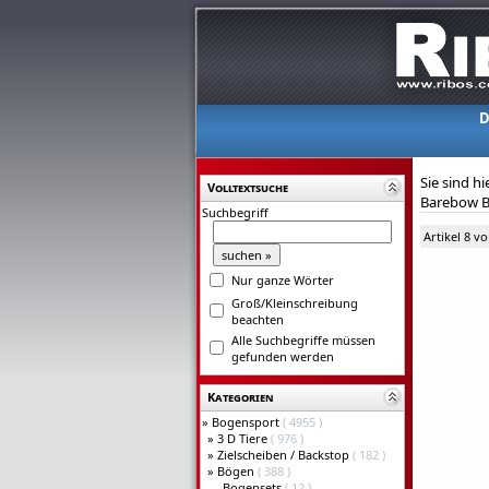
D
Sie sind hi
Volltextsuche
Barebow B
Suchbegriff
Artikel 8 v
Nur ganze Wörter
Groß/Kleinschreibung
beachten
Alle Suchbegriffe müssen
gefunden werden
Kategorien
»
Bogensport
( 4955 )
»
3 D Tiere
( 976 )
»
Zielscheiben / Backstop
( 182 )
»
Bögen
( 388 )
Bogensets
( 12 )