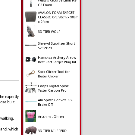
Wiawis Recurve Limb NS-
G2 Foam
AVALON FOAM TARGET
CLASSIC XPE 90cm x 90cm
x 24cm
3D TIER WOLF
Shrewd Stabilizer Short
S2 Series
Hamskea Archery Arrow
Rest Part Target Plug Kit
Socx Clicker Tool for
Beiter Clicker
Coops Digital Spine
Tester Carbon Pro
he expertly
Alu Spitze Convex .166
ose built
Brake Off
Arsch mit Ohren
 walking.
hand, which
3D TIER NILPFERD