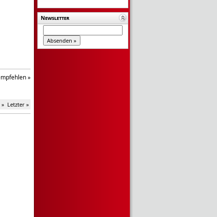
Newsletter
empfehlen »
 »
Letzter »