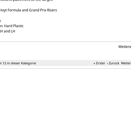
 Hoyt Formula and Grand Prix Risers
k
n: Hard Plastic
 RH and LH
Weiter
on 12 in dieser Kategorie
« Erster
‹ Zurück
Weiter