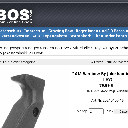
atenschutz
·
Impressum
·
Growing Bow
·
Bogenladen und 3 D Parcou
Versandkosten
·
AGB
·
Topangebote
·
Warenkorb
·
Ihr Kundenkonto
er:
Bogensport
»
Bögen
»
Bögen-Recurve
»
Mittelteile
»
Hoyt
»
Hoyt Zubehö
y Jake Kaminski For Hoyt
on 12 in dieser Kategorie
« Erster
‹ Zurück
Weiter
I AM Barebow By Jake Kamin
Hoyt
79,99 €
inkl. 20% MwSt,
zzgl. Versand
Art-Nr. 20240409-19
Menge
Stück