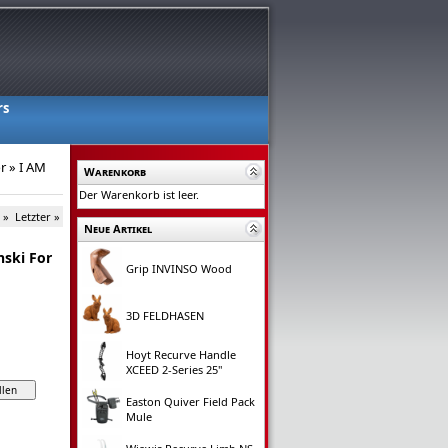
rs
r
»
I AM
Warenkorb
Der Warenkorb ist leer.
 »
Letzter »
Neue Artikel
ski For
Grip INVINSO Wood
3D FELDHASEN
Hoyt Recurve Handle
XCEED 2-Series 25"
Easton Quiver Field Pack
Mule