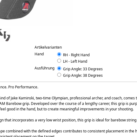
Artikelvarianten
Hand
RH - Right Hand
LH - Left Hand
Ausführung
Grip Angle: 33 Degrees
Grip Angle: 38 Degrees
ence. Pro Performance.
nd of Jake Kaminski, two-time Olympian, professional archer, and coach, comes t
AM Barebow grip. Developed over the course of a lengthy career, this grip is purp
 feel good in the hand, but to create meaningful improvements in your shooting.
gn that incorporates a very low wrist position, this grip is ideal for barebow string
ape combined with the defined edges contributes to consistent placement in the 
nsistent placement on the target.