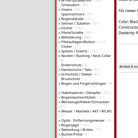
»
Armbrust/Blasrohr
( 184 )
Schleudern
( 30 )
»
Visiere
( 349 )
Fits newer
Spannschnüre
( 10 )
»
Bogenständer
( 27 )
Color: Blac
»
Sehnen / Zubehör
( 99 )
Constructio
»
Köcher
( 105 )
»
Pfeile/Schäfte
( 399 )
Dexterity:
»
Befiederung
( 188 )
»
Pfeilauflagen/Button
( 112 )
Clicker
( 27 )
»
Spitzen / Inserts
( 115 )
»
Nocken / Bushing / Nock Collar
(
125 )
Endenschutz
( 3 )
Artikel 8 v
»
Handschuhe / Tabs
( 83 )
»
Armschutz / Sleeve
( 62 )
Brustschutz
( 1 )
»
Bogen und Fingerschlingen
( 18
)
»
Stabilisatoren / Dämpfer
( 210 )
»
Bogentaschen/Hüllen
( 77 )
»
Werkzeuge/Kleber/Schrauben
(
297 )
»
Messer / Machete / AXT / ATLATL
( 37 )
»
Optik - Entfernungsmesser
( 24 )
»
Bogenjagd
( 124 )
»
Bekleidung / Brillen
( 73 )
»
Bücher/Filme
( 6 )