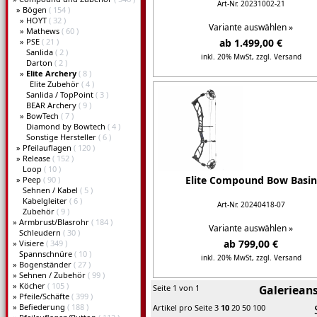
Art-Nr. 20231002-21
»
Bögen
( 154 )
»
HOYT
( 32 )
Variante auswählen »
»
Mathews
( 60 )
»
PSE
( 21 )
ab 1.499,00 €
Sanlida
( 2 )
inkl. 20% MwSt,
zzgl. Versand
Darton
( 2 )
»
Elite Archery
( 8 )
Details...
Elite Zubehör
( 4 )
Sanlida / TopPoint
( 3 )
BEAR Archery
( 9 )
»
BowTech
( 7 )
Diamond by Bowtech
( 4 )
Sonstige Hersteller
( 6 )
»
Pfeilauflagen
( 120 )
»
Release
( 152 )
Loop
( 10 )
Elite Compound Bow Basin
»
Peep
( 90 )
Sehnen / Kabel
( 5 )
Kabelgleiter
( 6 )
Art-Nr. 20240418-07
Zubehör
( 9 )
»
Armbrust/Blasrohr
( 184 )
Variante auswählen »
Schleudern
( 30 )
ab 799,00 €
»
Visiere
( 349 )
Spannschnüre
( 10 )
inkl. 20% MwSt,
zzgl. Versand
»
Bogenständer
( 27 )
»
Sehnen / Zubehör
( 99 )
Details...
»
Köcher
( 105 )
Seite 1 von 1
Galerieans
»
Pfeile/Schäfte
( 399 )
»
Befiederung
( 188 )
Artikel pro Seite
3
10
20
50
100