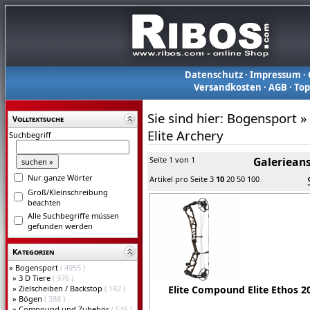
Datenschutz
·
Impressum
·
Versandkosten
·
AGB
·
To
Sie sind hier:
Bogensport
»
Volltextsuche
Elite Archery
Suchbegriff
Seite 1 von 1
Galerieans
Nur ganze Wörter
Artikel pro Seite
3
10
20
50
100
Groß/Kleinschreibung
beachten
Alle Suchbegriffe müssen
gefunden werden
Kategorien
»
Bogensport
( 4955 )
»
3 D Tiere
( 976 )
»
Zielscheiben / Backstop
( 182 )
Elite Compound Elite Ethos 2
»
Bögen
( 388 )
»
Compound und Zubehör
( 546 )