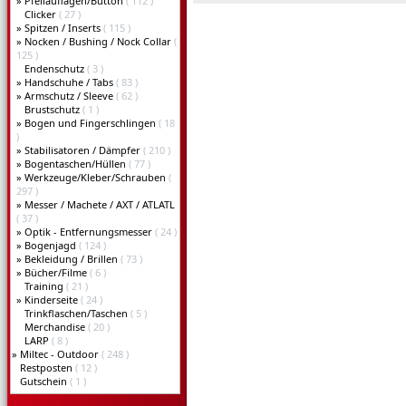
»
Pfeilauflagen/Button
( 112 )
Clicker
( 27 )
»
Spitzen / Inserts
( 115 )
»
Nocken / Bushing / Nock Collar
(
125 )
Endenschutz
( 3 )
»
Handschuhe / Tabs
( 83 )
»
Armschutz / Sleeve
( 62 )
Brustschutz
( 1 )
»
Bogen und Fingerschlingen
( 18
)
»
Stabilisatoren / Dämpfer
( 210 )
»
Bogentaschen/Hüllen
( 77 )
»
Werkzeuge/Kleber/Schrauben
(
297 )
»
Messer / Machete / AXT / ATLATL
( 37 )
»
Optik - Entfernungsmesser
( 24 )
»
Bogenjagd
( 124 )
»
Bekleidung / Brillen
( 73 )
»
Bücher/Filme
( 6 )
Training
( 21 )
»
Kinderseite
( 24 )
Trinkflaschen/Taschen
( 5 )
Merchandise
( 20 )
LARP
( 8 )
»
Miltec - Outdoor
( 248 )
Restposten
( 12 )
Gutschein
( 1 )