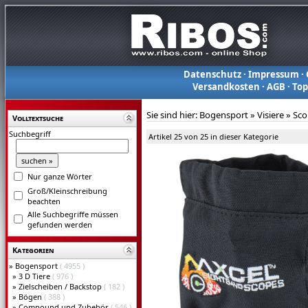
Datenschutz
·
Impressum
·
Versandkosten
·
AGB
·
To
Sie sind hier:
Bogensport
»
Visiere
»
Sco
Volltextsuche
Suchbegriff
Artikel 25 von 25 in dieser Kategorie
Nur ganze Wörter
Groß/Kleinschreibung
beachten
Alle Suchbegriffe müssen
gefunden werden
Kategorien
»
Bogensport
( 4955 )
»
3 D Tiere
( 976 )
»
Zielscheiben / Backstop
( 182 )
»
Bögen
( 388 )
»
Compound und Zubehör
( 546 )