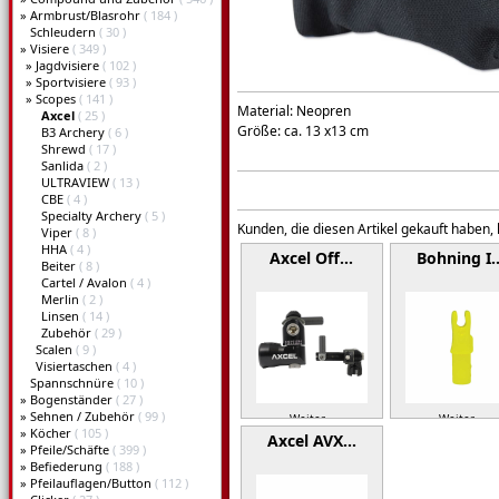
»
Armbrust/Blasrohr
( 184 )
Schleudern
( 30 )
»
Visiere
( 349 )
»
Jagdvisiere
( 102 )
»
Sportvisiere
( 93 )
»
Scopes
( 141 )
Material: Neopren
Axcel
( 25 )
Größe: ca. 13 x13 cm
B3 Archery
( 6 )
Shrewd
( 17 )
Sanlida
( 2 )
ULTRAVIEW
( 13 )
CBE
( 4 )
Specialty Archery
( 5 )
Kunden, die diesen Artikel gekauft haben,
Viper
( 8 )
HHA
( 4 )
Axcel Off…
Bohning I
Beiter
( 8 )
Cartel / Avalon
( 4 )
Merlin
( 2 )
Linsen
( 14 )
Zubehör
( 29 )
Scalen
( 9 )
Visiertaschen
( 4 )
Spannschnüre
( 10 )
»
Bogenständer
( 27 )
»
Sehnen / Zubehör
( 99 )
Weiter »
Weiter »
»
Köcher
( 105 )
Axcel AVX…
»
Pfeile/Schäfte
( 399 )
»
Befiederung
( 188 )
»
Pfeilauflagen/Button
( 112 )