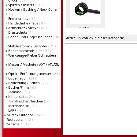
Clicker
( 27 )
»
Spitzen / Inserts
( 115 )
»
Nocken / Bushing / Nock Collar
(
125 )
Endenschutz
( 3 )
»
Handschuhe / Tabs
( 83 )
»
Armschutz / Sleeve
( 62 )
Weiter »
Brustschutz
( 1 )
»
Bogen und Fingerschlingen
( 18
Artikel 25 von 25 in dieser Kategorie
)
»
Stabilisatoren / Dämpfer
( 210 )
»
Bogentaschen/Hüllen
( 77 )
»
Werkzeuge/Kleber/Schrauben
(
297 )
»
Messer / Machete / AXT / ATLATL
( 37 )
»
Optik - Entfernungsmesser
( 24 )
»
Bogenjagd
( 124 )
»
Bekleidung / Brillen
( 73 )
»
Bücher/Filme
( 6 )
Training
( 21 )
»
Kinderseite
( 24 )
Trinkflaschen/Taschen
( 5 )
Merchandise
( 20 )
LARP
( 8 )
»
Miltec - Outdoor
( 248 )
Restposten
( 12 )
Gutschein
( 1 )