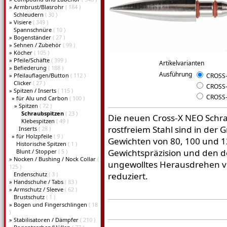
»
Armbrust/Blasrohr
( 184 )
Schleudern
( 30 )
»
Visiere
( 349 )
Spannschnüre
( 10 )
»
Bogenständer
( 27 )
»
Sehnen / Zubehör
( 99 )
»
Köcher
( 105 )
»
Pfeile/Schäfte
( 399 )
Artikelvarianten
»
Befiederung
( 188 )
Ausführung
»
Pfeilauflagen/Button
( 112 )
CROSS-
Clicker
( 27 )
CROSS-
»
Spitzen / Inserts
( 115 )
CROSS-
»
für Alu und Carbon
( 100 )
»
Spitzen
( 72 )
Schraubspitzen
( 23 )
Die neuen Cross-X NEO Schrau
Klebespitzen
( 49 )
rostfreiem Stahl sind in der
Inserts
( 28 )
»
für Holzpfeile
( 9 )
Gewichten von 80, 100 und 12
Historische Spitzen
( 1 )
Gewichtspräzision und den d
Blunt / Stopper
( 5 )
»
Nocken / Bushing / Nock Collar
(
ungewolltes Herausdrehen ver
125 )
Endenschutz
( 3 )
reduziert.
»
Handschuhe / Tabs
( 83 )
»
Armschutz / Sleeve
( 62 )
Brustschutz
( 1 )
»
Bogen und Fingerschlingen
( 18
)
»
Stabilisatoren / Dämpfer
( 210 )