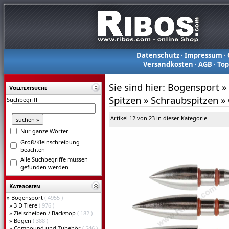
Datenschutz
·
Impressum
·
Versandkosten
·
AGB
·
To
Sie sind hier:
Bogensport
»
Volltextsuche
Spitzen
»
Schraubspitzen
»
Suchbegriff
Artikel 12 von 23 in dieser Kategorie
Nur ganze Wörter
Groß/Kleinschreibung
beachten
Alle Suchbegriffe müssen
gefunden werden
Kategorien
»
Bogensport
( 4955 )
»
3 D Tiere
( 976 )
»
Zielscheiben / Backstop
( 182 )
»
Bögen
( 388 )
»
Compound und Zubehör
( 546 )