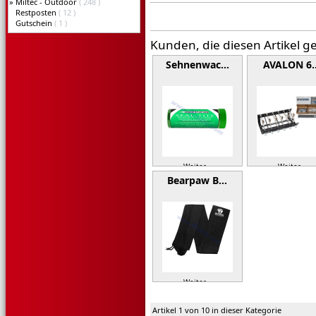
»
Miltec - Outdoor
( 248 )
Restposten
( 12 )
Gutschein
( 1 )
Kunden, die diesen Artikel g
Sehnenwac…
AVALON 6
Weiter »
Weiter »
Bearpaw B…
Weiter »
Artikel 1 von 10 in dieser Kategorie