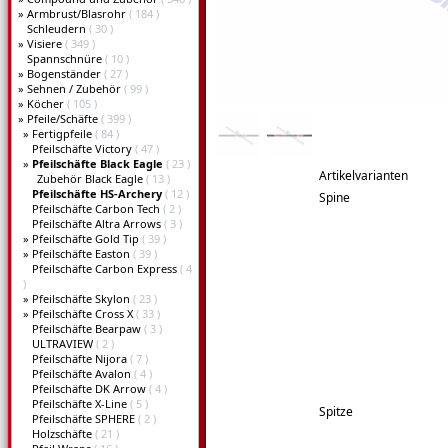
»
Armbrust/Blasrohr
( 184 )
Schleudern
( 30 )
»
Visiere
( 349 )
Spannschnüre
( 10 )
»
Bogenständer
( 27 )
»
Sehnen / Zubehör
( 99 )
»
Köcher
( 105 )
»
Pfeile/Schäfte
( 399 )
»
Fertigpfeile
( 84 )
Pfeilschäfte Victory
( 47 )
»
Pfeilschäfte Black Eagle
( 23 )
Artikelvarianten
Zubehör Black Eagle
( 13 )
Pfeilschäfte HS-Archery
( 12 )
Spine
Pfeilschäfte Carbon Tech
( 2 )
Pfeilschäfte Altra Arrows
( 3 )
»
Pfeilschäfte Gold Tip
( 39 )
»
Pfeilschäfte Easton
( 39 )
Pfeilschäfte Carbon Express
( 4
)
»
Pfeilschäfte Skylon
( 23 )
»
Pfeilschäfte Cross X
( 33 )
Pfeilschäfte Bearpaw
( 3 )
ULTRAVIEW
( 2 )
Pfeilschäfte Nijora
( 7 )
Pfeilschäfte Avalon
( 4 )
Pfeilschäfte DK Arrow
( 4 )
Pfeilschäfte X-Line
( 5 )
Spitze
Pfeilschäfte SPHERE
( 2 )
Holzschäfte
( 21 )