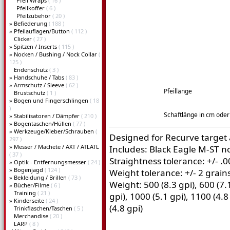
Pfeil Wraps
( 16 )
Pfeilkoffer
( 6 )
Pfeilzubehör
( 20 )
»
Befiederung
( 188 )
»
Pfeilauflagen/Button
( 112 )
Clicker
( 27 )
»
Spitzen / Inserts
( 115 )
»
Nocken / Bushing / Nock Collar
(
125 )
Endenschutz
( 3 )
»
Handschuhe / Tabs
( 83 )
»
Armschutz / Sleeve
( 62 )
Pfeillänge
Brustschutz
( 1 )
»
Bogen und Fingerschlingen
( 18
)
Schaftlänge in cm oder 
»
Stabilisatoren / Dämpfer
( 210 )
»
Bogentaschen/Hüllen
( 77 )
»
Werkzeuge/Kleber/Schrauben
(
Designed for Recurve target
297 )
»
Messer / Machete / AXT / ATLATL
Includes: Black Eagle M-ST n
( 37 )
Straightness tolerance: +/- .
»
Optik - Entfernungsmesser
( 24 )
»
Bogenjagd
( 124 )
Weight tolerance: +/- 2 grain
»
Bekleidung / Brillen
( 73 )
Weight: 500 (8.3 gpi), 600 (7.1
»
Bücher/Filme
( 6 )
Training
( 21 )
gpi), 1000 (5.1 gpi), 1100 (4.8
»
Kinderseite
( 24 )
(4.8 gpi)
Trinkflaschen/Taschen
( 5 )
Merchandise
( 20 )
LARP
( 8 )