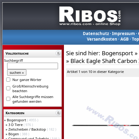
Datenschutz
·
Impressum
·
Versandkosten
·
AGB
·
To
Sie sind hier:
Bogensport
»
Volltextsuche
»
Black Eagle Shaft Carbon 
Suchbegriff
Artikel 1 von 10 in dieser Kategorie
Nur ganze Wörter
Groß/Kleinschreibung
beachten
Alle Suchbegriffe müssen
gefunden werden
Kategorien
»
Bogensport
( 4955 )
»
3 D Tiere
( 976 )
»
Zielscheiben / Backstop
( 182 )
»
Bögen
( 388 )
»
Compound und Zubehör
( 546 )