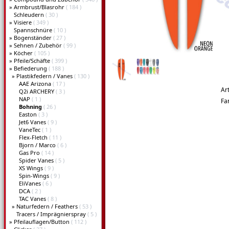
»
Armbrust/Blasrohr
( 184 )
Schleudern
( 30 )
»
Visiere
( 349 )
Spannschnüre
( 10 )
»
Bogenständer
( 27 )
»
Sehnen / Zubehör
( 99 )
»
Köcher
( 105 )
»
Pfeile/Schäfte
( 399 )
»
Befiederung
( 188 )
»
Plastikfedern / Vanes
( 130 )
AAE Arizona
( 17 )
Ar
Q2i ARCHERY
( 3 )
NAP
( 1 )
Fa
Bohning
( 26 )
Easton
( 3 )
Jet6 Vanes
( 9 )
VaneTec
( 1 )
Flex-Fletch
( 11 )
Bjorn / Marco
( 6 )
Gas Pro
( 14 )
Spider Vanes
( 5 )
XS Wings
( 9 )
Spin-Wings
( 9 )
EliVanes
( 6 )
DCA
( 2 )
TAC Vanes
( 8 )
»
Naturfedern / Feathers
( 53 )
Tracers / Imprägnierspray
( 5 )
»
Pfeilauflagen/Button
( 112 )