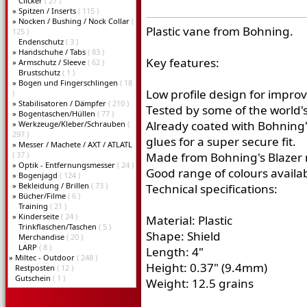
Clicker
( 27 )
»
Spitzen / Inserts
( 115 )
»
Nocken / Bushing / Nock Collar
(
Plastic vane from Bohning.
125 )
Endenschutz
( 3 )
»
Handschuhe / Tabs
( 83 )
Key features:
»
Armschutz / Sleeve
( 62 )
Brustschutz
( 1 )
»
Bogen und Fingerschlingen
( 18
Low profile design for improv
)
»
Stabilisatoren / Dämpfer
( 210 )
Tested by some of the world's
»
Bogentaschen/Hüllen
( 77 )
Already coated with Bohning's
»
Werkzeuge/Kleber/Schrauben
(
297 )
glues for a super secure fit.
»
Messer / Machete / AXT / ATLATL
( 37 )
Made from Bohning's Blazer ma
»
Optik - Entfernungsmesser
( 24 )
Good range of colours availab
»
Bogenjagd
( 124 )
»
Bekleidung / Brillen
( 73 )
Technical specifications:
»
Bücher/Filme
( 6 )
Training
( 21 )
»
Kinderseite
( 24 )
Material: Plastic
Trinkflaschen/Taschen
( 5 )
Shape: Shield
Merchandise
( 20 )
LARP
( 8 )
Length: 4"
»
Miltec - Outdoor
( 248 )
Height: 0.37" (9.4mm)
Restposten
( 12 )
Gutschein
( 1 )
Weight: 12.5 grains