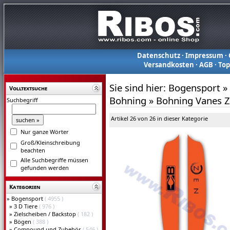
Datenschutz
·
Impressum
·
Versandkosten
·
AGB
·
To
Sie sind hier:
Bogensport
»
Volltextsuche
Bohning
»
Bohning Vanes Z
Suchbegriff
Artikel 26 von 26 in dieser Kategorie
Nur ganze Wörter
Groß/Kleinschreibung
beachten
Alle Suchbegriffe müssen
gefunden werden
Kategorien
»
Bogensport
( 4955 )
»
3 D Tiere
( 976 )
»
Zielscheiben / Backstop
( 182 )
»
Bögen
( 388 )
»
Compound und Zubehör
( 546 )