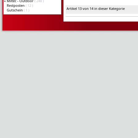
»
Miltec - Outdoor
( 248 )
Restposten
( 12 )
Artikel 13 von 14 in dieser Kategorie
Gutschein
( 1 )