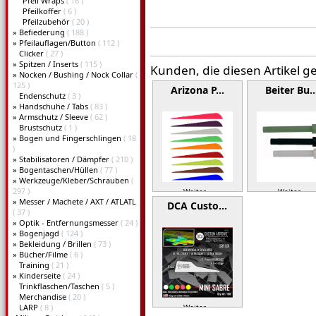
Pfeil Wraps
( 16 )
Pfeilkoffer
( 6 )
Pfeilzubehör
( 20 )
»
Befiederung
( 188 )
»
Pfeilauflagen/Button
( 112 )
Clicker
( 27 )
»
Spitzen / Inserts
( 115 )
Kunden, die diesen Artikel g
»
Nocken / Bushing / Nock Collar
(
125 )
Arizona P…
Beiter Bu
Endenschutz
( 3 )
»
Handschuhe / Tabs
( 83 )
»
Armschutz / Sleeve
( 62 )
Brustschutz
( 1 )
»
Bogen und Fingerschlingen
( 18
)
»
Stabilisatoren / Dämpfer
( 210 )
»
Bogentaschen/Hüllen
( 77 )
»
Werkzeuge/Kleber/Schrauben
(
297 )
Weiter »
Weiter »
»
Messer / Machete / AXT / ATLATL
DCA Custo…
( 37 )
»
Optik - Entfernungsmesser
( 24 )
»
Bogenjagd
( 124 )
»
Bekleidung / Brillen
( 73 )
»
Bücher/Filme
( 6 )
Training
( 21 )
»
Kinderseite
( 24 )
Trinkflaschen/Taschen
( 5 )
Merchandise
( 20 )
LARP
( 8 )
Weiter »