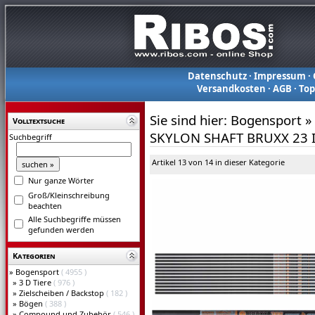
Datenschutz
·
Impressum
·
Versandkosten
·
AGB
·
To
Sie sind hier:
Bogensport
»
Volltextsuche
SKYLON SHAFT BRUXX 23 
Suchbegriff
Artikel 13 von 14 in dieser Kategorie
Nur ganze Wörter
Groß/Kleinschreibung
beachten
Alle Suchbegriffe müssen
gefunden werden
Kategorien
»
Bogensport
( 4955 )
»
3 D Tiere
( 976 )
»
Zielscheiben / Backstop
( 182 )
»
Bögen
( 388 )
»
Compound und Zubehör
( 546 )