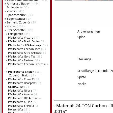
»
Armbrust/Blasrohr
( 184 )
Schleudern
( 30 )
»
Visiere
( 349 )
Spannschnüre
( 10 )
»
Bogenständer
( 27 )
»
Sehnen / Zubehör
( 99 )
»
Köcher
( 105 )
»
Pfeile/Schäfte
( 399 )
Artikelvarianten
»
Fertigpfeile
( 84 )
Spine
Pfeilschäfte Victory
( 47 )
»
Pfeilschäfte Black Eagle
( 23 )
Pfeilschäfte HS-Archery
( 12 )
Pfeilschäfte Carbon Tech
( 2 )
Pfeilschäfte Altra Arrows
( 3 )
»
Pfeilschäfte Gold Tip
( 39 )
Pfeillänge
»
Pfeilschäfte Easton
( 39 )
Pfeilschäfte Carbon Express
( 4
)
Schaftlänge in cm oder Zo
»
Pfeilschäfte Skylon
( 23 )
Zubehör Skylon
( 9 )
Spitze
»
Pfeilschäfte Cross X
( 33 )
Pfeilschäfte Bearpaw
( 3 )
Nocke
ULTRAVIEW
( 2 )
Pfeilschäfte Nijora
( 7 )
Pfeilschäfte Avalon
( 4 )
Pfeilschäfte DK Arrow
( 4 )
Pfeilschäfte X-Line
( 5 )
- Material: 24-TON Carbon - I
Pfeilschäfte SPHERE
( 2 )
Holzschäfte
( 21 )
.0015"