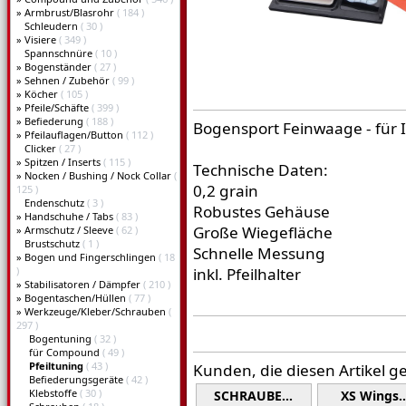
»
Armbrust/Blasrohr
( 184 )
Schleudern
( 30 )
»
Visiere
( 349 )
Spannschnüre
( 10 )
»
Bogenständer
( 27 )
»
Sehnen / Zubehör
( 99 )
»
Köcher
( 105 )
»
Pfeile/Schäfte
( 399 )
»
Befiederung
( 188 )
Bogensport Feinwaage - für Ih
»
Pfeilauflagen/Button
( 112 )
Clicker
( 27 )
»
Spitzen / Inserts
( 115 )
Technische Daten:
»
Nocken / Bushing / Nock Collar
(
0,2 grain
125 )
Endenschutz
( 3 )
Robustes Gehäuse
»
Handschuhe / Tabs
( 83 )
Große Wiegefläche
»
Armschutz / Sleeve
( 62 )
Brustschutz
( 1 )
Schnelle Messung
»
Bogen und Fingerschlingen
( 18
)
inkl. Pfeilhalter
»
Stabilisatoren / Dämpfer
( 210 )
»
Bogentaschen/Hüllen
( 77 )
»
Werkzeuge/Kleber/Schrauben
(
297 )
Bogentuning
( 32 )
für Compound
( 49 )
Pfeiltuning
( 43 )
Kunden, die diesen Artikel g
Befiederungsgeräte
( 42 )
Klebstoffe
( 30 )
SCHRAUBE…
XS Wings