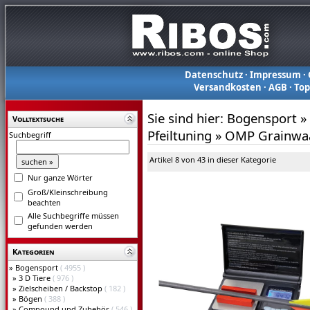
Datenschutz
·
Impressum
·
Versandkosten
·
AGB
·
To
Sie sind hier:
Bogensport
»
Volltextsuche
Pfeiltuning
»
OMP Grainwa
Suchbegriff
Artikel 8 von 43 in dieser Kategorie
Nur ganze Wörter
Groß/Kleinschreibung
beachten
Alle Suchbegriffe müssen
gefunden werden
Kategorien
»
Bogensport
( 4955 )
»
3 D Tiere
( 976 )
»
Zielscheiben / Backstop
( 182 )
»
Bögen
( 388 )
»
Compound und Zubehör
( 546 )