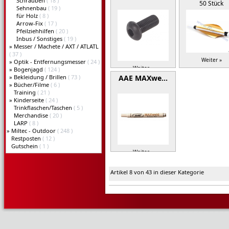
Schrauben
( 18 )
50 Stück
Sehnenbau
( 19 )
für Holz
( 8 )
Arrow-Fix
( 17 )
Pfeilziehhilfen
( 20 )
Inbus / Sonstiges
( 19 )
»
Messer / Machete / AXT / ATLATL
( 37 )
Weiter »
»
Optik - Entfernungsmesser
( 24 )
Weiter »
»
Bogenjagd
( 124 )
»
Bekleidung / Brillen
( 73 )
AAE MAXwe…
»
Bücher/Filme
( 6 )
Training
( 21 )
»
Kinderseite
( 24 )
Trinkflaschen/Taschen
( 5 )
Merchandise
( 20 )
LARP
( 8 )
»
Miltec - Outdoor
( 248 )
Restposten
( 12 )
Gutschein
( 1 )
Weiter »
Artikel 8 von 43 in dieser Kategorie