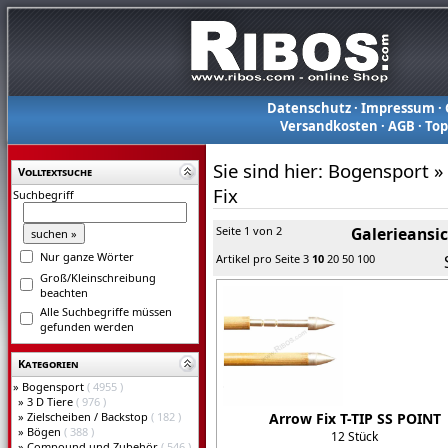
Datenschutz
·
Impressum
·
Versandkosten
·
AGB
·
To
Sie sind hier:
Bogensport
»
Volltextsuche
Fix
Suchbegriff
Seite 1 von 2
Galerieansi
Nur ganze Wörter
Artikel pro Seite
3
10
20
50
100
Groß/Kleinschreibung
beachten
Alle Suchbegriffe müssen
gefunden werden
Kategorien
»
Bogensport
( 4955 )
»
3 D Tiere
( 976 )
»
Zielscheiben / Backstop
( 182 )
Arrow Fix T-TIP SS POINT
»
Bögen
( 388 )
12 Stück
»
Compound und Zubehör
( 546 )