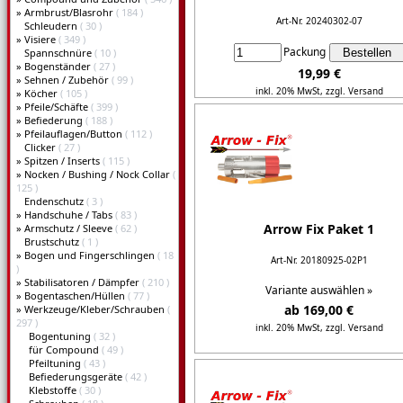
»
Armbrust/Blasrohr
( 184 )
Art-Nr. 20240302-07
Schleudern
( 30 )
»
Visiere
( 349 )
Packung
Spannschnüre
( 10 )
»
Bogenständer
( 27 )
19,99 €
»
Sehnen / Zubehör
( 99 )
inkl. 20% MwSt,
zzgl. Versand
»
Köcher
( 105 )
»
Pfeile/Schäfte
( 399 )
»
Befiederung
( 188 )
Details...
»
Pfeilauflagen/Button
( 112 )
Clicker
( 27 )
»
Spitzen / Inserts
( 115 )
»
Nocken / Bushing / Nock Collar
(
125 )
Endenschutz
( 3 )
»
Handschuhe / Tabs
( 83 )
Arrow Fix Paket 1
»
Armschutz / Sleeve
( 62 )
Brustschutz
( 1 )
»
Bogen und Fingerschlingen
( 18
Art-Nr. 20180925-02P1
)
»
Stabilisatoren / Dämpfer
( 210 )
Variante auswählen »
»
Bogentaschen/Hüllen
( 77 )
ab 169,00 €
»
Werkzeuge/Kleber/Schrauben
(
297 )
inkl. 20% MwSt,
zzgl. Versand
Bogentuning
( 32 )
für Compound
( 49 )
Details...
Pfeiltuning
( 43 )
Befiederungsgeräte
( 42 )
Klebstoffe
( 30 )