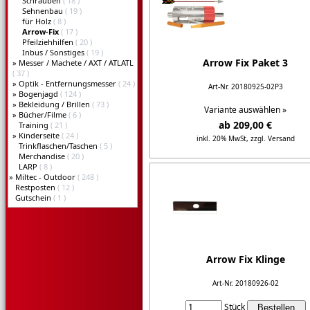
Schrauben
( 18 )
Sehnenbau
( 19 )
für Holz
( 8 )
Arrow-Fix
( 17 )
Pfeilziehhilfen
( 20 )
Inbus / Sonstiges
( 19 )
Arrow Fix Paket 3
»
Messer / Machete / AXT / ATLATL
( 37 )
»
Optik - Entfernungsmesser
( 24 )
Art-Nr. 20180925-02P3
»
Bogenjagd
( 124 )
»
Bekleidung / Brillen
( 73 )
Variante auswählen »
»
Bücher/Filme
( 6 )
ab 209,00 €
Training
( 21 )
»
Kinderseite
( 24 )
inkl. 20% MwSt,
zzgl. Versand
Trinkflaschen/Taschen
( 5 )
Merchandise
( 20 )
Details...
LARP
( 8 )
»
Miltec - Outdoor
( 248 )
Restposten
( 12 )
Gutschein
( 1 )
Arrow Fix Klinge
Art-Nr. 20180926-02
Stück