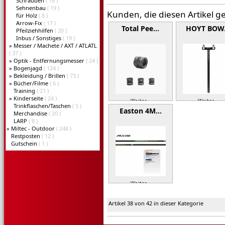
Schrauben
( 18 )
Sehnenbau
( 19 )
Kunden, die diesen Artikel g
für Holz
( 8 )
Arrow-Fix
( 17 )
Total Pee…
HOYT BO
Pfeilziehhilfen
( 20 )
Inbus / Sonstiges
( 19 )
»
Messer / Machete / AXT / ATLATL
( 37 )
»
Optik - Entfernungsmesser
( 24 )
»
Bogenjagd
( 124 )
»
Bekleidung / Brillen
( 73 )
»
Bücher/Filme
( 6 )
Training
( 21 )
»
Kinderseite
( 24 )
Weiter »
Weiter »
Trinkflaschen/Taschen
( 5 )
Easton 4M…
Merchandise
( 20 )
LARP
( 8 )
»
Miltec - Outdoor
( 248 )
Restposten
( 12 )
Gutschein
( 1 )
Weiter »
Artikel 38 von 42 in dieser Kategorie