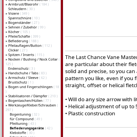
»
Armbrust/Blasrohr
( 184 )
Schleudern
( 30 )
»
Visiere
( 349 )
Spannschnüre
( 10 )
»
Bogenständer
( 27 )
»
Sehnen / Zubehör
( 99 )
»
Köcher
( 105 )
»
Pfeile/Schäfte
( 399 )
»
Befiederung
( 188 )
»
Pfeilauflagen/Button
( 112 )
Clicker
( 27 )
»
Spitzen / Inserts
( 115 )
The Last Chance Vane Master P
»
Nocken / Bushing / Nock Collar
(
are particular about their fle
125 )
Endenschutz
( 3 )
solid and precise, so you can
»
Handschuhe / Tabs
( 83 )
pattern you like, even if you 
»
Armschutz / Sleeve
( 62 )
Brustschutz
( 1 )
straight, offset or helical flet
»
Bogen und Fingerschlingen
( 18
)
»
Stabilisatoren / Dämpfer
( 210 )
• Will do any size arrow with l
»
Bogentaschen/Hüllen
( 77 )
»
Werkzeuge/Kleber/Schrauben
(
• Helical adjustment of up to 
297 )
• Plastic construction
Bogentuning
( 32 )
für Compound
( 49 )
Pfeiltuning
( 43 )
Befiederungsgeräte
( 42 )
Klebstoffe
( 30 )