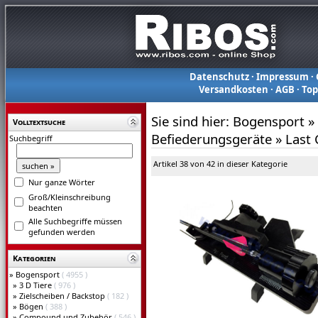
Datenschutz
·
Impressum
·
Versandkosten
·
AGB
·
To
Sie sind hier:
Bogensport
»
Volltextsuche
Befiederungsgeräte
»
Last
Suchbegriff
Artikel 38 von 42 in dieser Kategorie
Nur ganze Wörter
Groß/Kleinschreibung
beachten
Alle Suchbegriffe müssen
gefunden werden
Kategorien
»
Bogensport
( 4955 )
»
3 D Tiere
( 976 )
»
Zielscheiben / Backstop
( 182 )
»
Bögen
( 388 )
»
Compound und Zubehör
( 546 )