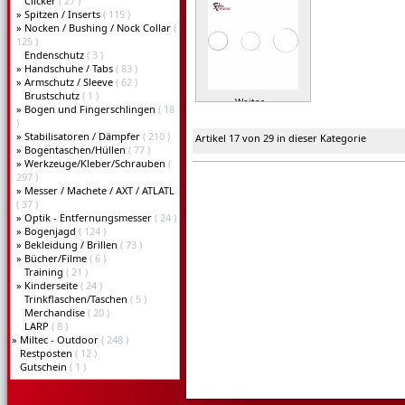
Clicker
( 27 )
»
Spitzen / Inserts
( 115 )
»
Nocken / Bushing / Nock Collar
(
125 )
Endenschutz
( 3 )
»
Handschuhe / Tabs
( 83 )
»
Armschutz / Sleeve
( 62 )
Brustschutz
( 1 )
Weiter »
»
Bogen und Fingerschlingen
( 18
)
»
Stabilisatoren / Dämpfer
( 210 )
Artikel 17 von 29 in dieser Kategorie
»
Bogentaschen/Hüllen
( 77 )
»
Werkzeuge/Kleber/Schrauben
(
297 )
»
Messer / Machete / AXT / ATLATL
( 37 )
»
Optik - Entfernungsmesser
( 24 )
»
Bogenjagd
( 124 )
»
Bekleidung / Brillen
( 73 )
»
Bücher/Filme
( 6 )
Training
( 21 )
»
Kinderseite
( 24 )
Trinkflaschen/Taschen
( 5 )
Merchandise
( 20 )
LARP
( 8 )
»
Miltec - Outdoor
( 248 )
Restposten
( 12 )
Gutschein
( 1 )