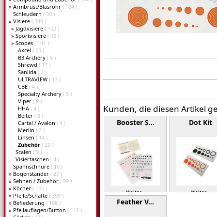
»
Armbrust/Blasrohr
( 184 )
Schleudern
( 30 )
»
Visiere
( 349 )
»
Jagdvisiere
( 102 )
»
Sportvisiere
( 93 )
»
Scopes
( 141 )
Axcel
( 25 )
B3 Archery
( 6 )
Shrewd
( 17 )
Sanlida
( 2 )
ULTRAVIEW
( 13 )
CBE
( 4 )
Specialty Archery
( 5 )
Viper
( 8 )
Kunden, die diesen Artikel g
HHA
( 4 )
Beiter
( 8 )
Booster S…
Dot Kit
Cartel / Avalon
( 4 )
Merlin
( 2 )
Linsen
( 14 )
Zubehör
( 29 )
Scalen
( 9 )
Visiertaschen
( 4 )
Spannschnüre
( 10 )
»
Bogenständer
( 27 )
»
Sehnen / Zubehör
( 99 )
»
Köcher
( 105 )
Weiter »
Weiter »
»
Pfeile/Schäfte
( 399 )
Feather V…
»
Befiederung
( 188 )
»
Pfeilauflagen/Button
( 112 )