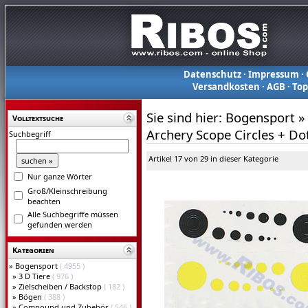
Datenschutz
·
Impressum
·
Versandkosten
·
AGB
·
To
Sie sind hier:
Bogensport
»
Volltextsuche
Archery Scope Circles + Do
Suchbegriff
Artikel 17 von 29 in dieser Kategorie
Nur ganze Wörter
Groß/Kleinschreibung
beachten
Alle Suchbegriffe müssen
gefunden werden
Kategorien
»
Bogensport
( 4955 )
»
3 D Tiere
( 976 )
»
Zielscheiben / Backstop
( 182 )
»
Bögen
( 388 )
»
Compound und Zubehör
( 546 )