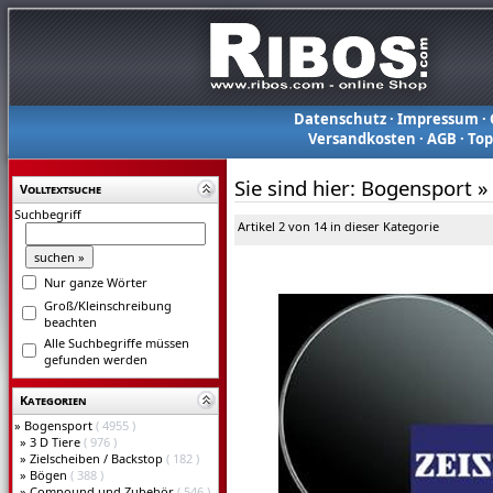
Datenschutz
·
Impressum
·
Versandkosten
·
AGB
·
To
Sie sind hier:
Bogensport
»
Volltextsuche
Suchbegriff
Artikel 2 von 14 in dieser Kategorie
Nur ganze Wörter
Groß/Kleinschreibung
beachten
Alle Suchbegriffe müssen
gefunden werden
Kategorien
»
Bogensport
( 4955 )
»
3 D Tiere
( 976 )
»
Zielscheiben / Backstop
( 182 )
»
Bögen
( 388 )
»
Compound und Zubehör
( 546 )