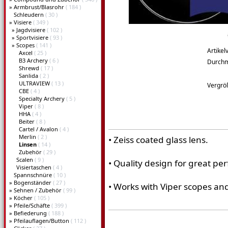
»
Armbrust/Blasrohr
( 184 )
Schleudern
( 30 )
»
Visiere
( 349 )
»
Jagdvisiere
( 102 )
»
Sportvisiere
( 93 )
»
Scopes
( 141 )
Artikel
Axcel
( 25 )
B3 Archery
( 6 )
Durch
Shrewd
( 17 )
Sanlida
( 2 )
ULTRAVIEW
( 13 )
Vergrö
CBE
( 4 )
Specialty Archery
( 5 )
Viper
( 8 )
HHA
( 4 )
Beiter
( 8 )
Cartel / Avalon
( 4 )
Merlin
( 2 )
• Zeiss coated glass lens.
Linsen
( 14 )
Zubehör
( 29 )
Scalen
( 9 )
• Quality design for great pe
Visiertaschen
( 4 )
Spannschnüre
( 10 )
»
Bogenständer
( 27 )
• Works with Viper scopes an
»
Sehnen / Zubehör
( 99 )
»
Köcher
( 105 )
»
Pfeile/Schäfte
( 399 )
»
Befiederung
( 188 )
»
Pfeilauflagen/Button
( 112 )