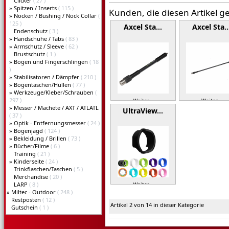
Clicker
( 27 )
»
Spitzen / Inserts
( 115 )
Kunden, die diesen Artikel g
»
Nocken / Bushing / Nock Collar
(
125 )
Axcel Sta…
Axcel Sta
Endenschutz
( 3 )
»
Handschuhe / Tabs
( 83 )
»
Armschutz / Sleeve
( 62 )
Brustschutz
( 1 )
»
Bogen und Fingerschlingen
( 18
)
»
Stabilisatoren / Dämpfer
( 210 )
»
Bogentaschen/Hüllen
( 77 )
»
Werkzeuge/Kleber/Schrauben
(
297 )
Weiter »
Weiter »
»
Messer / Machete / AXT / ATLATL
UltraView…
( 37 )
»
Optik - Entfernungsmesser
( 24 )
»
Bogenjagd
( 124 )
»
Bekleidung / Brillen
( 73 )
»
Bücher/Filme
( 6 )
Training
( 21 )
»
Kinderseite
( 24 )
Trinkflaschen/Taschen
( 5 )
Merchandise
( 20 )
LARP
( 8 )
Weiter »
»
Miltec - Outdoor
( 248 )
Restposten
( 12 )
Artikel 2 von 14 in dieser Kategorie
Gutschein
( 1 )