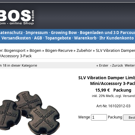
atenschutz
·
Impressum
·
Growing Bow
·
Bogenladen und 3 D Parcou
Versandkosten
·
AGB
·
Topangebote
·
Warenkorb
·
Ihr Kundenkonto
er:
Bogensport
»
Bögen
»
Bögen-Recurve
»
Zubehör
»
SLV Vibration Dampe
/Accessory 3-Pack
on 18 in dieser Kategorie
« Erster
‹ Zurück
Weiter
SLV Vibration Damper Limb
Mini/Accessory 3-Pac
15,99 € Packung
inkl. 20% MwSt,
zzgl. Versand
Art-Nr. 16102012-03
Menge
Packung