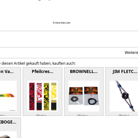
Weiter
 diesen Artikel gekauft haben, kauften auch:
on Va…
Pfeilcres…
BROWNELL…
JIM FLETC…
ter »
Weiter »
Weiter »
Weiter »
KBOGE…