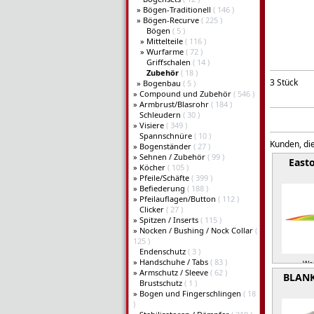
»
Bögen-Traditionell
( 146 )
»
Bögen-Recurve
( 225 )
Bögen
( 5 )
»
Mittelteile
( 116 )
»
Wurfarme
( 72 )
Griffschalen
( 14 )
Zubehör
( 18 )
3 Stück
»
Bogenbau
( 5 )
»
Compound und Zubehör
( 546 )
»
Armbrust/Blasrohr
( 184 )
Schleudern
( 30 )
»
Visiere
( 349 )
Spannschnüre
( 10 )
Kunden, die
»
Bogenständer
( 27 )
»
Sehnen / Zubehör
( 99 )
East
»
Köcher
( 105 )
»
Pfeile/Schäfte
( 399 )
»
Befiederung
( 188 )
»
Pfeilauflagen/Button
( 112 )
Clicker
( 27 )
»
Spitzen / Inserts
( 115 )
»
Nocken / Bushing / Nock Collar
(
125 )
Endenschutz
( 3 )
»
Handschuhe / Tabs
( 83 )
Wei
»
Armschutz / Sleeve
( 62 )
BLAN
Brustschutz
( 1 )
»
Bogen und Fingerschlingen
( 18
)