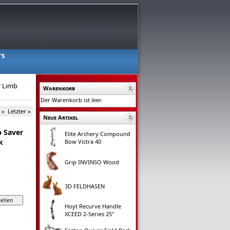
rs
r Limb
Warenkorb
Der Warenkorb ist leer.
 »
Letzter »
Neue Artikel
 Saver
Elite Archery Compound
k
Bow Victra 40
Grip INVINSO Wood
3D FELDHASEN
Hoyt Recurve Handle
XCEED 2-Series 25"