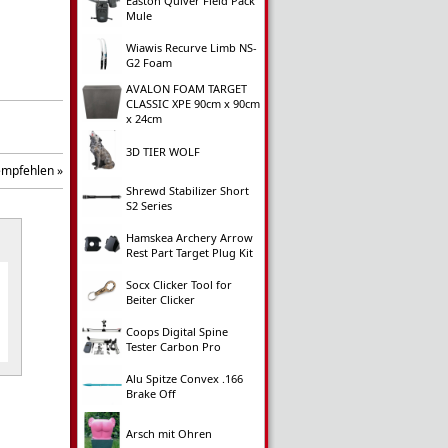
Easton Quiver Field Pack
Mule
Wiawis Recurve Limb NS-
G2 Foam
AVALON FOAM TARGET
CLASSIC XPE 90cm x 90cm
x 24cm
3D TIER WOLF
empfehlen »
Shrewd Stabilizer Short
S2 Series
Hamskea Archery Arrow
Rest Part Target Plug Kit
Socx Clicker Tool for
Beiter Clicker
Coops Digital Spine
Tester Carbon Pro
Alu Spitze Convex .166
Brake Off
Arsch mit Ohren