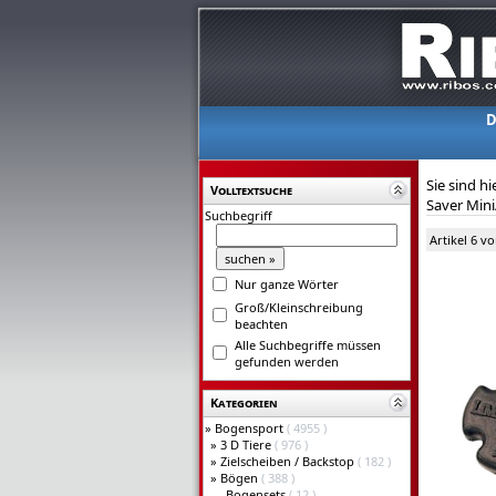
D
Sie sind hi
Volltextsuche
Saver Mini
Suchbegriff
Artikel 6 v
Nur ganze Wörter
Groß/Kleinschreibung
beachten
Alle Suchbegriffe müssen
gefunden werden
Kategorien
»
Bogensport
( 4955 )
»
3 D Tiere
( 976 )
»
Zielscheiben / Backstop
( 182 )
»
Bögen
( 388 )
Bogensets
( 12 )