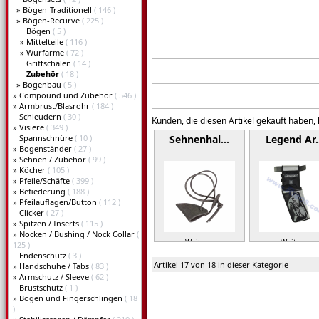
»
Bögen-Traditionell
( 146 )
»
Bögen-Recurve
( 225 )
Bögen
( 5 )
»
Mittelteile
( 116 )
»
Wurfarme
( 72 )
Griffschalen
( 14 )
Zubehör
( 18 )
»
Bogenbau
( 5 )
»
Compound und Zubehör
( 546 )
»
Armbrust/Blasrohr
( 184 )
Schleudern
( 30 )
Kunden, die diesen Artikel gekauft haben,
»
Visiere
( 349 )
Spannschnüre
( 10 )
Sehnenhal…
Legend Ar
»
Bogenständer
( 27 )
»
Sehnen / Zubehör
( 99 )
»
Köcher
( 105 )
»
Pfeile/Schäfte
( 399 )
»
Befiederung
( 188 )
»
Pfeilauflagen/Button
( 112 )
Clicker
( 27 )
»
Spitzen / Inserts
( 115 )
»
Nocken / Bushing / Nock Collar
(
Weiter »
Weiter »
125 )
Endenschutz
( 3 )
Artikel 17 von 18 in dieser Kategorie
»
Handschuhe / Tabs
( 83 )
»
Armschutz / Sleeve
( 62 )
Brustschutz
( 1 )
»
Bogen und Fingerschlingen
( 18
)