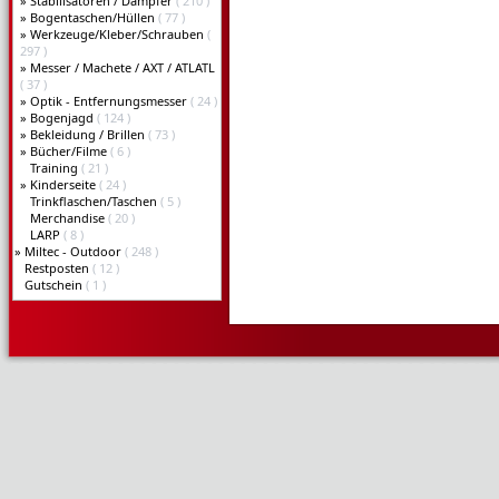
»
Stabilisatoren / Dämpfer
( 210 )
»
Bogentaschen/Hüllen
( 77 )
»
Werkzeuge/Kleber/Schrauben
(
297 )
»
Messer / Machete / AXT / ATLATL
( 37 )
»
Optik - Entfernungsmesser
( 24 )
»
Bogenjagd
( 124 )
»
Bekleidung / Brillen
( 73 )
»
Bücher/Filme
( 6 )
Training
( 21 )
»
Kinderseite
( 24 )
Trinkflaschen/Taschen
( 5 )
Merchandise
( 20 )
LARP
( 8 )
»
Miltec - Outdoor
( 248 )
Restposten
( 12 )
Gutschein
( 1 )