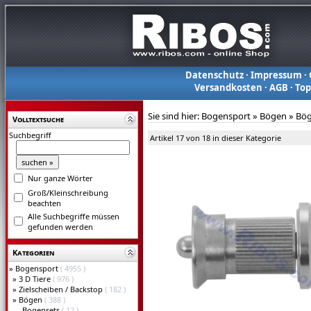
Datenschutz
·
Impressum
·
Versandkosten
·
AGB
·
To
Sie sind hier:
Bogensport
»
Bögen
»
Bög
Volltextsuche
Suchbegriff
Artikel 17 von 18 in dieser Kategorie
Nur ganze Wörter
Groß/Kleinschreibung
beachten
Alle Suchbegriffe müssen
gefunden werden
Kategorien
»
Bogensport
( 4955 )
»
3 D Tiere
( 976 )
»
Zielscheiben / Backstop
( 182 )
»
Bögen
( 388 )
Bogensets
( 12 )