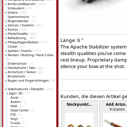
»
Armbrust/Blasrohr
( 184 )
Schleudern
( 30 )
»
Visiere
( 349 )
Spannschnüre
( 10 )
»
Bogenständer
( 27 )
»
Sehnen / Zubehör
( 99 )
»
Köcher
( 105 )
»
Pfeile/Schäfte
( 400 )
»
Befiederung
( 188 )
Länge: 6 "
»
Pfeilauflagen/Button
( 112 )
The Apache Stabilizer system
Clicker
( 27 )
»
Spitzen / Inserts
( 115 )
stealth qualities you’ve com
»
Nocken / Bushing / Nock Collar
(
rest lineup. Proprietary dam
125 )
Endenschutz
( 3 )
silence your bow at the shot.
»
Handschuhe / Tabs
( 85 )
»
Armschutz / Sleeve
( 62 )
Brustschutz
( 1 )
»
Bogen und Fingerschlingen
( 18
)
»
Stabilisatoren / Dämpfer
( 210 )
»
Jagd / 3D
( 37 )
Kunden, die diesen Artikel g
Axcel
( 2 )
Avalon
( 2 )
Nockpunkt…
AAE Arizo
HHA
( 2 )
9 Gramm
Dead Center
( 2 )
PSE
( 1 )
Hoyt
( 1 )
TruGlo
( 1 )