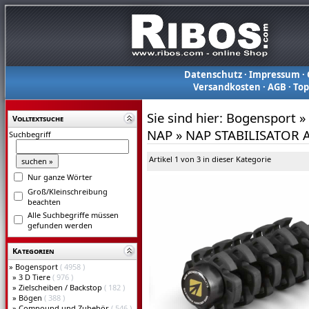
Datenschutz
·
Impressum
·
Versandkosten
·
AGB
·
To
Sie sind hier:
Bogensport
»
Volltextsuche
NAP
»
NAP STABILISATOR A
Suchbegriff
Artikel 1 von 3 in dieser Kategorie
Nur ganze Wörter
Groß/Kleinschreibung
beachten
Alle Suchbegriffe müssen
gefunden werden
Kategorien
»
Bogensport
( 4958 )
»
3 D Tiere
( 976 )
»
Zielscheiben / Backstop
( 182 )
»
Bögen
( 388 )
»
Compound und Zubehör
( 546 )