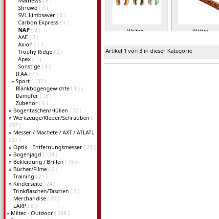
Mathews
( 8 )
Shrewd
( 3 )
SVL Limbsaver
( 0 )
Carbon Express
( 1 )
NAP
( 3 )
Weiter »
Weiter »
AAE
( 3 )
Axion
( 1 )
Artikel 1 von 3 in dieser Kategorie
Trophy Ridge
( 2 )
Apex
( 1 )
Sonstige
( 4 )
IFAA
( 7 )
»
Sport
( 132 )
Blankbogengewichte
( 13 )
Dämpfer
( 15 )
Zubehör
( 6 )
»
Bogentaschen/Hüllen
( 77 )
»
Werkzeuge/Kleber/Schrauben
(
297 )
»
Messer / Machete / AXT / ATLATL
( 37 )
»
Optik - Entfernungsmesser
( 24 )
»
Bogenjagd
( 124 )
»
Bekleidung / Brillen
( 73 )
»
Bücher/Filme
( 6 )
Training
( 21 )
»
Kinderseite
( 24 )
Trinkflaschen/Taschen
( 5 )
Merchandise
( 20 )
LARP
( 8 )
»
Miltec - Outdoor
( 248 )