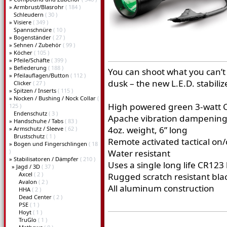
»
Armbrust/Blasrohr
( 184 )
Schleudern
( 30 )
»
Visiere
( 349 )
Spannschnüre
( 10 )
»
Bogenständer
( 27 )
»
Sehnen / Zubehör
( 99 )
»
Köcher
( 105 )
»
Pfeile/Schäfte
( 399 )
»
Befiederung
( 188 )
You can shoot what you can’t
»
Pfeilauflagen/Button
( 112 )
dusk – the new L.E.D. stabiliz
Clicker
( 27 )
»
Spitzen / Inserts
( 115 )
»
Nocken / Bushing / Nock Collar
(
High powered green 3-watt C
125 )
Endenschutz
( 3 )
Apache vibration dampening
»
Handschuhe / Tabs
( 83 )
4oz. weight, 6” long
»
Armschutz / Sleeve
( 62 )
Brustschutz
( 1 )
Remote activated tactical on/
»
Bogen und Fingerschlingen
( 18
)
Water resistant
»
Stabilisatoren / Dämpfer
( 210 )
Uses a single long life CR123
»
Jagd / 3D
( 37 )
Axcel
( 2 )
Rugged scratch resistant blac
Avalon
( 2 )
All aluminum construction
HHA
( 2 )
Dead Center
( 2 )
PSE
( 1 )
Hoyt
( 1 )
TruGlo
( 1 )