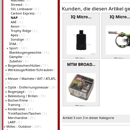
Mathews
( 8 )
Shrewd
( 3 )
Kunden, die diesen Artikel g
SVL Limbsaver
( 0 )
Carbon Express
( 1 )
IQ Micro…
IQ Micro
NAP
( 3 )
AAE
( 3 )
Axion
( 1 )
Trophy Ridge
( 2 )
Apex
( 1 )
Sonstige
( 4 )
IFAA
( 7 )
»
Sport
( 132 )
Blankbogengewichte
( 13 )
Dämpfer
( 15 )
Weiter »
Weiter »
Zubehör
( 6 )
MTM BROAD…
»
Bogentaschen/Hüllen
( 77 )
»
Werkzeuge/Kleber/Schrauben
(
297 )
»
Messer / Machete / AXT / ATLATL
( 37 )
»
Optik - Entfernungsmesser
( 24 )
»
Bogenjagd
( 124 )
»
Bekleidung / Brillen
( 73 )
»
Bücher/Filme
( 6 )
Training
( 21 )
Weiter »
»
Kinderseite
( 24 )
Trinkflaschen/Taschen
( 5 )
Merchandise
( 20 )
Artikel 3 von 3 in dieser Kategorie
LARP
( 8 )
»
Miltec - Outdoor
( 248 )