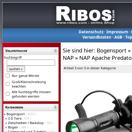
Datenschutz
·
Impressum
·
Versandkosten
·
AGB
·
To
Sie sind hier:
Bogensport
»
Volltextsuche
NAP
»
NAP Apache Predator
Suchbegriff
Artikel 3 von 3 in dieser Kategorie
Nur ganze Wörter
Groß/Kleinschreibung
beachten
Alle Suchbegriffe müssen
gefunden werden
Kategorien
»
Bogensport
( 4955 )
»
3 D Tiere
( 976 )
»
Zielscheiben / Backstop
( 182 )
»
Bögen
( 388 )
»
Compound und Zubehör
( 546 )