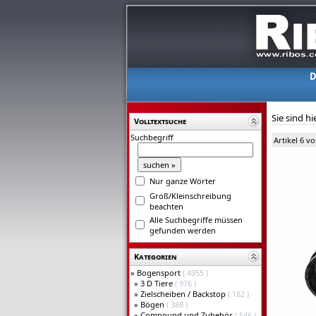
D
Sie sind hi
Volltextsuche
Suchbegriff
Artikel 6 v
Nur ganze Wörter
Groß/Kleinschreibung
beachten
Alle Suchbegriffe müssen
gefunden werden
Kategorien
»
Bogensport
( 4955 )
»
3 D Tiere
( 976 )
»
Zielscheiben / Backstop
( 182 )
»
Bögen
( 388 )
»
Compound und Zubehör
( 546 )