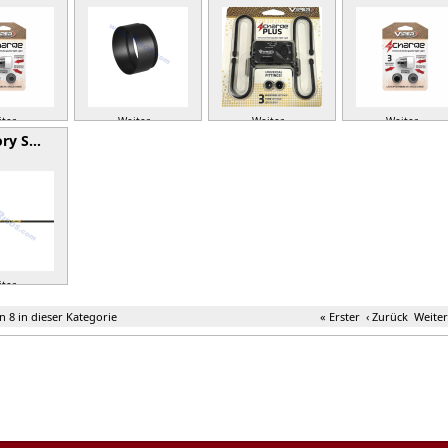
ter »
Weiter »
Weiter »
Weiter »
ory S…
ter »
on 8 in dieser Kategorie
« Erster
‹ Zurück
Weiter