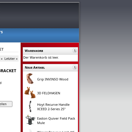
rs
ET
Warenkorb
Der Warenkorb ist leer.
 »
Letzter »
Neue Artikel
 BRACKET
Grip INVINSO Wood
d
3D FELDHASEN
Hoyt Recurve Handle
XCEED 2-Series 25"
Easton Quiver Field Pack
Mule