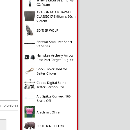
Wiawis Recurve Limb NS-
G2 Foam
AVALON FOAM TARGET
CLASSIC XPE 90cm x 90cm
x 24cm
3D TIER WOLF
Shrewd Stabilizer Short
S2 Series
Hamskea Archery Arrow
Rest Part Target Plug Kit
Socx Clicker Tool for
Beiter Clicker
Coops Digital Spine
Tester Carbon Pro
Alu Spitze Convex .166
Brake Off
empfehlen »
Arsch mit Ohren
3D TIER NILPFERD