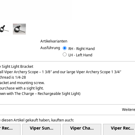
Artikelvarianten
Ausführung
RH - Right Hand
LH - Left Hand
 Sight Light Bracket
all Viper Archery Scope – 1 3/8″ and our large Viper Archery Scope 1 3/4″
 thread is 1/4-28
racket and mounting screw.
purchase with a sight light.
own with The Charge – Rechargeable Sight Light)
Weiter
 diesen Artikel gekauft haben, kauften auch:
r Rec…
Viper Sun…
Viper Cha…
Viper Rec…