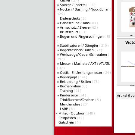
Clicker
( 27 )
»
Spitzen / Inserts
( 115 )
»
Nocken / Bushing / Nock Collar
(
125 )
Endenschutz
( 3 )
»
Handschuhe / Tabs
( 83 )
»
Armschutz / Sleeve
( 62 )
Brustschutz
( 1 )
»
Bogen und Fingerschlingen
( 18
Wei
)
Vict
»
Stabilisatoren / Dämpfer
( 210 )
»
Bogentaschen/Hüllen
( 77 )
»
Werkzeuge/Kleber/Schrauben
(
297 )
»
Messer / Machete / AXT / ATLATL
( 37 )
»
Optik - Entfernungsmesser
( 24 )
»
Bogenjagd
( 124 )
»
Bekleidung / Brillen
( 73 )
»
Bücher/Filme
( 6 )
Wei
Training
( 21 )
»
Kinderseite
( 24 )
Artikel 6 v
Trinkflaschen/Taschen
( 5 )
Merchandise
( 20 )
LARP
( 8 )
»
Miltec - Outdoor
( 248 )
Restposten
( 12 )
Gutschein
( 1 )