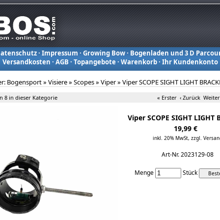
atenschutz
·
Impressum
·
Growing Bow
·
Bogenladen und 3 D Parcou
Versandkosten
·
AGB
·
Topangebote
·
Warenkorb
·
Ihr Kundenkonto
er:
Bogensport
»
Visiere
»
Scopes
»
Viper
»
Viper SCOPE SIGHT LIGHT BRACK
on 8 in dieser Kategorie
« Erster
‹ Zurück
Weiter
Viper SCOPE SIGHT LIGHT
19,99 €
inkl. 20% MwSt,
zzgl. Versan
Art-Nr. 2023129-08
Menge
Stück