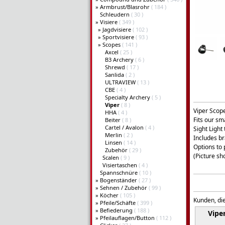
»
Armbrust/Blasrohr
( 184 )
Schleudern
( 30 )
»
Visiere
( 349 )
»
Jagdvisiere
( 102 )
»
Sportvisiere
( 93 )
»
Scopes
( 141 )
Axcel
( 25 )
B3 Archery
( 6 )
Shrewd
( 17 )
Sanlida
( 2 )
ULTRAVIEW
( 13 )
CBE
( 4 )
Specialty Archery
( 5 )
Viper
( 8 )
Viper Scope
HHA
( 4 )
Fits our sm
Beiter
( 8 )
Cartel / Avalon
( 4 )
Sight Light
Merlin
( 2 )
Includes b
Linsen
( 14 )
Options to 
Zubehör
( 29 )
(Picture sh
Scalen
( 9 )
Visiertaschen
( 4 )
Spannschnüre
( 10 )
»
Bogenständer
( 27 )
»
Sehnen / Zubehör
( 99 )
»
Köcher
( 105 )
Kunden, die
»
Pfeile/Schäfte
( 399 )
»
Befiederung
( 188 )
Vipe
»
Pfeilauflagen/Button
( 112 )