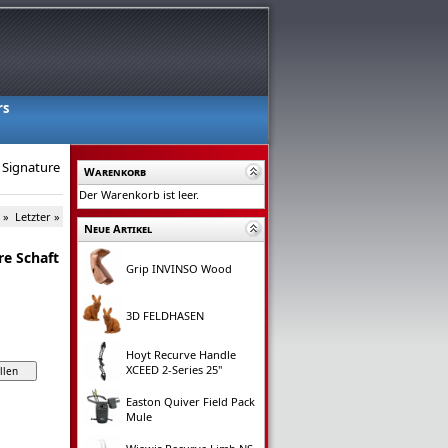
rs
 Signature
Warenkorb
Der Warenkorb ist leer.
 »
Letzter »
Neue Artikel
re Schaft
Grip INVINSO Wood
3D FELDHASEN
Hoyt Recurve Handle
XCEED 2-Series 25"
Easton Quiver Field Pack
Mule