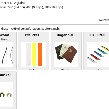
rance: +/- 2 grains
ines: 500 (8.4 gpi), 400 (9.3 gpi), 300 (10.8 gpi)
Weiter
 diesen Artikel gekauft haben, kauften auch:
hwood…
Pfeilcres…
Bogenhül…
EXE Pfeil…
s Hand…
ter »
Weiter »
Weiter »
Weiter »
punkt…