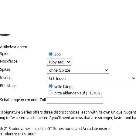
Artikelvarianten
Spine
500
Nockfarbe
Spitze
Insert
Pfeillänge
volle Länge
bitte ablängen auf (+ 0,10 €)
Schaftlänge in cm oder Zoll
s Signature Series offers three distinct choices, each with its own unique Nugent
oing to "wack'em and stack'em" you'll need arrows that are stronger, faster and h
th 2" Raptor vanes, includes GT Series nocks and Accu-Lite inserts
s Tolerance: +/- .006"