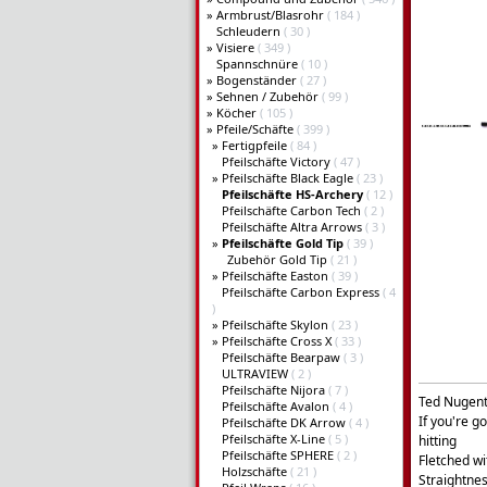
»
Armbrust/Blasrohr
( 184 )
Schleudern
( 30 )
»
Visiere
( 349 )
Spannschnüre
( 10 )
»
Bogenständer
( 27 )
»
Sehnen / Zubehör
( 99 )
»
Köcher
( 105 )
»
Pfeile/Schäfte
( 399 )
»
Fertigpfeile
( 84 )
Pfeilschäfte Victory
( 47 )
»
Pfeilschäfte Black Eagle
( 23 )
Pfeilschäfte HS-Archery
( 12 )
Pfeilschäfte Carbon Tech
( 2 )
Pfeilschäfte Altra Arrows
( 3 )
»
Pfeilschäfte Gold Tip
( 39 )
Zubehör Gold Tip
( 21 )
»
Pfeilschäfte Easton
( 39 )
Pfeilschäfte Carbon Express
( 4
)
»
Pfeilschäfte Skylon
( 23 )
»
Pfeilschäfte Cross X
( 33 )
Pfeilschäfte Bearpaw
( 3 )
ULTRAVIEW
( 2 )
Pfeilschäfte Nijora
( 7 )
Ted Nugent'
Pfeilschäfte Avalon
( 4 )
If you're g
Pfeilschäfte DK Arrow
( 4 )
Pfeilschäfte X-Line
( 5 )
hitting
Pfeilschäfte SPHERE
( 2 )
Fletched wi
Holzschäfte
( 21 )
Straightnes