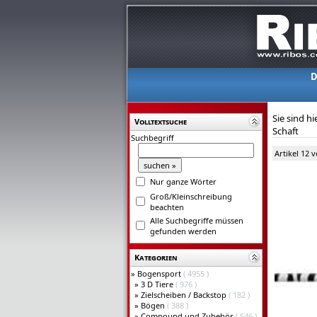
D
Sie sind hi
Volltextsuche
Schaft
Suchbegriff
Artikel 12 
Nur ganze Wörter
Groß/Kleinschreibung
beachten
Alle Suchbegriffe müssen
gefunden werden
Kategorien
»
Bogensport
( 4955 )
»
3 D Tiere
( 976 )
»
Zielscheiben / Backstop
( 182 )
»
Bögen
( 388 )
»
Compound und Zubehör
( 546 )