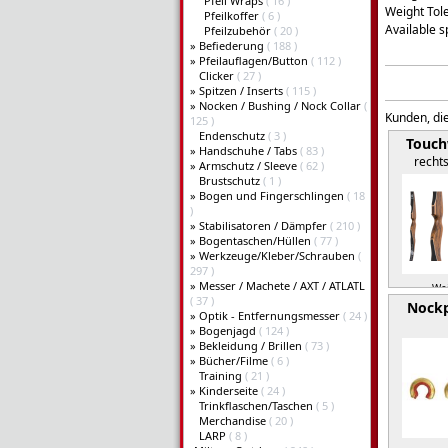
Pfeil Wraps
( 16 )
Weight Tole
Pfeilkoffer
( 6 )
Available sp
Pfeilzubehör
( 20 )
»
Befiederung
( 188 )
»
Pfeilauflagen/Button
( 112 )
Clicker
( 27 )
»
Spitzen / Inserts
( 115 )
»
Nocken / Bushing / Nock Collar
(
Kunden, die
125 )
Endenschutz
( 3 )
Touc
»
Handschuhe / Tabs
( 83 )
recht
»
Armschutz / Sleeve
( 62 )
Brustschutz
( 1 )
»
Bogen und Fingerschlingen
( 18
)
»
Stabilisatoren / Dämpfer
( 210 )
»
Bogentaschen/Hüllen
( 77 )
»
Werkzeuge/Kleber/Schrauben
(
297 )
»
Messer / Machete / AXT / ATLATL
Wei
( 37 )
Nock
»
Optik - Entfernungsmesser
( 24 )
»
Bogenjagd
( 124 )
»
Bekleidung / Brillen
( 73 )
»
Bücher/Filme
( 6 )
Training
( 21 )
»
Kinderseite
( 24 )
Trinkflaschen/Taschen
( 5 )
Merchandise
( 20 )
LARP
( 8 )