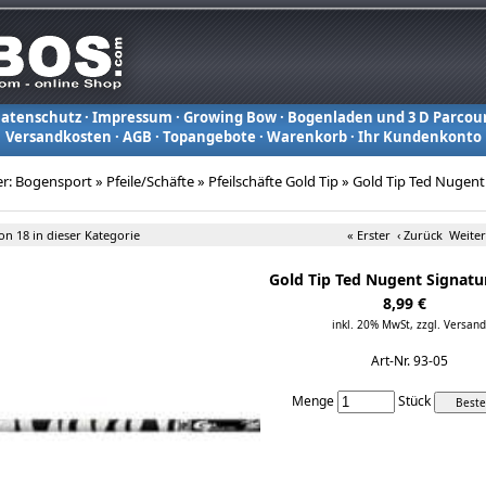
atenschutz
·
Impressum
·
Growing Bow
·
Bogenladen und 3 D Parcou
Versandkosten
·
AGB
·
Topangebote
·
Warenkorb
·
Ihr Kundenkonto
er:
Bogensport
»
Pfeile/Schäfte
»
Pfeilschäfte Gold Tip
»
Gold Tip Ted Nugent
von 18 in dieser Kategorie
« Erster
‹ Zurück
Weiter
Gold Tip Ted Nugent Signatu
8,99 €
inkl. 20% MwSt,
zzgl. Versand
Art-Nr. 93-05
Menge
Stück