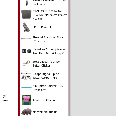
Wiawis Recurve Limb NS-
G2 Foam
AVALON FOAM TARGET
CLASSIC XPE 90cm x 90cm
x 24cm
3D TIER WOLF
Shrewd Stabilizer Short
S2 Series
Hamskea Archery Arrow
Rest Part Target Plug Kit
Socx Clicker Tool for
Beiter Clicker
Coops Digital Spine
Tester Carbon Pro
Alu Spitze Convex .166
Brake Off
 style
arder-
Arsch mit Ohren
3D TIER NILPFERD