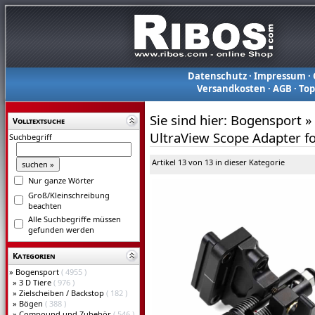
Datenschutz
·
Impressum
·
Versandkosten
·
AGB
·
To
Sie sind hier:
Bogensport
»
Volltextsuche
UltraView Scope Adapter fo
Suchbegriff
Artikel 13 von 13 in dieser Kategorie
Nur ganze Wörter
Groß/Kleinschreibung
beachten
Alle Suchbegriffe müssen
gefunden werden
Kategorien
»
Bogensport
( 4955 )
»
3 D Tiere
( 976 )
»
Zielscheiben / Backstop
( 182 )
»
Bögen
( 388 )
»
Compound und Zubehör
( 546 )