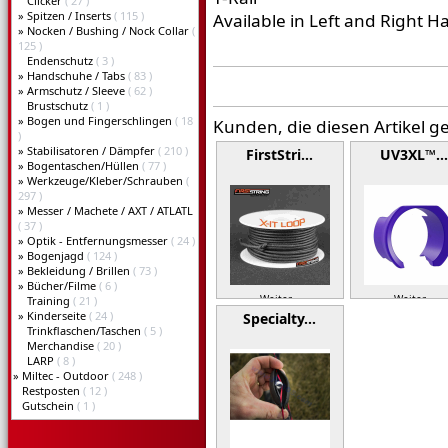
Clicker
( 27 )
»
Spitzen / Inserts
( 115 )
Available in Left and Right H
»
Nocken / Bushing / Nock Collar
(
125 )
Endenschutz
( 3 )
»
Handschuhe / Tabs
( 83 )
»
Armschutz / Sleeve
( 62 )
Brustschutz
( 1 )
»
Bogen und Fingerschlingen
( 18
Kunden, die diesen Artikel g
)
»
Stabilisatoren / Dämpfer
( 210 )
FirstStri…
UV3XL™…
»
Bogentaschen/Hüllen
( 77 )
»
Werkzeuge/Kleber/Schrauben
(
297 )
»
Messer / Machete / AXT / ATLATL
( 37 )
»
Optik - Entfernungsmesser
( 24 )
»
Bogenjagd
( 124 )
»
Bekleidung / Brillen
( 73 )
»
Bücher/Filme
( 6 )
Weiter »
Weiter »
Training
( 21 )
»
Kinderseite
( 24 )
Specialty…
Trinkflaschen/Taschen
( 5 )
Merchandise
( 20 )
LARP
( 8 )
»
Miltec - Outdoor
( 248 )
Restposten
( 12 )
Gutschein
( 1 )