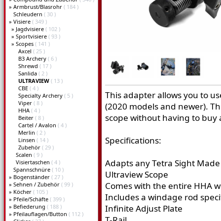
»
Armbrust/Blasrohr
( 184 )
Schleudern
( 30 )
»
Visiere
( 349 )
»
Jagdvisiere
( 102 )
»
Sportvisiere
( 93 )
»
Scopes
( 141 )
Axcel
( 25 )
B3 Archery
( 6 )
Shrewd
( 17 )
Sanlida
( 2 )
ULTRAVIEW
( 13 )
CBE
( 4 )
This adapter allows you to us
Specialty Archery
( 5 )
Viper
( 8 )
(2020 models and newer). Thi
HHA
( 4 )
scope without having to buy 
Beiter
( 8 )
Cartel / Avalon
( 4 )
Merlin
( 2 )
Specifications:
Linsen
( 14 )
Zubehör
( 29 )
Scalen
( 9 )
Adapts any Tetra Sight Made 
Visiertaschen
( 4 )
Spannschnüre
( 10 )
Ultraview Scope
»
Bogenständer
( 27 )
Comes with the entire HHA 
»
Sehnen / Zubehör
( 99 )
»
Köcher
( 105 )
Includes a windage rod specif
»
Pfeile/Schäfte
( 399 )
»
Befiederung
( 188 )
Infinite Adjust Plate
»
Pfeilauflagen/Button
( 112 )
T-Rail