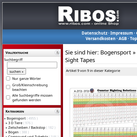
Datenschutz
·
Impressum
·
Versandkosten
·
AGB
·
To
Sie sind hier:
Bogensport
»
Volltextsuche
Sight Tapes
Suchbegriff
Artikel 9 von 9 in dieser Kategorie
Nur ganze Wörter
Groß/Kleinschreibung
beachten
Alle Suchbegriffe müssen
gefunden werden
Kategorien
»
Bogensport
( 4955 )
»
3 D Tiere
( 976 )
»
Zielscheiben / Backstop
( 182 )
»
Bögen
( 388 )
»
Compound und Zubehör
( 546 )