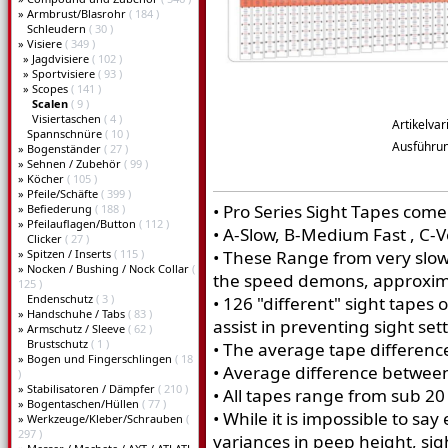
»
Armbrust/Blasrohr
( 184 )
Schleudern
( 30 )
»
Visiere
( 349 )
»
Jagdvisiere
( 102 )
»
Sportvisiere
( 93 )
»
Scopes
( 141 )
Scalen
( 9 )
Visiertaschen
( 4 )
Artikelvar
Spannschnüre
( 10 )
Ausführu
»
Bogenständer
( 27 )
»
Sehnen / Zubehör
( 99 )
»
Köcher
( 105 )
»
Pfeile/Schäfte
( 399 )
• Pro Series Sight Tapes come
»
Befiederung
( 188 )
»
Pfeilauflagen/Button
( 112 )
• A-Slow, B-Medium Fast , C-V
Clicker
( 27 )
»
Spitzen / Inserts
( 115 )
• These Range from very slow,
»
Nocken / Bushing / Nock Collar
(
the speed demons, approxim
125 )
Endenschutz
( 3 )
• 126 "different" sight tapes
»
Handschuhe / Tabs
( 83 )
assist in preventing sight set
»
Armschutz / Sleeve
( 62 )
Brustschutz
( 1 )
• The average tape difference
»
Bogen und Fingerschlingen
( 18
• Average difference between
)
»
Stabilisatoren / Dämpfer
( 210 )
• All tapes range from sub 20
»
Bogentaschen/Hüllen
( 77 )
• While it is impossible to say
»
Werkzeuge/Kleber/Schrauben
(
297 )
variances in peep height, sig