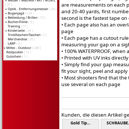
»
Messer / Machete / AXT / ATLATL
are measurements on each pa
( 37 )
»
Optik - Entfernungsmesser
( 24 )
and 20-40 yards, first numbe
»
Bogenjagd
( 124 )
second is the fastest tape o
»
Bekleidung / Brillen
( 73 )
»
Bücher/Filme
( 6 )
• Each page also has an overl
Training
( 21 )
page
»
Kinderseite
( 24 )
Trinkflaschen/Taschen
( 5 )
• Each page has a cutout ruler
Merchandise
( 20 )
LARP
( 8 )
measuring your gap on a sig
»
Miltec - Outdoor
( 248 )
• 100% WATERPROOF, when app
Restposten
( 12 )
Gutschein
( 1 )
• Printed with UV inks directly
• Simply find your gap measu
fit your sight, peel and apply
• Most shooters find that the
use several on each page
Kunden, die diesen Artikel g
Gold Tip…
SCHRAUBE