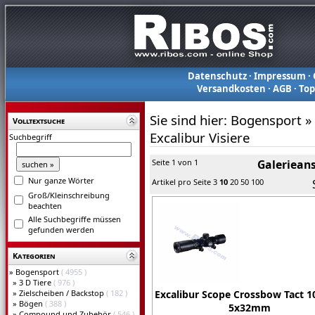
Datenschutz
·
Impressum
·
Versandkosten
·
AGB
·
To
Sie sind hier:
Bogensport
»
Volltextsuche
Excalibur Visiere
Suchbegriff
Seite 1 von 1
Galerieans
Nur ganze Wörter
Artikel pro Seite
3
10
20
50
100
Groß/Kleinschreibung
beachten
Alle Suchbegriffe müssen
gefunden werden
Kategorien
»
Bogensport
( 4955 )
»
3 D Tiere
( 976 )
»
Zielscheiben / Backstop
( 182 )
Excalibur Scope Crossbow Tact 10
»
Bögen
( 388 )
5x32mm
»
Compound und Zubehör
( 546 )