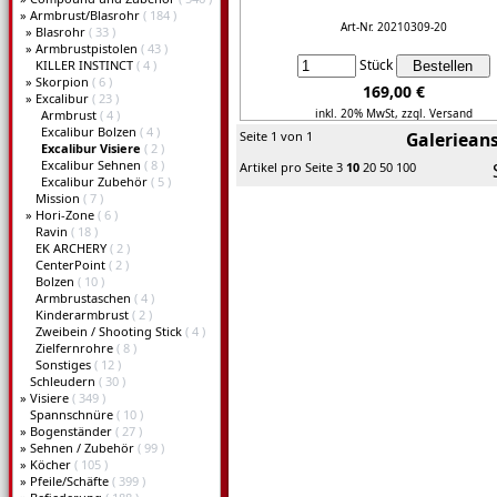
»
Armbrust/Blasrohr
( 184 )
Art-Nr. 20210309-20
»
Blasrohr
( 33 )
»
Armbrustpistolen
( 43 )
Stück
KILLER INSTINCT
( 4 )
»
Skorpion
( 6 )
169,00 €
»
Excalibur
( 23 )
inkl. 20% MwSt,
zzgl. Versand
Armbrust
( 4 )
Excalibur Bolzen
( 4 )
Seite 1 von 1
Galerieans
Excalibur Visiere
( 2 )
Details...
Excalibur Sehnen
( 8 )
Artikel pro Seite
3
10
20
50
100
Excalibur Zubehör
( 5 )
Mission
( 7 )
»
Hori-Zone
( 6 )
Ravin
( 18 )
EK ARCHERY
( 2 )
CenterPoint
( 2 )
Bolzen
( 10 )
Armbrustaschen
( 4 )
Kinderarmbrust
( 2 )
Zweibein / Shooting Stick
( 4 )
Zielfernrohre
( 8 )
Sonstiges
( 12 )
Schleudern
( 30 )
»
Visiere
( 349 )
Spannschnüre
( 10 )
»
Bogenständer
( 27 )
»
Sehnen / Zubehör
( 99 )
»
Köcher
( 105 )
»
Pfeile/Schäfte
( 399 )