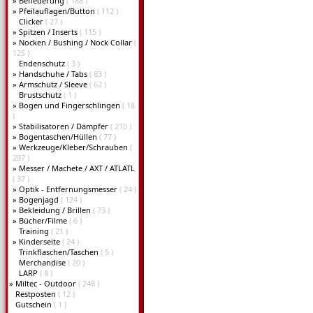
»
Befiederung
( 188 )
»
Pfeilauflagen/Button
( 112 )
Clicker
( 27 )
»
Spitzen / Inserts
( 115 )
»
Nocken / Bushing / Nock Collar
(
125 )
Endenschutz
( 3 )
»
Handschuhe / Tabs
( 83 )
»
Armschutz / Sleeve
( 62 )
Brustschutz
( 1 )
»
Bogen und Fingerschlingen
( 18
)
»
Stabilisatoren / Dämpfer
( 210 )
»
Bogentaschen/Hüllen
( 77 )
»
Werkzeuge/Kleber/Schrauben
(
297 )
»
Messer / Machete / AXT / ATLATL
( 37 )
»
Optik - Entfernungsmesser
( 24 )
»
Bogenjagd
( 124 )
»
Bekleidung / Brillen
( 73 )
»
Bücher/Filme
( 6 )
Training
( 21 )
»
Kinderseite
( 24 )
Trinkflaschen/Taschen
( 5 )
Merchandise
( 20 )
LARP
( 8 )
»
Miltec - Outdoor
( 248 )
Restposten
( 12 )
Gutschein
( 1 )