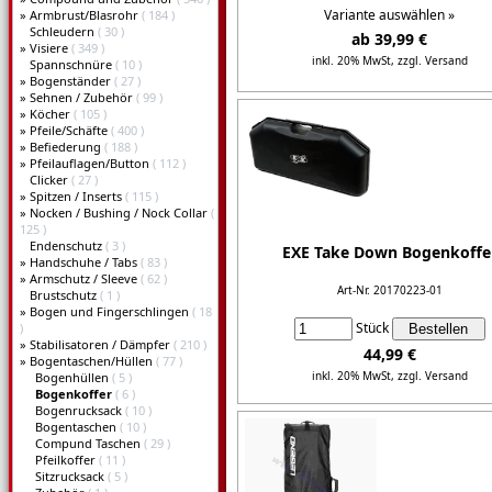
Variante auswählen »
»
Armbrust/Blasrohr
( 184 )
Schleudern
( 30 )
ab 39,99 €
»
Visiere
( 349 )
inkl. 20% MwSt,
zzgl. Versand
Spannschnüre
( 10 )
»
Bogenständer
( 27 )
Details...
»
Sehnen / Zubehör
( 99 )
»
Köcher
( 105 )
»
Pfeile/Schäfte
( 400 )
»
Befiederung
( 188 )
»
Pfeilauflagen/Button
( 112 )
Clicker
( 27 )
»
Spitzen / Inserts
( 115 )
»
Nocken / Bushing / Nock Collar
(
125 )
Endenschutz
( 3 )
EXE Take Down Bogenkoffe
»
Handschuhe / Tabs
( 83 )
»
Armschutz / Sleeve
( 62 )
Art-Nr. 20170223-01
Brustschutz
( 1 )
»
Bogen und Fingerschlingen
( 18
Stück
)
»
Stabilisatoren / Dämpfer
( 210 )
44,99 €
»
Bogentaschen/Hüllen
( 77 )
inkl. 20% MwSt,
zzgl. Versand
Bogenhüllen
( 5 )
Bogenkoffer
( 6 )
Bogenrucksack
( 10 )
Details...
Bogentaschen
( 10 )
Compund Taschen
( 29 )
Pfeilkoffer
( 11 )
Sitzrucksack
( 5 )