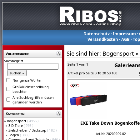
Datenschutz
·
Impressum
·
Versandkosten
·
AGB
·
To
Sie sind hier:
Bogensport
»
Volltextsuche
Suchbegriff
Seite 1 von 1
Galerieans
Artikel pro Seite
3
10
20
50
100
Nur ganze Wörter
Groß/Kleinschreibung
beachten
Alle Suchbegriffe müssen
gefunden werden
Kategorien
»
Bogensport
( 4956 )
EXE Take Down Bogenkoffe
»
3 D Tiere
( 976 )
»
Zielscheiben / Backstop
( 182 )
Art-Nr. 20200209-02
»
Bögen
( 388 )
»
Compound und Zubehör
( 546 )