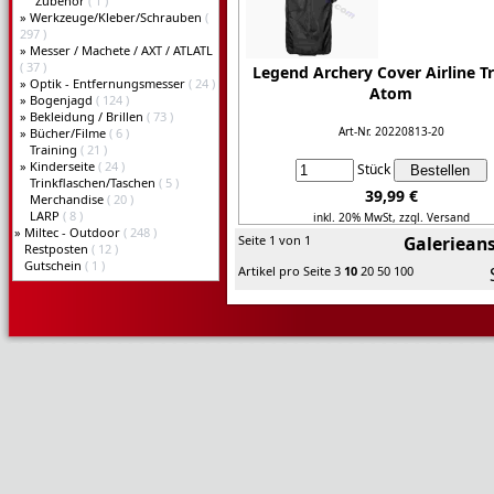
Zubehör
( 1 )
»
Werkzeuge/Kleber/Schrauben
(
297 )
»
Messer / Machete / AXT / ATLATL
( 37 )
Legend Archery Cover Airline Tr
»
Optik - Entfernungsmesser
( 24 )
Atom
»
Bogenjagd
( 124 )
»
Bekleidung / Brillen
( 73 )
Art-Nr. 20220813-20
»
Bücher/Filme
( 6 )
Training
( 21 )
»
Kinderseite
( 24 )
Stück
Trinkflaschen/Taschen
( 5 )
39,99 €
Merchandise
( 20 )
LARP
( 8 )
inkl. 20% MwSt,
zzgl. Versand
»
Miltec - Outdoor
( 248 )
Seite 1 von 1
Galerieans
Restposten
( 12 )
Details...
Gutschein
( 1 )
Artikel pro Seite
3
10
20
50
100