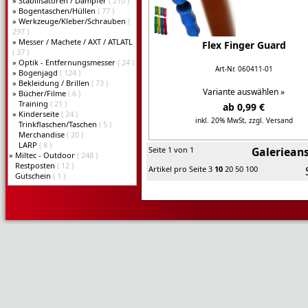
»
Stabilisatoren / Dämpfer
( 210 )
»
Bogentaschen/Hüllen
( 77 )
»
Werkzeuge/Kleber/Schrauben
(
297 )
»
Messer / Machete / AXT / ATLATL
Flex Finger Guard
( 37 )
»
Optik - Entfernungsmesser
( 24 )
Art-Nr. 060411-01
»
Bogenjagd
( 124 )
»
Bekleidung / Brillen
( 73 )
Variante auswählen »
»
Bücher/Filme
( 6 )
Training
( 21 )
ab 0,99 €
»
Kinderseite
( 24 )
inkl. 20% MwSt,
zzgl. Versand
Trinkflaschen/Taschen
( 5 )
Merchandise
( 20 )
Details...
LARP
( 8 )
Seite 1 von 1
Galerieans
»
Miltec - Outdoor
( 248 )
Restposten
( 12 )
Artikel pro Seite
3
10
20
50
100
Gutschein
( 1 )