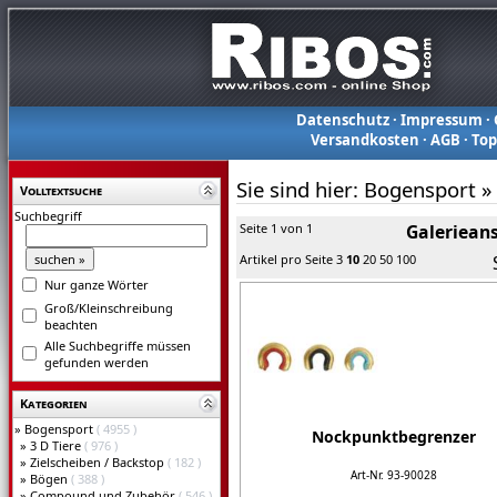
Datenschutz
·
Impressum
·
Versandkosten
·
AGB
·
To
Sie sind hier:
Bogensport
»
Volltextsuche
Suchbegriff
Seite 1 von 1
Galerieans
Artikel pro Seite
3
10
20
50
100
Nur ganze Wörter
Groß/Kleinschreibung
beachten
Alle Suchbegriffe müssen
gefunden werden
Kategorien
»
Bogensport
( 4955 )
Nockpunktbegrenzer
»
3 D Tiere
( 976 )
»
Zielscheiben / Backstop
( 182 )
Art-Nr. 93-90028
»
Bögen
( 388 )
»
Compound und Zubehör
( 546 )