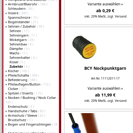
Variante auswählen »
»
Armbrust/Blasrohr
( 184 )
Schleudern
( 30 )
ab 0,29 €
»
Visiere
( 349 )
inkl. 20% MwSt,
zzgl. Versand
Spannschnüre
( 10 )
»
Bogenständer
( 27 )
Details...
»
Sehnen / Zubehör
( 99 )
Sehnen
( 17 )
Sehnengarn
( 17 )
Wickelgarn
( 24 )
Sehnenbau
( 4 )
Dämpfer
( 9 )
Wachs
( 11 )
Sehnenhalter
( 6 )
Kisser
( 5 )
Zubehör
( 6 )
BCY Nockpunktgarn
»
Köcher
( 105 )
»
Pfeile/Schäfte
( 399 )
Art-Nr. 11112011-17
»
Befiederung
( 188 )
»
Pfeilauflagen/Button
( 112 )
Variante auswählen »
Clicker
( 27 )
»
Spitzen / Inserts
( 115 )
ab 11,99 €
»
Nocken / Bushing / Nock Collar
(
inkl. 20% MwSt,
zzgl. Versand
125 )
Endenschutz
( 3 )
Details...
»
Handschuhe / Tabs
( 83 )
»
Armschutz / Sleeve
( 62 )
Brustschutz
( 1 )
»
Bogen und Fingerschlingen
( 18
)