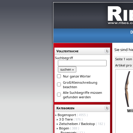
D
Sie sind hi
Volltextsuche
Suchbegriff
Seite 1 von
Artikel pro
Nur ganze Wörter
Groß/Kleinschreibung
beachten
Alle Suchbegriffe müssen
gefunden werden
Kategorien
Wi
»
Bogensport
( 4955 )
»
3 D Tiere
( 976 )
»
Zielscheiben / Backstop
( 182 )
»
Bögen
( 388 )
Bogensets
( 12 )