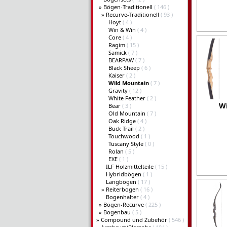
»
Bögen-Traditionell
( 146 )
»
Recurve-Traditionell
( 93 )
Hoyt
( 4 )
Win & Win
( 4 )
Core
( 4 )
Ragim
( 15 )
Samick
( 7 )
BEARPAW
( 7 )
Black Sheep
( 6 )
Kaiser
( 2 )
Wild Mountain
( 7 )
Gravity
( 12 )
White Feather
( 2 )
W
Bear
( 3 )
Old Mountain
( 7 )
Oak Ridge
( 4 )
Buck Trail
( 2 )
Touchwood
( 1 )
Tuscany Style
( 0 )
Rolan
( 5 )
EXE
( 1 )
ILF Holzmittelteile
( 15 )
Hybridbögen
( 1 )
Langbögen
( 17 )
»
Reiterbogen
( 16 )
Bogenhalter
( 4 )
»
Bögen-Recurve
( 225 )
»
Bogenbau
( 5 )
»
Compound und Zubehör
( 546 )