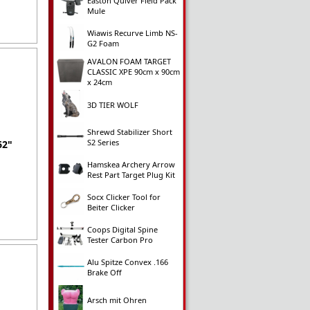
Easton Quiver Field Pack
Mule
Wiawis Recurve Limb NS-
G2 Foam
AVALON FOAM TARGET
CLASSIC XPE 90cm x 90cm
x 24cm
3D TIER WOLF
Shrewd Stabilizer Short
S2 Series
62"
Hamskea Archery Arrow
Rest Part Target Plug Kit
Socx Clicker Tool for
Beiter Clicker
Coops Digital Spine
Tester Carbon Pro
Alu Spitze Convex .166
Brake Off
Arsch mit Ohren