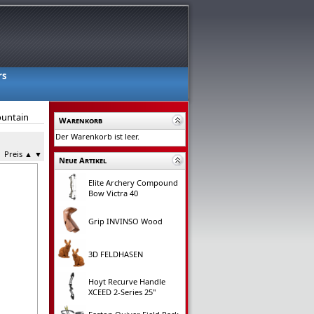
rs
ountain
Warenkorb
Der Warenkorb ist leer.
Preis
▲
▼
Neue Artikel
Elite Archery Compound
Bow Victra 40
Grip INVINSO Wood
3D FELDHASEN
Hoyt Recurve Handle
XCEED 2-Series 25"