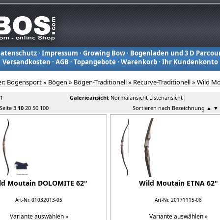
atenschutz
·
Impressum
·
Growing Bow
·
Bogenladen und 3 D Parcou
Versandkosten
·
AGB
·
Topangebote
·
Warenkorb
·
Ihr Kundenkonto
er:
Bogensport
»
Bögen
»
Bögen-Traditionell
»
Recurve-Traditionell
»
Wild M
 1
Galerieansicht
Normalansicht
Listenansicht
 Seite
3
10
20
50
100
Sortieren nach Bezeichnung
▲
▼
ld Moutain DOLOMITE 62"
Wild Moutain ETNA 62"
Art-Nr. 01032013-05
Art-Nr. 20171115-08
Variante auswählen »
Variante auswählen »