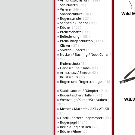
»
Armbrust/Blasrohr
( 184 )
Schleudern
( 30 )
»
Visiere
( 349 )
Wild 
Spannschnüre
( 10 )
»
Bogenständer
( 27 )
»
Sehnen / Zubehör
( 99 )
»
Köcher
( 105 )
»
Pfeile/Schäfte
( 399 )
»
Befiederung
( 188 )
»
Pfeilauflagen/Button
( 112 )
Clicker
( 27 )
»
Spitzen / Inserts
( 115 )
»
Nocken / Bushing / Nock Collar
(
125 )
Endenschutz
( 3 )
»
Handschuhe / Tabs
( 83 )
»
Armschutz / Sleeve
( 62 )
Brustschutz
( 1 )
»
Bogen und Fingerschlingen
( 18
)
»
Stabilisatoren / Dämpfer
( 210 )
»
Bogentaschen/Hüllen
( 77 )
WILD
»
Werkzeuge/Kleber/Schrauben
(
297 )
»
Messer / Machete / AXT / ATLATL
( 37 )
»
Optik - Entfernungsmesser
( 24 )
»
Bogenjagd
( 124 )
»
Bekleidung / Brillen
( 73 )
»
Bücher/Filme
( 6 )