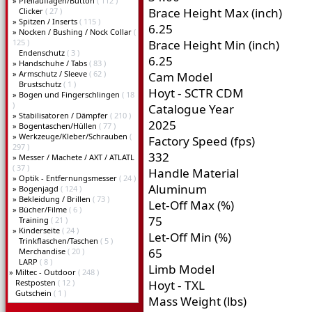
»
Pfeilauflagen/Button
( 112 )
Brace Height Max (inch)
Clicker
( 27 )
»
Spitzen / Inserts
( 115 )
6.25
»
Nocken / Bushing / Nock Collar
(
125 )
Brace Height Min (inch)
Endenschutz
( 3 )
6.25
»
Handschuhe / Tabs
( 83 )
»
Armschutz / Sleeve
( 62 )
Cam Model
Brustschutz
( 1 )
Hoyt - SCTR CDM
»
Bogen und Fingerschlingen
( 18
)
Catalogue Year
»
Stabilisatoren / Dämpfer
( 210 )
2025
»
Bogentaschen/Hüllen
( 77 )
»
Werkzeuge/Kleber/Schrauben
(
Factory Speed (fps)
297 )
332
»
Messer / Machete / AXT / ATLATL
( 37 )
Handle Material
»
Optik - Entfernungsmesser
( 24 )
Aluminum
»
Bogenjagd
( 124 )
»
Bekleidung / Brillen
( 73 )
Let-Off Max (%)
»
Bücher/Filme
( 6 )
75
Training
( 21 )
»
Kinderseite
( 24 )
Let-Off Min (%)
Trinkflaschen/Taschen
( 5 )
65
Merchandise
( 20 )
LARP
( 8 )
Limb Model
»
Miltec - Outdoor
( 248 )
Restposten
( 12 )
Hoyt - TXL
Gutschein
( 1 )
Mass Weight (lbs)