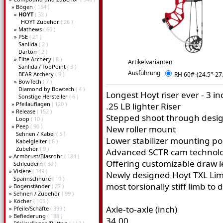
»
Bögen
( 154 )
»
HOYT
( 32 )
HOYT Zubehor
( 26 )
»
Mathews
( 60 )
»
PSE
( 21 )
Sanlida
( 2 )
Darton
( 2 )
»
Elite Archery
( 8 )
Artikelvarianten
Sanlida / TopPoint
( 3 )
Ausführung
BEAR Archery
( 9 )
RH 60#-(24.5"-27.
»
BowTech
( 7 )
Diamond by Bowtech
( 4 )
Longest Hoyt riser ever - 3 i
Sonstige Hersteller
( 6 )
»
Pfeilauflagen
( 120 )
.25 LB lighter Riser
»
Release
( 152 )
Stepped shoot through design 
Loop
( 10 )
»
Peep
( 90 )
New roller mount
Sehnen / Kabel
( 5 )
Lower stabilizer mounting po
Kabelgleiter
( 6 )
Zubehör
( 9 )
Advanced SCTR cam technol
»
Armbrust/Blasrohr
( 184 )
Offering customizable draw 
Schleudern
( 30 )
»
Visiere
( 349 )
Newly designed Hoyt TXL Limb
Spannschnüre
( 10 )
most torsionally stiff limb to 
»
Bogenständer
( 27 )
»
Sehnen / Zubehör
( 99 )
»
Köcher
( 105 )
Axle-to-axle (inch)
»
Pfeile/Schäfte
( 399 )
»
Befiederung
( 188 )
34.00