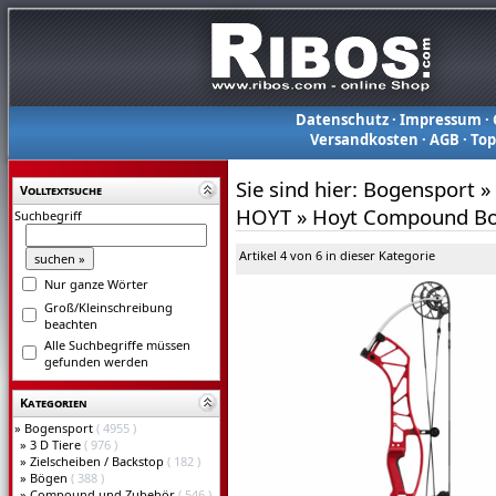
Datenschutz
·
Impressum
·
Versandkosten
·
AGB
·
To
Sie sind hier:
Bogensport
»
Volltextsuche
HOYT
»
Hoyt Compound Bo
Suchbegriff
Artikel 4 von 6 in dieser Kategorie
Nur ganze Wörter
Groß/Kleinschreibung
beachten
Alle Suchbegriffe müssen
gefunden werden
Kategorien
»
Bogensport
( 4955 )
»
3 D Tiere
( 976 )
»
Zielscheiben / Backstop
( 182 )
»
Bögen
( 388 )
»
Compound und Zubehör
( 546 )