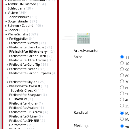
»
Armbrust/Blasrohr
( 184 )
Schleudern
( 30 )
»
Visiere
( 349 )
Spannschnüre
( 10 )
»
Bogenständer
( 27 )
»
Sehnen / Zubehör
( 99 )
»
Köcher
( 105 )
»
Pfeile/Schäfte
( 399 )
»
Fertigpfeile
( 84 )
Pfeilschäfte Victory
( 47 )
»
Pfeilschäfte Black Eagle
( 23 )
Artikelvarianten
Pfeilschäfte HS-Archery
( 12 )
Pfeilschäfte Carbon Tech
( 2 )
Spine
11
Pfeilschäfte Altra Arrows
( 3 )
10
»
Pfeilschäfte Gold Tip
( 39 )
»
Pfeilschäfte Easton
( 39 )
9
Pfeilschäfte Carbon Express
( 4
8
)
»
Pfeilschäfte Skylon
( 23 )
7
»
Pfeilschäfte Cross X
( 33 )
6
Zubehör Cross X
( 14 )
5
Pfeilschäfte Bearpaw
( 3 )
ULTRAVIEW
( 2 )
4
Pfeilschäfte Nijora
( 7 )
3
Pfeilschäfte Avalon
( 4 )
Pfeilschäfte DK Arrow
( 4 )
Rundlauf
MA
Pfeilschäfte X-Line
( 5 )
MA
Pfeilschäfte SPHERE
( 2 )
Holzschäfte
( 21 )
Pfeillänge
vo