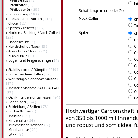
Pfeil Wraps
( 16 )
bi
Pfeilkoffer
( 6 )
Pfeilzubehör
( 20 )
Schaftlänge in cm oder Zoll
»
Befiederung
( 188 )
Nock Collar
»
Pfeilauflagen/Button
( 112 )
oh
Clicker
( 27 )
To
»
Spitzen / Inserts
( 115 )
Spitze
»
Nocken / Bushing / Nock Collar
(
oh
125 )
Cr
Endenschutz
( 3 )
Cr
»
Handschuhe / Tabs
( 83 )
»
Armschutz / Sleeve
( 62 )
Cr
Brustschutz
( 1 )
Co
»
Bogen und Fingerschlingen
( 18
)
Co
»
Stabilisatoren / Dämpfer
( 210 )
Co
»
Bogentaschen/Hüllen
( 77 )
Co
»
Werkzeuge/Kleber/Schrauben
(
297 )
Co
»
Messer / Machete / AXT / ATLATL
Co
( 37 )
»
Optik - Entfernungsmesser
( 24 )
Co
»
Bogenjagd
( 124 )
»
Bekleidung / Brillen
( 73 )
Hochwertiger Carbonschaft in 
»
Bücher/Filme
( 6 )
Training
( 21 )
von 350 bis 1000 mit Innendu
»
Kinderseite
( 24 )
und robust und somit ideal f
Trinkflaschen/Taschen
( 5 )
Merchandise
( 20 )
LARP
( 8 )