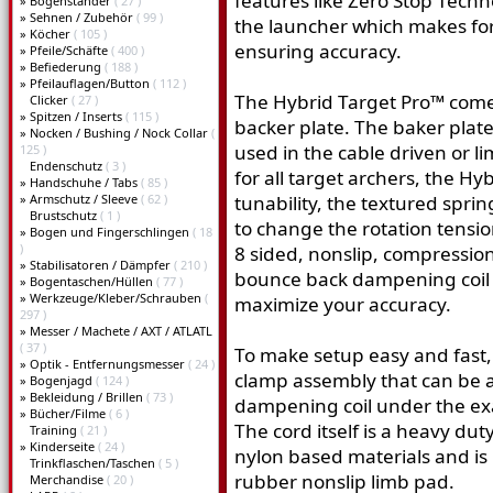
features like Zero Stop Tech
»
Bogenständer
( 27 )
»
Sehnen / Zubehör
( 99 )
the launcher which makes for
»
Köcher
( 105 )
ensuring accuracy.
»
Pfeile/Schäfte
( 400 )
»
Befiederung
( 188 )
»
Pfeilauflagen/Button
( 112 )
The Hybrid Target Pro™ come
Clicker
( 27 )
»
Spitzen / Inserts
( 115 )
backer plate. The baker plat
»
Nocken / Bushing / Nock Collar
(
used in the cable driven or li
125 )
Endenschutz
( 3 )
for all target archers, the Hy
»
Handschuhe / Tabs
( 85 )
»
Armschutz / Sleeve
( 62 )
tunability, the textured spri
Brustschutz
( 1 )
to change the rotation tensio
»
Bogen und Fingerschlingen
( 18
)
8 sided, nonslip, compression
»
Stabilisatoren / Dämpfer
( 210 )
bounce back dampening coil 
»
Bogentaschen/Hüllen
( 77 )
»
Werkzeuge/Kleber/Schrauben
(
maximize your accuracy.
297 )
»
Messer / Machete / AXT / ATLATL
( 37 )
To make setup easy and fast,
»
Optik - Entfernungsmesser
( 24 )
clamp assembly that can be a
»
Bogenjagd
( 124 )
»
Bekleidung / Brillen
( 73 )
dampening coil under the ex
»
Bücher/Filme
( 6 )
The cord itself is a heavy du
Training
( 21 )
»
Kinderseite
( 24 )
nylon based materials and is 
Trinkflaschen/Taschen
( 5 )
rubber nonslip limb pad.
Merchandise
( 20 )