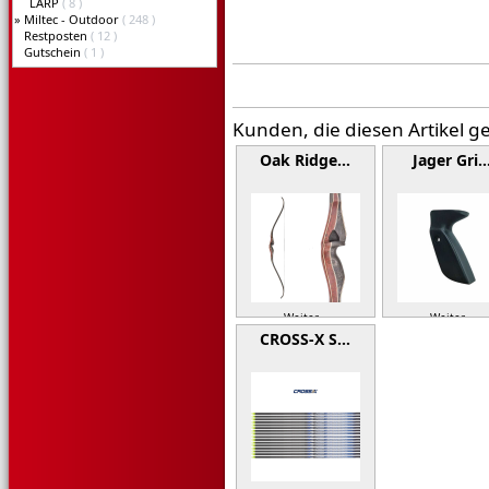
LARP
( 8 )
»
Miltec - Outdoor
( 248 )
Restposten
( 12 )
Gutschein
( 1 )
Kunden, die diesen Artikel g
Oak Ridge…
Jager Gri
Weiter »
Weiter »
CROSS-X S…