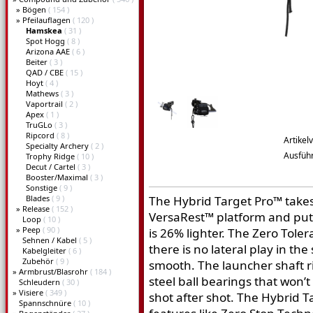
»
Bögen
( 154 )
»
Pfeilauflagen
( 120 )
Hamskea
( 31 )
Spot Hogg
( 8 )
Arizona AAE
( 6 )
Beiter
( 3 )
QAD / CBE
( 15 )
Hoyt
( 4 )
Mathews
( 3 )
Vaportrail
( 2 )
Apex
( 1 )
TruGLo
( 3 )
Ripcord
( 8 )
Artikel
Specialty Archery
( 2 )
Ausfüh
Trophy Ridge
( 10 )
Decut / Cartel
( 3 )
Booster/Maximal
( 3 )
Sonstige
( 9 )
Blades
( 9 )
The Hybrid Target Pro™ take
»
Release
( 152 )
VersaRest™ platform and put
Loop
( 10 )
»
Peep
( 90 )
is 26% lighter. The Zero Tole
Sehnen / Kabel
( 5 )
there is no lateral play in the
Kabelgleiter
( 6 )
Zubehör
( 9 )
smooth. The launcher shaft ri
»
Armbrust/Blasrohr
( 184 )
steel ball bearings that won’
Schleudern
( 30 )
»
Visiere
( 349 )
shot after shot. The Hybrid 
Spannschnüre
( 10 )