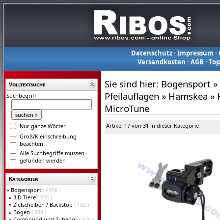
Datenschutz
·
Impressum
·
Versandkosten
·
AGB
·
To
Sie sind hier:
Bogensport
»
Volltextsuche
Pfeilauflagen
»
Hamskea
»
Suchbegriff
MicroTune
Artikel 17 von 31 in dieser Kategorie
Nur ganze Wörter
Groß/Kleinschreibung
beachten
Alle Suchbegriffe müssen
gefunden werden
Kategorien
»
Bogensport
( 4958 )
»
3 D Tiere
( 976 )
»
Zielscheiben / Backstop
( 182 )
»
Bögen
( 388 )
»
Compound und Zubehör
( 546 )