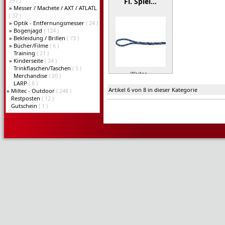
297 )
Fl. Splei…
»
Messer / Machete / AXT / ATLATL
( 37 )
»
Optik - Entfernungsmesser
( 24 )
»
Bogenjagd
( 124 )
»
Bekleidung / Brillen
( 73 )
»
Bücher/Filme
( 6 )
Training
( 21 )
»
Kinderseite
( 24 )
Trinkflaschen/Taschen
( 5 )
Weiter »
Merchandise
( 20 )
LARP
( 8 )
Artikel 6 von 8 in dieser Kategorie
»
Miltec - Outdoor
( 248 )
Restposten
( 12 )
Gutschein
( 1 )