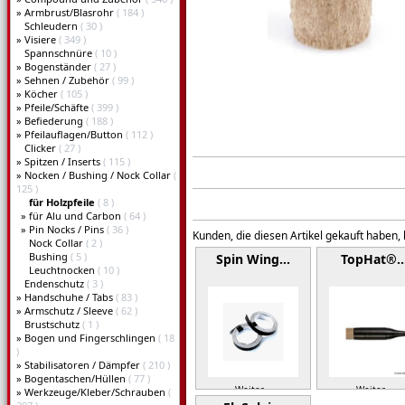
»
Armbrust/Blasrohr
( 184 )
Schleudern
( 30 )
»
Visiere
( 349 )
Spannschnüre
( 10 )
»
Bogenständer
( 27 )
»
Sehnen / Zubehör
( 99 )
»
Köcher
( 105 )
»
Pfeile/Schäfte
( 399 )
»
Befiederung
( 188 )
»
Pfeilauflagen/Button
( 112 )
Clicker
( 27 )
»
Spitzen / Inserts
( 115 )
»
Nocken / Bushing / Nock Collar
(
125 )
für Holzpfeile
( 8 )
»
für Alu und Carbon
( 64 )
»
Pin Nocks / Pins
( 36 )
Kunden, die diesen Artikel gekauft haben,
Nock Collar
( 2 )
Bushing
( 5 )
Spin Wing…
TopHat®
Leuchtnocken
( 10 )
Endenschutz
( 3 )
»
Handschuhe / Tabs
( 83 )
»
Armschutz / Sleeve
( 62 )
Brustschutz
( 1 )
»
Bogen und Fingerschlingen
( 18
)
»
Stabilisatoren / Dämpfer
( 210 )
»
Bogentaschen/Hüllen
( 77 )
Weiter »
Weiter »
»
Werkzeuge/Kleber/Schrauben
(