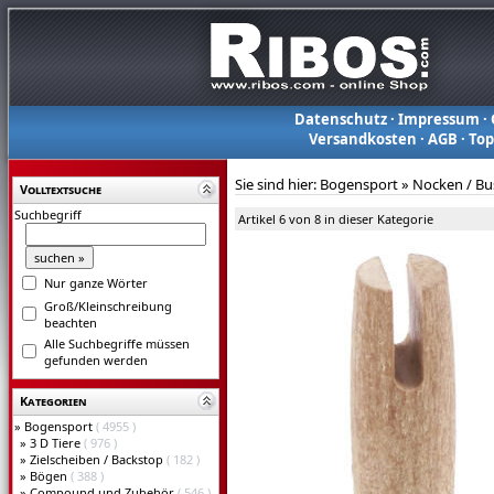
Datenschutz
·
Impressum
·
Versandkosten
·
AGB
·
To
Sie sind hier:
Bogensport
»
Nocken / Bus
Volltextsuche
Suchbegriff
Artikel 6 von 8 in dieser Kategorie
Nur ganze Wörter
Groß/Kleinschreibung
beachten
Alle Suchbegriffe müssen
gefunden werden
Kategorien
»
Bogensport
( 4955 )
»
3 D Tiere
( 976 )
»
Zielscheiben / Backstop
( 182 )
»
Bögen
( 388 )
»
Compound und Zubehör
( 546 )