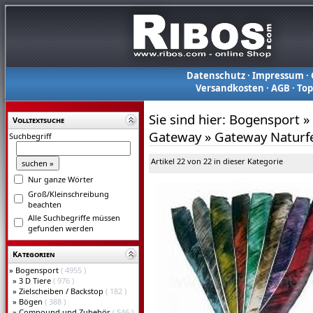
Datenschutz
·
Impressum
·
Versandkosten
·
AGB
·
To
Sie sind hier:
Bogensport
»
Volltextsuche
Gateway
»
Gateway Naturfe
Suchbegriff
Artikel 22 von 22 in dieser Kategorie
Nur ganze Wörter
Groß/Kleinschreibung
beachten
Alle Suchbegriffe müssen
gefunden werden
Kategorien
»
Bogensport
( 4955 )
»
3 D Tiere
( 976 )
»
Zielscheiben / Backstop
( 182 )
»
Bögen
( 388 )
»
Compound und Zubehör
( 546 )