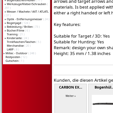
»
Bogentaschen/Hüllen
( 77 )
arrows and target arrows and
»
Werkzeuge/Kleber/Schrauben
(
materials. Is best applied wi
297 )
»
Messer / Machete / AXT / ATLATL
either a right handed or left
( 37 )
»
Optik - Entfernungsmesser
( 24 )
»
Bogenjagd
( 124 )
Key features:
»
Bekleidung / Brillen
( 73 )
»
Bücher/Filme
( 6 )
Training
( 21 )
Suitable for Target / 3D: Yes
»
Kinderseite
( 24 )
Suitable for Hunting: Yes
Trinkflaschen/Taschen
( 5 )
Merchandise
( 20 )
Remark: design your own sha
LARP
( 8 )
Height: 35 mm / 1.38 inches
»
Miltec - Outdoor
( 248 )
Restposten
( 12 )
Gutschein
( 1 )
Kunden, die diesen Artikel g
CARBON EX…
Bogenhül
Weiter »