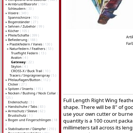
»
Armbrust/Blasrohr
( 184 )
Schleudern
( 30 )
»
Visiere
( 349 )
Spannschnüre
( 10 )
»
Bogenständer
( 27 )
»
Sehnen / Zubehör
( 99 )
»
Köcher
( 105 )
»
Pfeile/Schäfte
( 399 )
Arti
»
Befiederung
( 188 )
Far
»
Plastikfedern / Vanes
( 130 )
»
Naturfedern / Feathers
( 53 )
Trueflight Federn
( 13 )
Avalon
( 4 )
Gateway
( 22 )
Skylon
( 4 )
CROSS-X / Buck Trail
( 10 )
Tracers / Imprägnierspray
( 5 )
»
Pfeilauflagen/Button
( 112 )
Clicker
( 27 )
»
Spitzen / Inserts
( 115 )
»
Nocken / Bushing / Nock Collar
(
125 )
Full Length Right Wing feathe
Endenschutz
( 3 )
shape. There will be 8" of go
»
Handschuhe / Tabs
( 83 )
»
Armschutz / Sleeve
( 62 )
use your own cutter or burne
Brustschutz
( 1 )
quantity is a 100 count packa
»
Bogen und Fingerschlingen
( 18
)
millimeters tall across its le
»
Stabilisatoren / Dämpfer
( 210 )