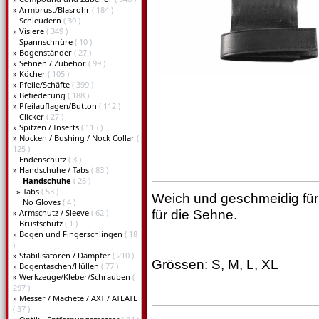
»
Armbrust/Blasrohr
( 184 )
Schleudern
( 30 )
»
Visiere
( 349 )
Spannschnüre
( 10 )
»
Bogenständer
( 27 )
»
Sehnen / Zubehör
( 99 )
»
Köcher
( 105 )
»
Pfeile/Schäfte
( 399 )
»
Befiederung
( 188 )
»
Pfeilauflagen/Button
( 112 )
Clicker
( 27 )
»
Spitzen / Inserts
( 115 )
»
Nocken / Bushing / Nock Collar
(
125 )
Endenschutz
( 3 )
»
Handschuhe / Tabs
( 83 )
Handschuhe
( 26 )
»
Tabs
( 53 )
Weich und geschmeidig für
No Gloves
( 4 )
»
Armschutz / Sleeve
( 62 )
für die Sehne.
Brustschutz
( 1 )
»
Bogen und Fingerschlingen
( 18
)
»
Stabilisatoren / Dämpfer
( 210 )
Grössen: S, M, L, XL
»
Bogentaschen/Hüllen
( 77 )
»
Werkzeuge/Kleber/Schrauben
(
297 )
»
Messer / Machete / AXT / ATLATL
( 37 )