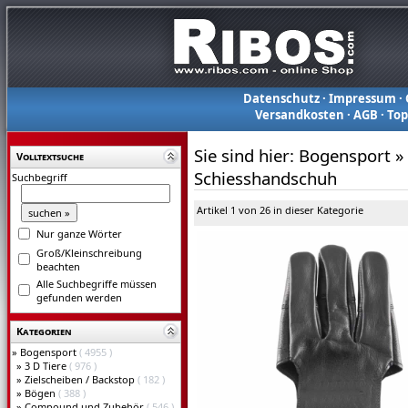
Datenschutz
·
Impressum
·
Versandkosten
·
AGB
·
To
Sie sind hier:
Bogensport
»
Volltextsuche
Schiesshandschuh
Suchbegriff
Artikel 1 von 26 in dieser Kategorie
Nur ganze Wörter
Groß/Kleinschreibung
beachten
Alle Suchbegriffe müssen
gefunden werden
Kategorien
»
Bogensport
( 4955 )
»
3 D Tiere
( 976 )
»
Zielscheiben / Backstop
( 182 )
»
Bögen
( 388 )
»
Compound und Zubehör
( 546 )