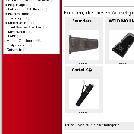
»
Optik - Entfernungsmesser
( 24 )
»
Bogenjagd
( 124 )
»
Bekleidung / Brillen
( 73 )
Kunden, die diesen Artikel g
»
Bücher/Filme
( 6 )
Training
( 21 )
Saunders…
WILD MOU
»
Kinderseite
( 24 )
Trinkflaschen/Taschen
( 5 )
Merchandise
( 20 )
LARP
( 8 )
»
Miltec - Outdoor
( 248 )
Restposten
( 12 )
Gutschein
( 1 )
Weiter »
Weiter »
Cartel K�…
Weiter »
Artikel 1 von 26 in dieser Kategorie