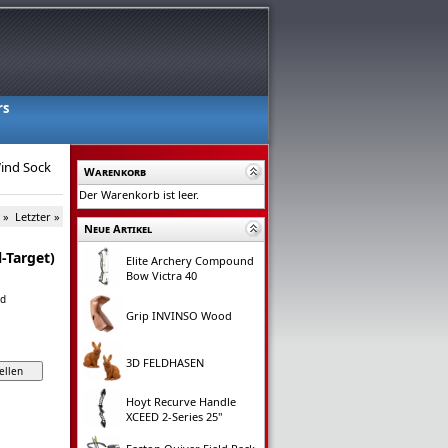
rs
ind Sock
Warenkorb
Der Warenkorb ist leer.
 »
Letzter »
Neue Artikel
-Target)
Elite Archery Compound
Bow Victra 40
nd
Grip INVINSO Wood
3D FELDHASEN
Hoyt Recurve Handle
XCEED 2-Series 25"