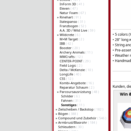
InForm 3D
( 41 )
Eleven
( 47 )
Natur Foam
( 67 )
»
Rinehart
( 91 )
Italespanso
( 31 )
Franzbogen
( 52 )
A.A. 3D / Wild Live
( 59 )
• 5 colors (
»
Wildcrete
( 6 )
M+M Target
( 2 )
• 28" long 
IBB
( 42 )
• String an
Booster
( 20 )
• Pre-asse
Archery Animals
( 11 )
• Weather r
MMCrafts
( 12 )
• Handmad
CENTER-POINT
( 29 )
Field Logic
( 2 )
Delta / McKenzie
( 10 )
LongLife
( 40 )
CSS
( 12 )
Kombi-Angebote
( 16 )
Kunden, die
Reparatur Schaum
( 2 )
»
Parcoursausrüstung
( 48 )
Win 
Schilder
( 6 )
Fahnen
( 31 )
Sonstiges
( 11 )
»
Zielscheiben / Backstop
( 182 )
»
Bögen
( 388 )
»
Compound und Zubehör
( 546 )
»
Armbrust/Blasrohr
( 184 )
Schleudern
( 30 )