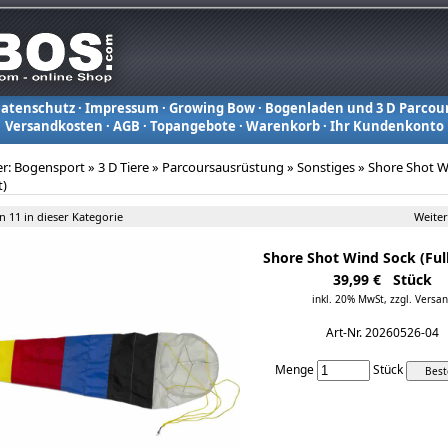
atenschutz
·
Impressum
·
Growing Bow
·
Bogenladen und 3 D Parcou
Versandkosten
·
AGB
·
Topangebote
·
Warenkorb
·
Ihr Kundenkonto
er:
Bogensport
»
3 D Tiere
»
Parcoursausrüstung
»
Sonstiges
»
Shore Shot W
t)
on 11 in dieser Kategorie
Weiter
Shore Shot Wind Sock (Full
39,99 € Stück
inkl. 20% MwSt,
zzgl. Versa
Art-Nr. 20260526-04
Menge
Stück