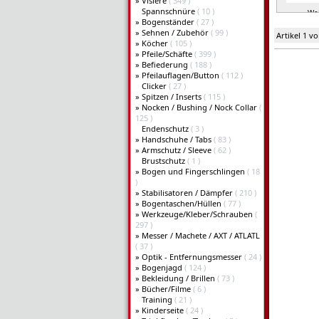
»
Visiere
( 349 )
Spannschnüre
( 10 )
Wei
»
Bogenständer
( 27 )
»
Sehnen / Zubehör
( 99 )
Artikel 1 v
»
Köcher
( 105 )
»
Pfeile/Schäfte
( 399 )
»
Befiederung
( 188 )
»
Pfeilauflagen/Button
( 112 )
Clicker
( 27 )
»
Spitzen / Inserts
( 115 )
»
Nocken / Bushing / Nock Collar
(
125 )
Endenschutz
( 3 )
»
Handschuhe / Tabs
( 83 )
»
Armschutz / Sleeve
( 62 )
Brustschutz
( 1 )
»
Bogen und Fingerschlingen
( 18
)
»
Stabilisatoren / Dämpfer
( 210 )
»
Bogentaschen/Hüllen
( 77 )
»
Werkzeuge/Kleber/Schrauben
(
297 )
»
Messer / Machete / AXT / ATLATL
( 37 )
»
Optik - Entfernungsmesser
( 24 )
»
Bogenjagd
( 124 )
»
Bekleidung / Brillen
( 73 )
»
Bücher/Filme
( 6 )
Training
( 21 )
»
Kinderseite
( 24 )