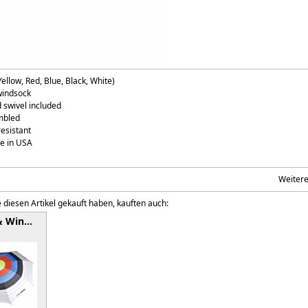
Yellow, Red, Blue, Black, White)
windsock
d swivel included
mbled
esistant
e in USA
Weiter
 diesen Artikel gekauft haben, kauften auch:
& Win…