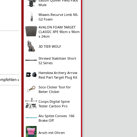
Easton Quiver Field Pack
Mule
Wiawis Recurve Limb NS-
G2 Foam
AVALON FOAM TARGET
CLASSIC XPE 90cm x 90cm
x 24cm
3D TIER WOLF
Shrewd Stabilizer Short
S2 Series
Hamskea Archery Arrow
Rest Part Target Plug Kit
empfehlen »
Socx Clicker Tool for
Beiter Clicker
Coops Digital Spine
Tester Carbon Pro
Alu Spitze Convex .166
Brake Off
Arsch mit Ohren