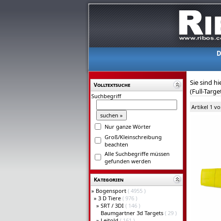
D
Sie sind hi
Volltextsuche
(Full-Targe
Suchbegriff
Artikel 1 v
Nur ganze Wörter
Groß/Kleinschreibung
beachten
Alle Suchbegriffe müssen
gefunden werden
Kategorien
»
Bogensport
( 4955 )
»
3 D Tiere
( 976 )
»
SRT / 3DI
( 146 )
Baumgartner 3d Targets
( 29 )
»
Leitold
( 161 )