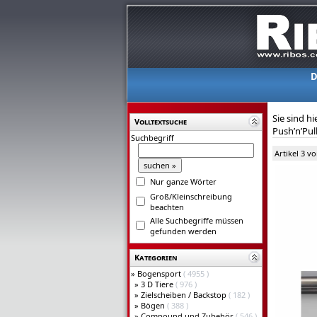
D
Sie sind hi
Volltextsuche
Push’n’Pul
Suchbegriff
Artikel 3 v
Nur ganze Wörter
Groß/Kleinschreibung
beachten
Alle Suchbegriffe müssen
gefunden werden
Kategorien
»
Bogensport
( 4955 )
»
3 D Tiere
( 976 )
»
Zielscheiben / Backstop
( 182 )
»
Bögen
( 388 )
»
Compound und Zubehör
( 546 )