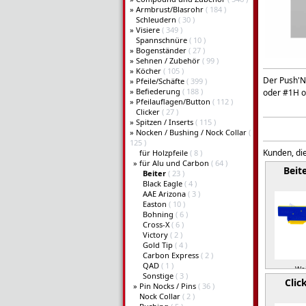
»
Armbrust/Blasrohr
( 184 )
Schleudern
( 30 )
»
Visiere
( 349 )
Spannschnüre
( 10 )
»
Bogenständer
( 27 )
»
Sehnen / Zubehör
( 99 )
»
Köcher
( 105 )
Der Push'N'
»
Pfeile/Schäfte
( 399 )
»
Befiederung
( 188 )
oder #1H o
»
Pfeilauflagen/Button
( 112 )
Clicker
( 27 )
»
Spitzen / Inserts
( 115 )
»
Nocken / Bushing / Nock Collar
(
125 )
Kunden, die
für Holzpfeile
( 8 )
»
für Alu und Carbon
( 64 )
Beit
Beiter
( 23 )
Black Eagle
( 4 )
AAE Arizona
( 3 )
Easton
( 10 )
Bohning
( 6 )
Cross-X
( 6 )
Victory
( 2 )
Gold Tip
( 4 )
Carbon Express
( 2 )
QAD
( 1 )
Wei
Sonstige
( 3 )
Clic
»
Pin Nocks / Pins
( 36 )
Nock Collar
( 2 )