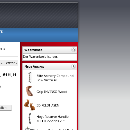
rs
er
»
Warenkorb
Der Warenkorb ist leer.
 »
Letzter »
Neue Artikel
2, #1H, H
Elite Archery Compound
Bow Victra 40
d
Grip INVINSO Wood
3D FELDHASEN
Hoyt Recurve Handle
XCEED 2-Series 25"