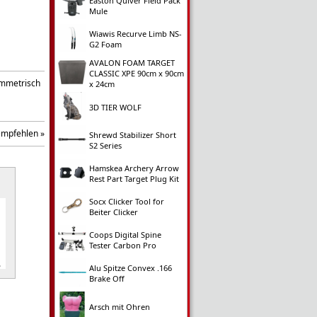
Easton Quiver Field Pack
Mule
Wiawis Recurve Limb NS-
G2 Foam
AVALON FOAM TARGET
CLASSIC XPE 90cm x 90cm
symmetrisch
x 24cm
3D TIER WOLF
empfehlen »
Shrewd Stabilizer Short
S2 Series
Hamskea Archery Arrow
Rest Part Target Plug Kit
Socx Clicker Tool for
Beiter Clicker
Coops Digital Spine
Tester Carbon Pro
Alu Spitze Convex .166
Brake Off
Arsch mit Ohren