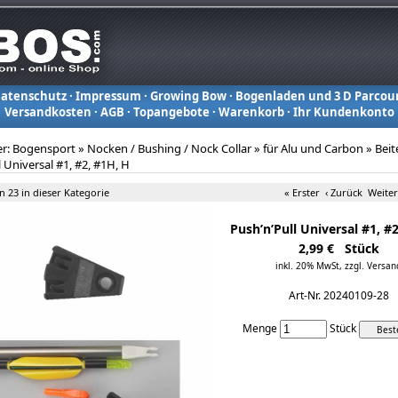
atenschutz
·
Impressum
·
Growing Bow
·
Bogenladen und 3 D Parcou
Versandkosten
·
AGB
·
Topangebote
·
Warenkorb
·
Ihr Kundenkonto
er:
Bogensport
»
Nocken / Bushing / Nock Collar
»
für Alu und Carbon
»
Beit
l Universal #1, #2, #1H, H
on 23 in dieser Kategorie
« Erster
‹ Zurück
Weiter
Push’n’Pull Universal #1, #
2,99 € Stück
inkl. 20% MwSt,
zzgl. Versan
Art-Nr. 20240109-28
Menge
Stück