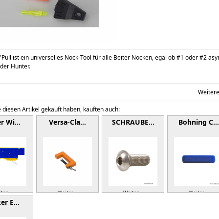
Pull ist ein universelles Nock-Tool für alle Beiter Nocken, egal ob #1 oder #2 a
der Hunter.
Weiter
 diesen Artikel gekauft haben, kauften auch:
er Wi…
Versa-Cla…
SCHRAUBE…
Bohning C…
ter »
Weiter »
Weiter »
Weiter »
ker E…