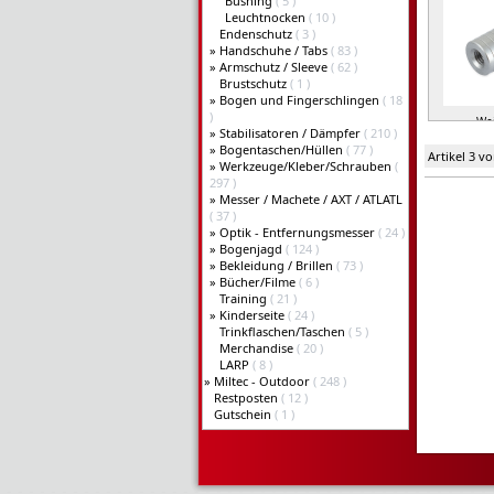
Bushing
( 5 )
Leuchtnocken
( 10 )
Endenschutz
( 3 )
»
Handschuhe / Tabs
( 83 )
»
Armschutz / Sleeve
( 62 )
Brustschutz
( 1 )
»
Bogen und Fingerschlingen
( 18
)
Wei
»
Stabilisatoren / Dämpfer
( 210 )
»
Bogentaschen/Hüllen
( 77 )
Artikel 3 v
»
Werkzeuge/Kleber/Schrauben
(
297 )
»
Messer / Machete / AXT / ATLATL
( 37 )
»
Optik - Entfernungsmesser
( 24 )
»
Bogenjagd
( 124 )
»
Bekleidung / Brillen
( 73 )
»
Bücher/Filme
( 6 )
Training
( 21 )
»
Kinderseite
( 24 )
Trinkflaschen/Taschen
( 5 )
Merchandise
( 20 )
LARP
( 8 )
»
Miltec - Outdoor
( 248 )
Restposten
( 12 )
Gutschein
( 1 )