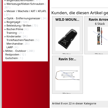
»
Bogentaschen/Hüllen
( 77 )
»
Werkzeuge/Kleber/Schrauben
(
297 )
»
Messer / Machete / AXT / ATLATL
Kunden, die diesen Artikel g
( 37 )
»
Optik - Entfernungsmesser
( 24 )
WILD MOUN…
Ravin Arro
»
Bogenjagd
( 124 )
6 Stück
»
Bekleidung / Brillen
( 73 )
»
Bücher/Filme
( 6 )
Training
( 21 )
»
Kinderseite
( 24 )
Trinkflaschen/Taschen
( 5 )
Merchandise
( 20 )
LARP
( 8 )
»
Miltec - Outdoor
( 248 )
Restposten
( 12 )
Weiter »
Weiter »
Gutschein
( 1 )
Ravin Str…
Weiter »
Artikel 8 von 22 in dieser Kategorie