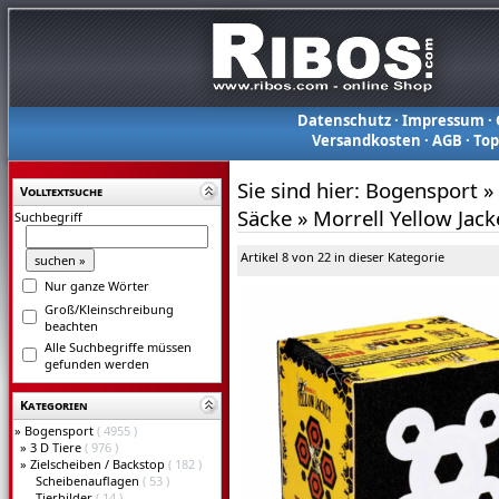
Datenschutz
·
Impressum
·
Versandkosten
·
AGB
·
To
Sie sind hier:
Bogensport
»
Volltextsuche
Säcke
»
Morrell Yellow Jack
Suchbegriff
Artikel 8 von 22 in dieser Kategorie
Nur ganze Wörter
Groß/Kleinschreibung
beachten
Alle Suchbegriffe müssen
gefunden werden
Kategorien
»
Bogensport
( 4955 )
»
3 D Tiere
( 976 )
»
Zielscheiben / Backstop
( 182 )
Scheibenauflagen
( 53 )
Tierbilder
( 14 )