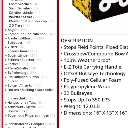
Foam Scheiben
( 46 )
Stroh Scheiben
( 3 )
Scheibenständer
( 4 )
Würfel / Säcke
( 22 )
Pfeilfangnetze / Backstop
( 25 )
2 D Tiere
( 15 )
»
Bögen
( 388 )
»
Compound und Zubehör
( 546 )
»
Armbrust/Blasrohr
( 184 )
DESCRIPTION
Schleudern
( 30 )
• Stops Field Points, Fixed B
»
Visiere
( 349 )
Spannschnüre
( 10 )
• Crossbow/Compound Bow 
»
Bogenständer
( 27 )
• 100% Weatherproof
»
Sehnen / Zubehör
( 99 )
»
Köcher
( 105 )
• E-Z Tote Carrying Handle
»
Pfeile/Schäfte
( 399 )
• Offset Bullseye Technology
»
Befiederung
( 188 )
»
Pfeilauflagen/Button
( 112 )
• Poly-Fused Cellular Foam
Clicker
( 27 )
»
Spitzen / Inserts
( 115 )
• Polypropylene Wrap
»
Nocken / Bushing / Nock Collar
(
• 32 Bullseyes
125 )
Endenschutz
( 3 )
• Stops Up To 350 FPS
»
Handschuhe / Tabs
( 83 )
• Weight: 12.0 LB
»
Armschutz / Sleeve
( 62 )
Brustschutz
( 1 )
• Dimensions: 16" X 13" X 16"
»
Bogen und Fingerschlingen
( 18
)
»
Stabilisatoren / Dämpfer
( 210 )