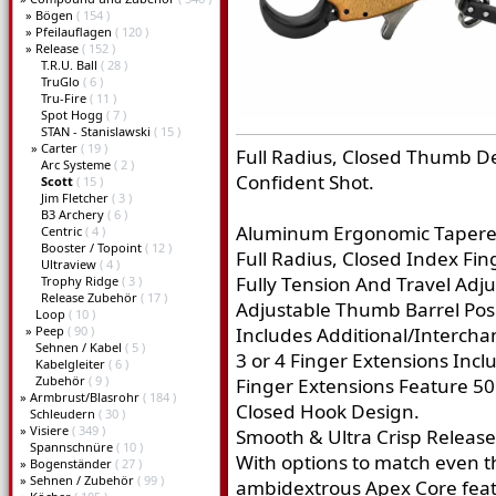
»
Bögen
( 154 )
»
Pfeilauflagen
( 120 )
»
Release
( 152 )
T.R.U. Ball
( 28 )
TruGlo
( 6 )
Tru-Fire
( 11 )
Spot Hogg
( 7 )
STAN - Stanislawski
( 15 )
»
Carter
( 19 )
Full Radius, Closed Thumb De
Arc Systeme
( 2 )
Confident Shot.
Scott
( 15 )
Jim Fletcher
( 3 )
B3 Archery
( 6 )
Aluminum Ergonomic Tapere
Centric
( 4 )
Booster / Topoint
( 12 )
Full Radius, Closed Index Fin
Ultraview
( 4 )
Fully Tension And Travel Adju
Trophy Ridge
( 3 )
Release Zubehör
( 17 )
Adjustable Thumb Barrel Posi
Loop
( 10 )
»
Peep
( 90 )
Includes Additional/Interch
Sehnen / Kabel
( 5 )
3 or 4 Finger Extensions Incl
Kabelgleiter
( 6 )
Zubehör
( 9 )
Finger Extensions Feature 5
»
Armbrust/Blasrohr
( 184 )
Closed Hook Design.
Schleudern
( 30 )
»
Visiere
( 349 )
Smooth & Ultra Crisp Releas
Spannschnüre
( 10 )
With options to match even t
»
Bogenständer
( 27 )
»
Sehnen / Zubehör
( 99 )
ambidextrous Apex Core featur