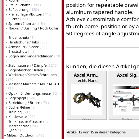
»
Köcher
( 105 )
position for repeatable draw
»
Pfeile/Schäfte
( 399 )
»
Befiederung
( 188 )
aluminum tapered handle.
»
Pfeilauflagen/Button
( 112 )
Achieve customizable comfort 
Clicker
( 27 )
»
Spitzen / Inserts
( 115 )
thumb barrel position or by a
»
Nocken / Bushing / Nock Collar
(
50 degrees of angle adjustme
125 )
Endenschutz
( 3 )
»
Handschuhe / Tabs
( 83 )
»
Armschutz / Sleeve
( 62 )
Brustschutz
( 1 )
»
Bogen und Fingerschlingen
( 18
)
Kunden, die diesen Artikel g
»
Stabilisatoren / Dämpfer
( 210 )
»
Bogentaschen/Hüllen
( 77 )
Axcel Arm…
Axcel Sig
»
Werkzeuge/Kleber/Schrauben
(
297 )
rechts Hand
»
Messer / Machete / AXT / ATLATL
( 37 )
»
Optik - Entfernungsmesser
( 24 )
»
Bogenjagd
( 124 )
»
Bekleidung / Brillen
( 73 )
»
Bücher/Filme
( 6 )
Training
( 21 )
»
Kinderseite
( 24 )
Weiter »
Weiter »
Trinkflaschen/Taschen
( 5 )
Merchandise
( 20 )
LARP
( 8 )
Artikel 12 von 15 in dieser Kategorie
»
Miltec - Outdoor
( 248 )