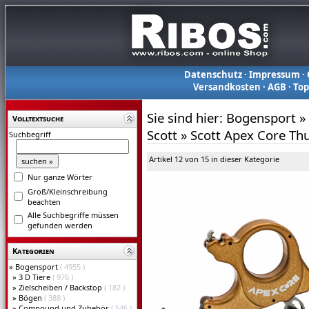
Datenschutz
·
Impressum
·
Versandkosten
·
AGB
·
To
Sie sind hier:
Bogensport
»
Volltextsuche
Scott
»
Scott Apex Core Th
Suchbegriff
Artikel 12 von 15 in dieser Kategorie
Nur ganze Wörter
Groß/Kleinschreibung
beachten
Alle Suchbegriffe müssen
gefunden werden
Kategorien
»
Bogensport
( 4955 )
»
3 D Tiere
( 976 )
»
Zielscheiben / Backstop
( 182 )
»
Bögen
( 388 )
»
Compound und Zubehör
( 546 )