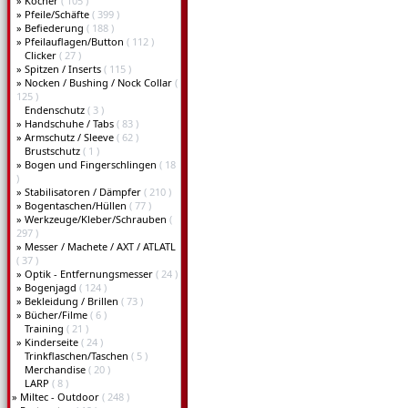
»
Köcher
( 105 )
»
Pfeile/Schäfte
( 399 )
»
Befiederung
( 188 )
»
Pfeilauflagen/Button
( 112 )
Clicker
( 27 )
»
Spitzen / Inserts
( 115 )
»
Nocken / Bushing / Nock Collar
(
125 )
Endenschutz
( 3 )
»
Handschuhe / Tabs
( 83 )
»
Armschutz / Sleeve
( 62 )
Brustschutz
( 1 )
»
Bogen und Fingerschlingen
( 18
)
»
Stabilisatoren / Dämpfer
( 210 )
»
Bogentaschen/Hüllen
( 77 )
»
Werkzeuge/Kleber/Schrauben
(
297 )
»
Messer / Machete / AXT / ATLATL
( 37 )
»
Optik - Entfernungsmesser
( 24 )
»
Bogenjagd
( 124 )
»
Bekleidung / Brillen
( 73 )
»
Bücher/Filme
( 6 )
Training
( 21 )
»
Kinderseite
( 24 )
Trinkflaschen/Taschen
( 5 )
Merchandise
( 20 )
LARP
( 8 )
»
Miltec - Outdoor
( 248 )