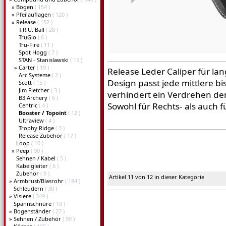
»
Bögen
( 154 )
»
Pfeilauflagen
( 120 )
»
Release
( 152 )
T.R.U. Ball
( 28 )
TruGlo
( 6 )
Tru-Fire
( 11 )
Spot Hogg
( 7 )
STAN - Stanislawski
( 15 )
»
Carter
( 19 )
Release Leder Caliper für l
Arc Systeme
( 2 )
Design passt jede mittlere b
Scott
( 15 )
Jim Fletcher
( 3 )
verhindert ein Verdrehen der
B3 Archery
( 6 )
Sowohl für Rechts- als auch 
Centric
( 4 )
Booster / Topoint
( 12 )
Ultraview
( 4 )
Trophy Ridge
( 3 )
Release Zubehör
( 17 )
Loop
( 10 )
»
Peep
( 90 )
Sehnen / Kabel
( 5 )
Kabelgleiter
( 6 )
Zubehör
( 9 )
Artikel 11 von 12 in dieser Kategorie
»
Armbrust/Blasrohr
( 184 )
Schleudern
( 30 )
»
Visiere
( 349 )
Spannschnüre
( 10 )
»
Bogenständer
( 27 )
»
Sehnen / Zubehör
( 99 )