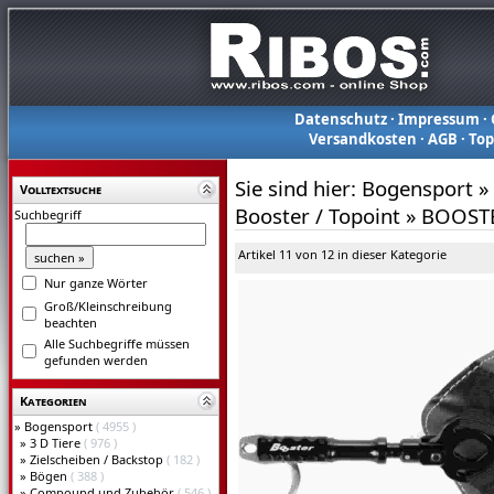
Datenschutz
·
Impressum
·
Versandkosten
·
AGB
·
To
Sie sind hier:
Bogensport
»
Volltextsuche
Booster / Topoint
»
BOOSTE
Suchbegriff
Artikel 11 von 12 in dieser Kategorie
Nur ganze Wörter
Groß/Kleinschreibung
beachten
Alle Suchbegriffe müssen
gefunden werden
Kategorien
»
Bogensport
( 4955 )
»
3 D Tiere
( 976 )
»
Zielscheiben / Backstop
( 182 )
»
Bögen
( 388 )
»
Compound und Zubehör
( 546 )