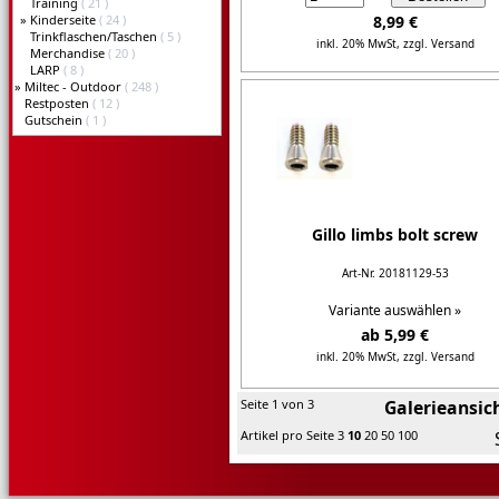
Training
( 21 )
»
Kinderseite
( 24 )
8,99 €
Trinkflaschen/Taschen
( 5 )
inkl. 20% MwSt,
zzgl. Versand
Merchandise
( 20 )
LARP
( 8 )
Details...
»
Miltec - Outdoor
( 248 )
Restposten
( 12 )
Gutschein
( 1 )
Gillo limbs bolt screw
Art-Nr. 20181129-53
Variante auswählen »
ab 5,99 €
inkl. 20% MwSt,
zzgl. Versand
Details...
Seite 1 von 3
Galerieansic
Artikel pro Seite
3
10
20
50
100