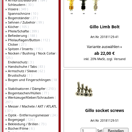
»
Armbrust/Blasrohr
( 184 )
Schleudern
( 30 )
»
Visiere
( 349 )
Spannschnüre
( 10 )
»
Bogenständer
( 27 )
»
Sehnen / Zubehör
( 99 )
Gillo Limb Bolt
»
Köcher
( 105 )
»
Pfeile/Schäfte
( 399 )
»
Befiederung
( 188 )
Art-Nr. 20181129-41
»
Pfeilauflagen/Button
( 112 )
Clicker
( 27 )
Variante auswählen »
»
Spitzen / Inserts
( 115 )
ab 22,00 €
»
Nocken / Bushing / Nock Collar
(
125 )
inkl. 20% MwSt,
zzgl. Versand
Endenschutz
( 3 )
»
Handschuhe / Tabs
( 83 )
Details...
»
Armschutz / Sleeve
( 62 )
Brustschutz
( 1 )
»
Bogen und Fingerschlingen
( 18
)
»
Stabilisatoren / Dämpfer
( 210 )
»
Bogentaschen/Hüllen
( 77 )
»
Werkzeuge/Kleber/Schrauben
(
297 )
»
Messer / Machete / AXT / ATLATL
Gillo socket screws
( 37 )
»
Optik - Entfernungsmesser
( 24 )
»
Bogenjagd
( 124 )
Art-Nr. 20181129-51
»
Bekleidung / Brillen
( 73 )
»
Bücher/Filme
( 6 )
Set