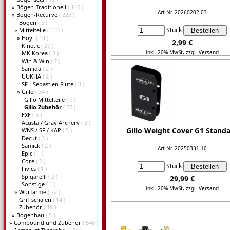
»
Bögen-Traditionell
( 146 )
Art-Nr. 20260202-03
»
Bögen-Recurve
( 225 )
Bögen
( 5 )
Stück
»
Mittelteile
( 116 )
»
Hoyt
( 14 )
2,99 €
Kinetic
( 27 )
inkl. 20% MwSt,
zzgl. Versand
MK Korea
( 3 )
Win & Win
( 7 )
Sanlida
( 2 )
Details...
UUKHA
( 2 )
SF - Sebastien Flute
( 3 )
»
Gillo
( 34 )
Gillo Mittelteile
( 7 )
Gillo Zubehör
( 27 )
EXE
( 5 )
Acusta / Gray Archery
( 2 )
Gillo Weight Cover G1 Stand
WNS / SF / KAP
( 5 )
Decut
( 3 )
Samick
( 2 )
Art-Nr. 20250331-10
Epic
( 1 )
Core
( 2 )
Stück
Fivics
( 1 )
Spigarelli
( 2 )
29,99 €
Sonstige
( 1 )
inkl. 20% MwSt,
zzgl. Versand
»
Wurfarme
( 72 )
Griffschalen
( 14 )
Details...
Zubehör
( 18 )
»
Bogenbau
( 5 )
»
Compound und Zubehör
( 546 )