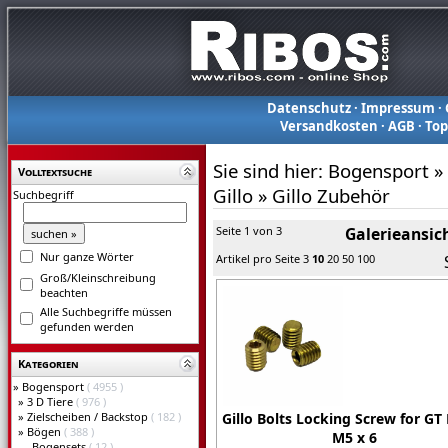
Datenschutz
·
Impressum
·
Versandkosten
·
AGB
·
To
Sie sind hier:
Bogensport
»
Volltextsuche
Gillo
»
Gillo Zubehör
Suchbegriff
Seite 1 von 3
Galerieansic
Nur ganze Wörter
Artikel pro Seite
3
10
20
50
100
Groß/Kleinschreibung
beachten
Alle Suchbegriffe müssen
gefunden werden
Kategorien
»
Bogensport
( 4955 )
»
3 D Tiere
( 976 )
»
Zielscheiben / Backstop
( 182 )
Gillo Bolts Locking Screw for GT 
»
Bögen
( 388 )
M5 x 6
Bogensets
( 12 )